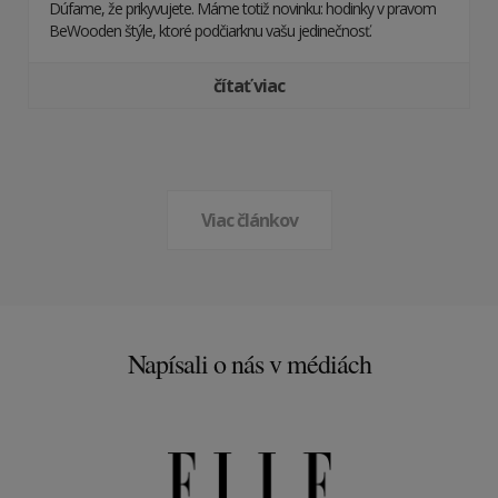
Dúfame, že prikyvujete. Máme totiž novinku: hodinky v pravom
BeWooden štýle, ktoré podčiarknu vašu jedinečnosť.
čítať viac
Viac článkov
Napísali o nás v médiách