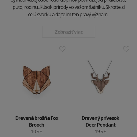
puto, rodinu...Kúsok prírody vo vašom šatníku. Skroťte si
celú svorku a dajte im ten pravý význam.
Zobraziť viac
Drevená brošňa Fox
Drevený prívesok
Brooch
Deer Pendant
10.9 €
19.9 €