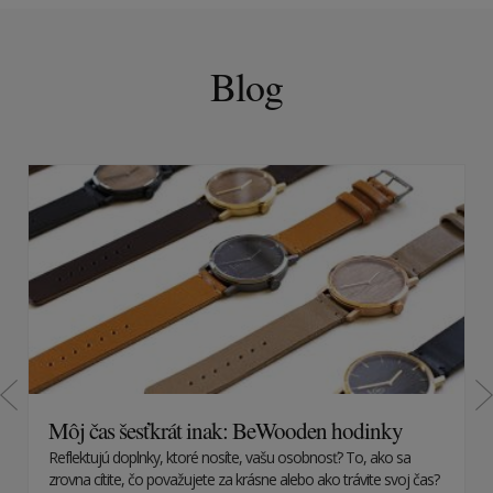
Blog
Môj čas šesťkrát inak: BeWooden hodinky
Reflektujú doplnky, ktoré nosíte, vašu osobnosť? To, ako sa
zrovna cítite, čo považujete za krásne alebo ako trávite svoj čas?