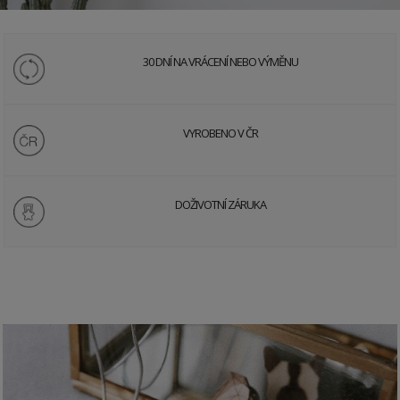
30 DNÍ NA VRÁCENÍ NEBO VÝMĚNU
VYROBENO V ČR
DOŽIVOTNÍ ZÁRUKA