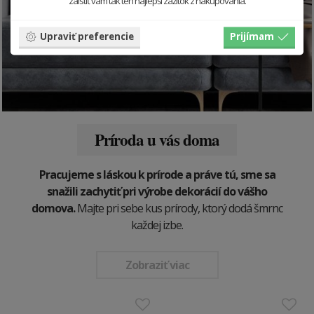
zaistiť vám tak ten najlepší zážitok z nakupovania.
Upraviť preferencie
Prijímam
Príroda u vás doma
Pracujeme s láskou k prírode a práve tú, sme sa
snažili zachytiť pri výrobe dekorácií do vášho
domova.
Majte pri sebe kus prírody, ktorý dodá šmrnc
každej izbe.
Zobraziť viac