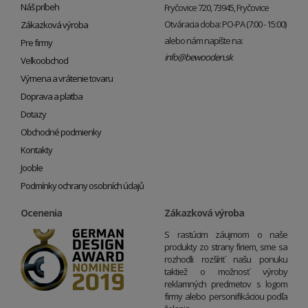
Náš príbeh
Fryčovice 720, 73945, Fryčovice
Otváracia doba: PO-PA (7:00 - 15:00)
Zákazková výroba
alebo nám napíšte na:
Pre firmy
info@bewooden.sk
Veľkoobchod
Výmena a vrátenie tovaru
Doprava a platba
Dotazy
Obchodné podmienky
Kontakty
Jooble
Podmínky ochrany osobních údajů
Ocenenia
Zákazková výroba
S rastúcim záujmom o naše
produkty zo strany firiem, sme sa
rozhodli rozšíriť našu ponuku
taktiež o možnosť výroby
reklamných predmetov s logom
firmy alebo personifikáciou podľa