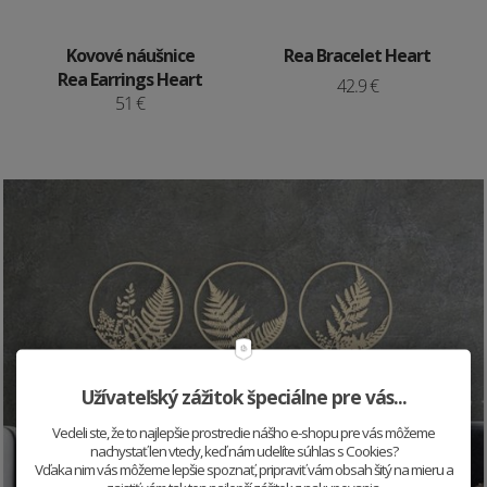
Kovové náušnice
Rea Bracelet Heart
Rea Earrings Heart
42.9 €
51 €
Užívateľský zážitok špeciálne pre vás...
Vedeli ste, že to najlepšie prostredie nášho e-shopu pre vás môžeme
nachystať len vtedy, keď nám udelíte súhlas s Cookies?
Vďaka nim vás môžeme lepšie spoznať, pripraviť vám obsah šitý na mieru a