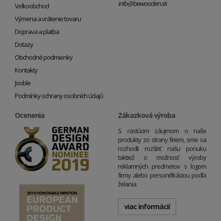
info@bewooden.sk
Veľkoobchod
Výmena a vrátenie tovaru
Doprava a platba
Dotazy
Obchodné podmienky
Kontakty
Jooble
Podmínky ochrany osobních údajů
Ocenenia
Zákazková výroba
S rastúcim záujmom o naše
produkty zo strany firiem, sme sa
rozhodli rozšíriť našu ponuku
taktiež o možnosť výroby
reklamných predmetov s logom
firmy alebo personifikáciou podľa
želania.
viac informácií