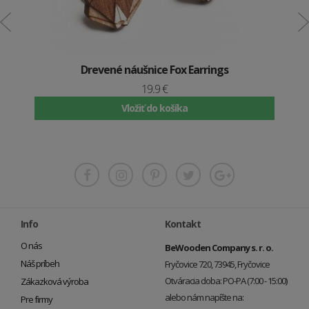
Drevené náušnice Fox Earrings
19.9 €
Vložiť do košíka
Info
Kontakt
O nás
BeWooden Company s. r. o.
Náš príbeh
Fryčovice 720, 73945, Fryčovice
Otváracia doba: PO-PA (7:00 - 15:00)
Zákazková výroba
alebo nám napíšte na:
Pre firmy