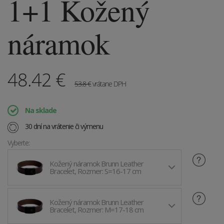
1+1 Kožený
náramok
48.42
€
53.8
€
vrátane DPH
Na sklade
30 dní na vrátenie či výmenu
Vyberte:
Kožený náramok Brunn Leather
Bracelet, Rozmer: S=16-17 cm
Kožený náramok Brunn Leather
Bracelet, Rozmer: M=17-18 cm