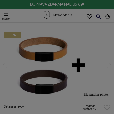
DOPRAVA ZDARMA NAD 35 € 🚚
BE
WOODEN
10 %
Set náramkov
Pridať do
obľúbených