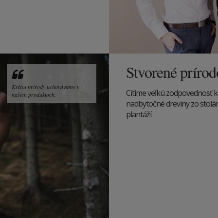
Stvorené príro
Krásu prírody uchovávame v
Cítime veľkú zodpovednosť k
našich produktoch.
nadbytočné dreviny zo stolárs
plantáží.