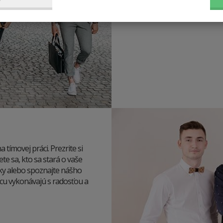
vy.
tímovej práci. Prezrite si
ete sa, kto sa stará o vaše
írky alebo spoznajte nášho
rácu vykonávajú s radosťou a