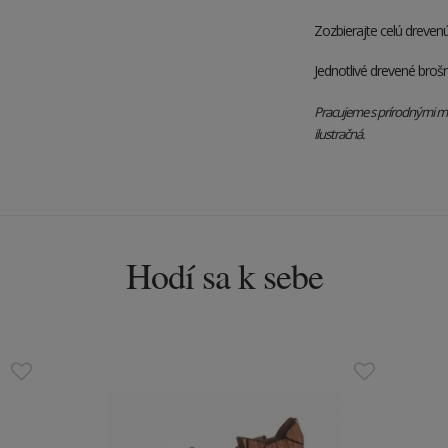
Zozbierajte celú drevenú
Jednotlivé drevené brošn
Pracujeme s prírodnými mat
ilustračná.
Hodí sa k sebe