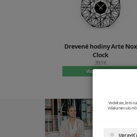
Drevené hodiny Arte Nox
Clock
39.9 €
Vložiť do košíka
Vedeli ste, že to 
Vďaka nim vás môže
Upraviť