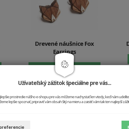
Drevené náušnice Fox
Earrings
19.9 €
Vložiť do košíka
Užívateľský zážitok špeciálne pre vás...
najlepšie prostredie nášho e-shopu pre vás môžeme nachystať len vtedy, keď nám udelít
Vytvorte si vlas
me lepšie spoznať, pripraviť vám obsah šitý na mieru a zaistiť vám tak ten najlepší záž
Nemusíte sa riadiť trendami, 
sebou. Do práce, do spoločnost
 preferencie