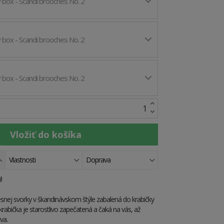
 box - Scandi brooches No. 2
 box - Scandi brooches No. 2
 box - Scandi brooches No. 2
Vlastnosti
Doprava
!
lesnej svorky v škandinávskom štýle zabalená do krabičky
krabička je starostlivo zapečatená a čaká na vás, až
ýva.