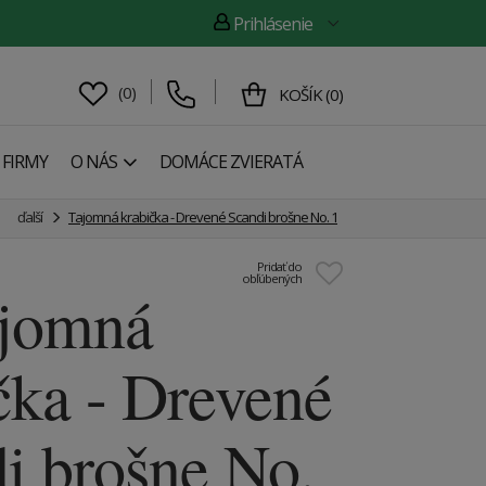
Prihlásenie
(
0
)
KOŠÍK
(
0
)
 FIRMY
O NÁS
DOMÁCE ZVIERATÁ
ďalší
Tajomná krabička - Drevené Scandi brošne No. 1
Pridať do
obľúbených
ajomná
čka - Drevené
i brošne No.