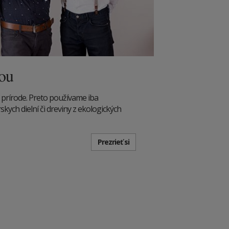
dou
 prírode. Preto používame iba
kych dielní či dreviny z ekologických
Prezrieť si