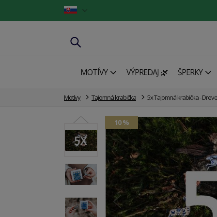
MOTÍVY
VÝPREDAJ 🌿
ŠPERKY
Motívy
Tajomná krabička
5x Tajomná krabička - Dreve
10 %