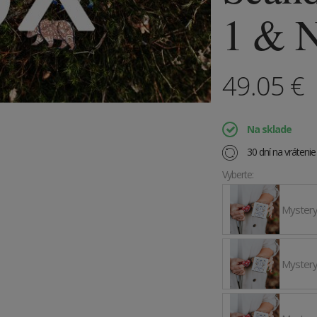
1 & 
49.05
€
Na sklade
30 dní na vráteni
Vyberte:
Mystery
Mystery