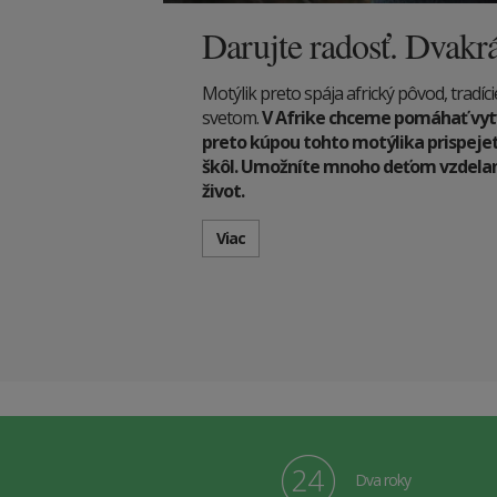
Darujte radosť. Dvakrá
Motýlik preto spája africký pôvod, tradí
svetom.
V Afrike chceme pomáhať vyt
preto kúpou tohto motýlika prispeje
škôl. Umožníte mnoho deťom vzdelani
život.
Viac
Dva roky