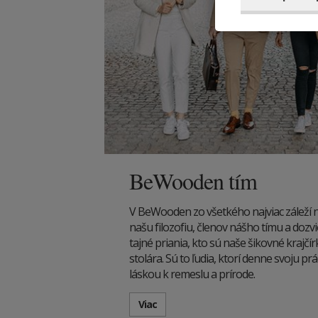
BeWooden tím
V BeWooden zo všetkého najviac záleží na 
našu filozofiu, členov nášho tímu a dozvi
tajné priania, kto sú naše šikovné krajč
stolára. Sú to ľudia, ktorí denne svoju p
láskou k remeslu a prírode.
Viac