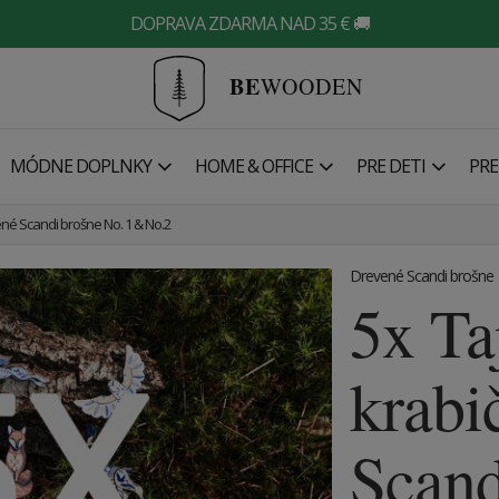
DOPRAVA ZDARMA NAD 35 € 🚚
BE
WOODEN
MÓDNE DOPLNKY
HOME & OFFICE
PRE DETI
PRE
né Scandi brošne No. 1 & No.2
Drevené Scandi brošne
5x T
krabi
Scand