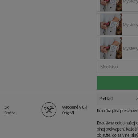
Mystery
Mystery
Mystery
Množstvo:
Prehľad
5x
Vyrobené v ČR
Krabička plná prekvapení
Brošňa
Originál
Exkluzívna edícia našej 
plnej prekvapení. Každá 
objavíte, čo sa v nej skr