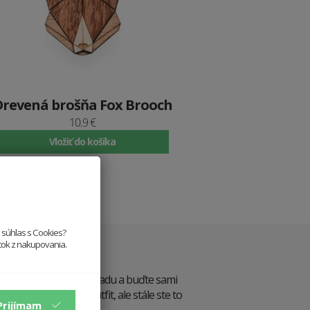
Drevená brošňa Fox Brooch
10.9 €
Vložiť do košíka
e súhlas s Cookies?
tný štýl
itok z nakupovania.
tvorte ich! Vystúpte z radu a buďte sami
i, na večeru – iný outfit, ale stále ste to
Prijímam