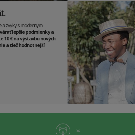
t.
cie a zvyky s moderným
várať lepšie podmienky a
te 10
€
na výstavbu nových
e a tiež hodnotnejší
5x