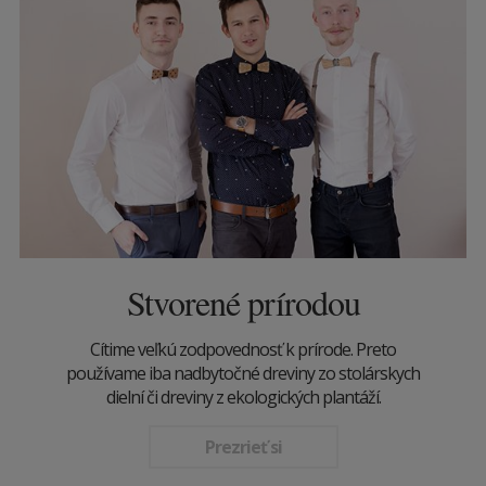
Stvorené prírodou
Cítime veľkú zodpovednosť k prírode. Preto
používame iba nadbytočné dreviny zo stolárskych
dielní či dreviny z ekologických plantáží.
Prezrieť si