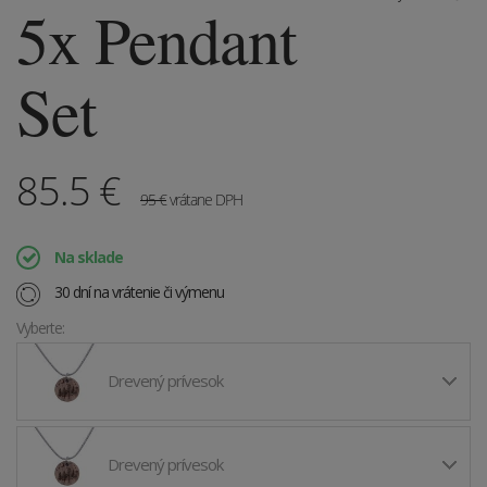
5x Pendant
Set
85.5
€
95
€
vrátane DPH
Na sklade
30 dní na vrátenie či výmenu
Vyberte:
Drevený prívesok
Drevený prívesok