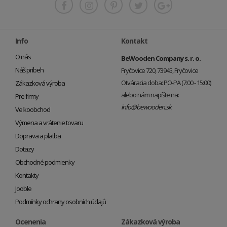
Info
Kontakt
O nás
BeWooden Company s. r. o.
Náš príbeh
Fryčovice 720, 73945, Fryčovice
Otváracia doba: PO-PA (7:00 - 15:00)
Zákazková výroba
alebo nám napíšte na:
Pre firmy
info@bewooden.sk
Veľkoobchod
Výmena a vrátenie tovaru
Doprava a platba
Dotazy
Obchodné podmienky
Kontakty
Jooble
Podmínky ochrany osobních údajů
Ocenenia
Zákazková výroba