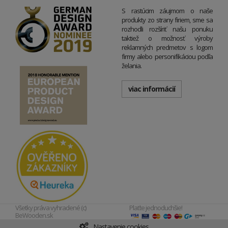
S rastúcim záujmom o naše
produkty zo strany firiem, sme sa
rozhodli rozšíriť našu ponuku
taktiež o možnosť výroby
reklamných predmetov s logom
firmy alebo personifikáciou podľa
želania.
viac informácií
Všetky práva vyhradené (c)
Plaťte jednoduchšie!
BeWooden.sk
Nastavenie cookies