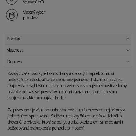
Vyrobené v ČR
Vlastný výber
príveskov
Prehľad
Vlastnosti
Doprava
Každý z vašej svorky je tak rozdielny a osobitý! I napriek tomu si
nedokážete predstaviť svoje okolie bez jediného chýbajúceho článku.
Dajte vašim najbližším najavo, ako veľmi ste si ich jedinečnosti vedomý
a zvoľte pre vás set príveskov a piatimi zvieratami, ktoré sa k vám
svojím charakterom najviac hodia.
Za príveskami je však omnoho viac než len príbeh neskrotnej prírody a
jedinečného spracovania. S dĺžkou retiazky 50 cm a veľkosti ľahkého
dreveného prívesku, ktorá sa pohybuje iba okolo 2 cm, sme dosiahli i
požadovanú praktickosť a pohodlie pri nosení.