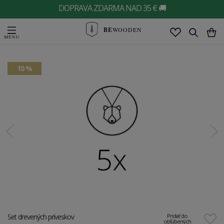
DOPRAVA ZDARMA NAD 35 € 🚚
BE
WOODEN
10 %
Set drevených príveskov
Pridať do
obľúbených