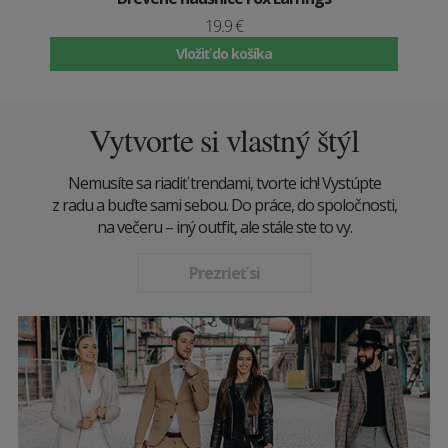
19.9 €
Vložiť do košíka
Vytvorte si vlastný štýl
Nemusíte sa riadiť trendami, tvorte ich! Vystúpte
z radu a buďte sami sebou. Do práce, do spoločnosti,
na večeru – iný outfit, ale stále ste to vy.
Prezrieť si