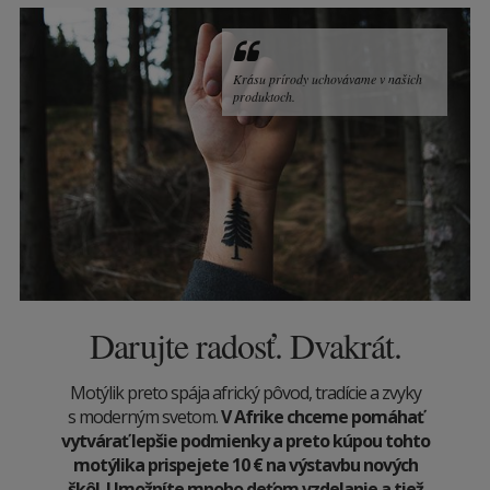
Krásu prírody uchovávame v našich
produktoch.
Darujte radosť. Dvakrát.
Motýlik preto spája africký pôvod, tradície a zvyky
s moderným svetom.
V Afrike chceme pomáhať
vytvárať lepšie podmienky a preto kúpou tohto
motýlika prispejete 10
€
na výstavbu nových
škôl. Umožníte mnoho deťom vzdelanie a tiež