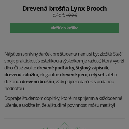
Drevená brošňa Lynx Brooch
5.45 €
10.9 €
Vložiť do košíka
Nájsť ten správny darček pre študenta nemusí byť zložité. Stačí
spojiť praktickosť s estetikou a výsledkom je radosť, ktorá vydrží
dlho. Či už zvolíte
drevené podtácky
,
štýlový zápisník
,
drevenú záložku
, elegantné
drevené pero
,
celý set
, alebo
dokonca
drevenú brošňu
, vždy pôjde o darček s pridanou
hodnotou.
Doprajte študentom doplnky, ktoré im spríjemnia každodenné
učenie, a ukážte im, že aj študijné povinnosti môžu mať štýl.