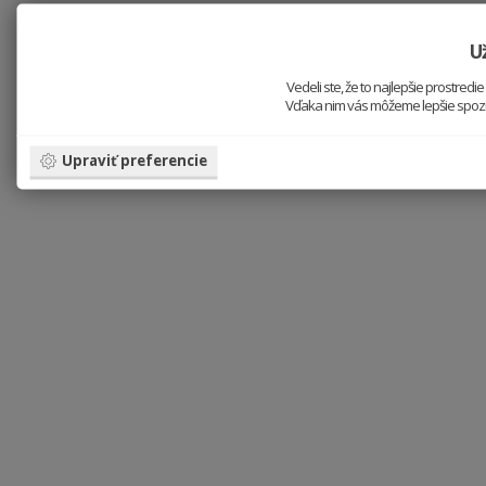
Už
Vedeli ste, že to najlepšie prostre
Vďaka nim vás môžeme lepšie spoznať
Upraviť preferencie