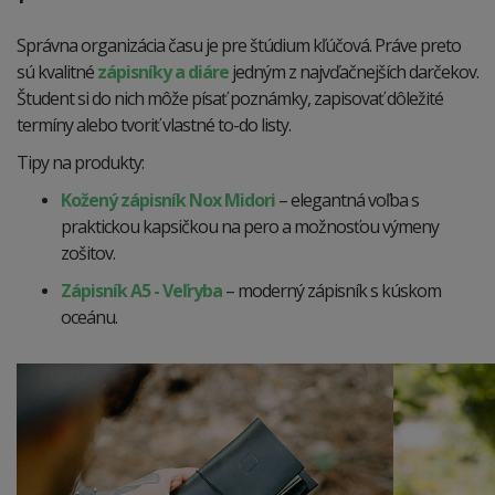
Správna organizácia času je pre štúdium kľúčová. Práve preto
sú kvalitné
zápisníky a diáre
jedným z najvďačnejších darčekov.
Študent si do nich môže písať poznámky, zapisovať dôležité
termíny alebo tvoriť vlastné to-do listy.
Tipy na produkty:
Kožený zápisník Nox Midori
– elegantná voľba s
praktickou kapsičkou na pero a možnosťou výmeny
zošitov.
Zápisník A5 - Veľryba
– moderný zápisník s kúskom
oceánu.