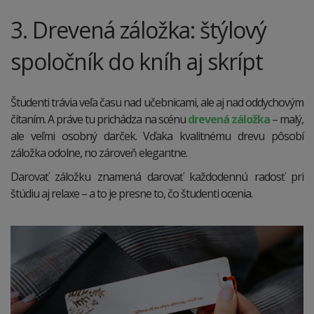
3. Drevená záložka: štýlový
spoločník do kníh aj skrípt
Študenti trávia veľa času nad učebnicami, ale aj nad oddychovým
čítaním. A práve tu prichádza na scénu
drevená záložka
– malý,
ale veľmi osobný darček. Vďaka kvalitnému drevu pôsobí
záložka odolne, no zároveň elegantne.
Darovať záložku znamená darovať každodennú radosť pri
štúdiu aj relaxe – a to je presne to, čo študenti ocenia.