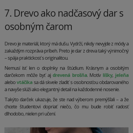
7. Drevo ako nadčasový dar s
osobným čarom
Drevo je materiál, ktorý má dušu. Vydrží, nikdy nevyjde z módy a
zakaždým rozpráva príbeh. Preto je dar z dreva taký výnimočný
– spája praktickosť s originalitou.
Nemusí ísť len o doplnky na štúdium. Krásnym a osobitým
darčekom môže byť aj
drevená brošňa
. Motív
líšky
,
jeleňa
alebo
vtáčika
sa dá skvele zladiť s osobnosťou obdarovaného
a navyše slúži ako elegantný detail na každodenné nosenie.
Takýto darček ukazuje, že ste nad výberom premýšľali – a že
chcete študentovi dopriať niečo, čo mu bude robiť radosť
dlhodobo, nielen pri učení.