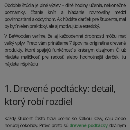
Obdobie štúdia je plné výziev – dlhé hodiny učenia, nekonečné
poznámky, čítanie kníh a hľadanie rovnováhy medzi
povinnosťami a oddychom. Ak hľadáte darček pre študenta, mal
by byť nielen praktický, ale aj motivujúci a estetický.
V BeWooden veríme, že aj každodenné drobnosti môžu mať
veľký vplyv. Preto vám prinášame 7 tipov na originálne drevené
produkty, ktoré spájajú funkčnosť s krásnym dizajnom. Či už
hľadáte maličkosť pre radosť, alebo hodnotnejší darček, tu
nájdete inšpiráciu.
1. Drevené podtácky: detail,
ktorý robí rozdiel
Každý študent často trávi učenie so šálkou kávy, čaju alebo
horúcej čokolády. Práve preto sú
drevené podtácky
ideálnym