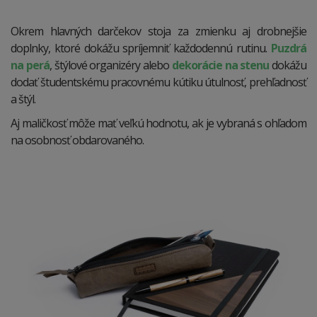
Okrem hlavných darčekov stoja za zmienku aj drobnejšie
doplnky, ktoré dokážu spríjemniť každodennú rutinu.
Puzdrá
na perá
, štýlové organizéry alebo
dekorácie na stenu
dokážu
dodať študentskému pracovnému kútiku útulnosť, prehľadnosť
a štýl.
Aj maličkosť môže mať veľkú hodnotu, ak je vybraná s ohľadom
na osobnosť obdarovaného.