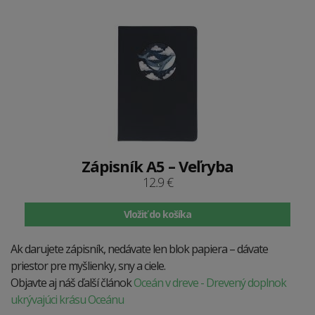
Zápisník A5 – Veľryba
12.9 €
Vložiť do košíka
Ak darujete zápisník, nedávate len blok papiera – dávate
priestor pre myšlienky, sny a ciele.
Objavte aj náš ďalší článok
Oceán v dreve - Drevený doplnok
ukrývajúci krásu Oceánu