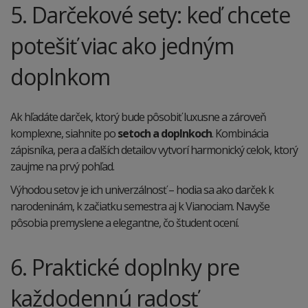
5. Darčekové sety: keď chcete
potešiť viac ako jedným
doplnkom
Ak hľadáte darček, ktorý bude pôsobiť luxusne a zároveň
komplexne, siahnite po
setoch a doplnkoch
. Kombinácia
zápisníka, pera a ďalších detailov vytvorí harmonický celok, ktorý
zaujme na prvý pohľad.
Výhodou setov je ich univerzálnosť – hodia sa ako darček k
narodeninám, k začiatku semestra aj k Vianociam. Navyše
pôsobia premyslene a elegantne, čo študent ocení.
6. Praktické doplnky pre
každodennú radosť