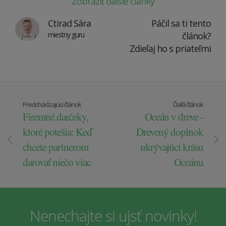
Zobraziť ďalšie články
Ctirad Sára
Páčil sa ti tento
miestny guru
článok?
Zdieľaj ho s priateľmi
Predchádzajúci článok
Ďalší článok
Firemné darčeky,
Oceán v dreve -
ktoré potešia: Keď
Drevený doplnok
chcete partnerom
ukrývajúci krásu
darovať niečo viac
Oceánu
Nenechajte si ujsť novinky!