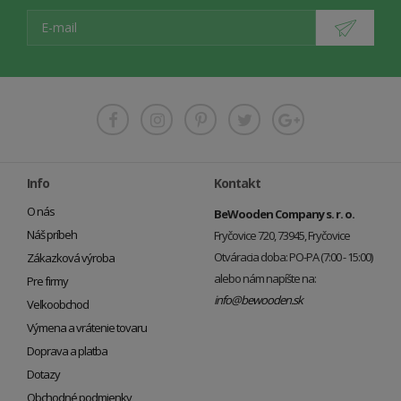
Info
Kontakt
O nás
BeWooden Company s. r. o.
Náš príbeh
Fryčovice 720, 73945, Fryčovice
Otváracia doba: PO-PA (7:00 - 15:00)
Zákazková výroba
alebo nám napíšte na:
Pre firmy
info@bewooden.sk
Veľkoobchod
Výmena a vrátenie tovaru
Doprava a platba
Dotazy
Obchodné podmienky