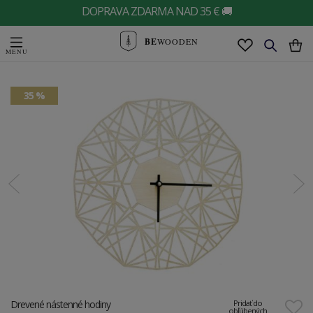
DOPRAVA ZDARMA NAD 35 € 🚚
BE
WOODEN
35 %
Drevené nástenné hodiny
Pridať do
obľúbených