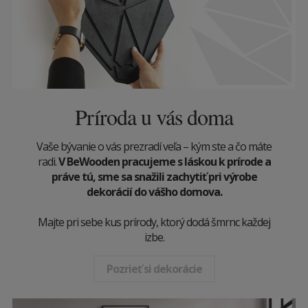
Príroda u vás doma
Vaše bývanie o vás prezradí veľa – kým ste a čo máte
radi.
V BeWooden pracujeme s láskou k prírode a
práve tú, sme sa snažili zachytiť pri výrobe
dekorácií do vášho domova.
Majte pri sebe kus prírody, ktorý dodá šmrnc každej
izbe.
Pozrieť si dekorácie