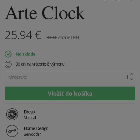
Arte Clock
25.94
€
39.9
€
vrátane DPH
Na sklade
30 dní na vrátenie či výmenu
Množstvo:
Drevo
Materiál
Home Design
BeWooden