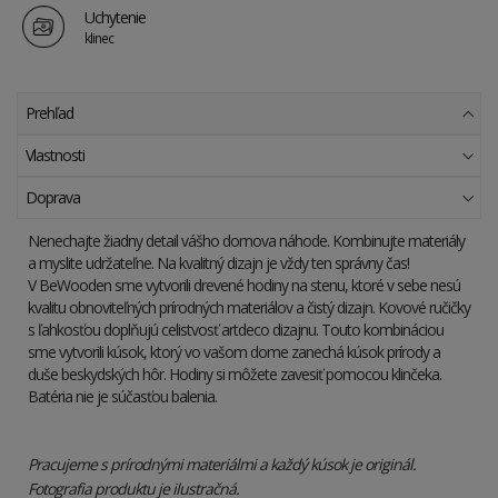
Uchytenie
klinec
Prehľad
Vlastnosti
Doprava
Nenechajte žiadny detail vášho domova náhode. Kombinujte materiály
a myslite udržateľne. Na kvalitný dizajn je vždy ten správny čas!
V BeWooden sme vytvorili drevené hodiny na stenu, ktoré v sebe nesú
kvalitu obnoviteľných prírodných materiálov a čistý dizajn. Kovové ručičky
s ľahkosťou doplňujú celistvosť artdeco dizajnu. Touto kombináciou
sme vytvorili kúsok, ktorý vo vašom dome zanechá kúsok prírody a
duše beskydských hôr. Hodiny si môžete zavesiť pomocou klinčeka.
Batéria nie je súčasťou balenia.
Pracujeme s prírodnými materiálmi a každý kúsok je originál.
Fotografia produktu je ilustračná.