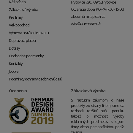
Náš príbeh
Fryčovice 720, 73945, Fryčovice
Otváracia doba: PO-PA (7:00 - 15:00)
Zákazková výroba
alebo nám napíšte na:
Pre firmy
info@bewooden.sk
Veľkoobchod
Výmena a vrátenie tovaru
Doprava a platba
Dotazy
Obchodné podmienky
Kontakty
Jooble
Podmínky ochrany osobních údajů
Ocenenia
Zákazková výroba
S rastúcim záujmom o naše
produkty zo strany firiem, sme sa
rozhodli rozšíriť našu ponuku
taktiež o možnosť výroby
reklamných predmetov s logom
firmy alebo personifikáciou podľa
želania.