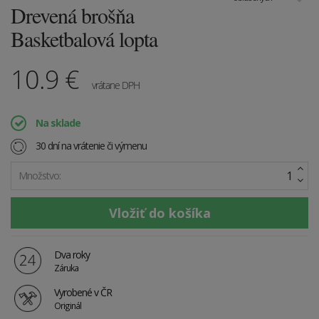
Drevená brošňa
Basketbalová lopta
10.9
€
vrátane DPH
Na sklade
30 dní na vrátenie či výmenu
Množstvo:
Dva roky
Záruka
Vyrobené v ČR
Originál