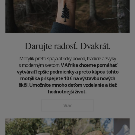
Darujte radosť. Dvakrát.
Motýlik preto spája africký pôvod, tradície a zvyky
s moderným svetom.
V Afrike chceme pomáhať
vytvárať lepšie podmienky a preto kúpou tohto
motýlika prispejete 10
€
na výstavbu nových
škôl. Umožníte mnoho deťom vzdelanie a tiež
hodnotnejší život.
Viac