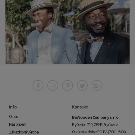
Info
Kontakt
O nás
BeWooden Company s. r. o.
Náš príbeh
Fryčovice 720, 73945, Fryčovice
Otváracia doba: PO-PA (7:00 - 15:00)
Zákazková výroba