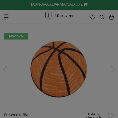
DOPRAVA ZDARMA NAD 35 € 🚚
BE
WOODEN
Novinka
Drevená brošňa
Pridať do
obľúbených