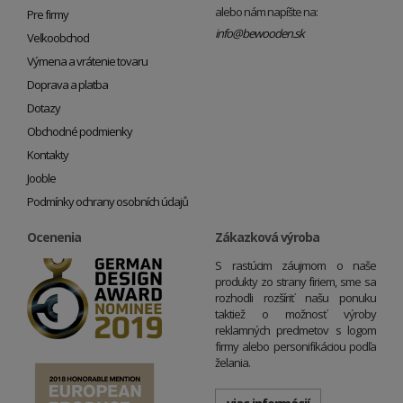
alebo nám napíšte na:
Pre firmy
info@bewooden.sk
Veľkoobchod
Výmena a vrátenie tovaru
Doprava a platba
Dotazy
Obchodné podmienky
Kontakty
Jooble
Podmínky ochrany osobních údajů
Ocenenia
Zákazková výroba
S rastúcim záujmom o naše
produkty zo strany firiem, sme sa
rozhodli rozšíriť našu ponuku
taktiež o možnosť výroby
reklamných predmetov s logom
firmy alebo personifikáciou podľa
želania.