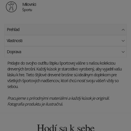
Milovníci
Športu
Prehľad
Vlastnosti
Doprava
Pridajte do svojho outfitu štipku športovej vášne s našou kolekciou
drevených brošní. Každý kúsok je starostlivo vyrobený, aby vyjadril vašu
lásku k hre. Tieto štýlové drevené brošne sú ideálnym doplnkom pre
všetkých športových nadšencov, ktorí chcú nosiť svoju vášeň vždy so
sebou.
Pracujeme s prírodnými materiálmi a každý kúsok je originál.
Fotografia produktu je ilustračná.
Hodí sa k sebe