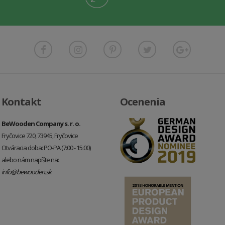
Kontakt
Ocenenia
BeWooden Company s. r. o.
Fryčovice 720, 73945, Fryčovice
Otváracia doba: PO-PA (7:00 - 15:00)
alebo nám napíšte na:
info@bewooden.sk