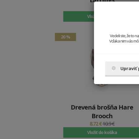
19.9 €
Vložiť do košíka
Vedeli ste, že to 
20 %
Vďaka nim vás môže
Upraviť
Drevená brošňa Hare
Brooch
8.72 €
10.9 €
Vložiť do košíka