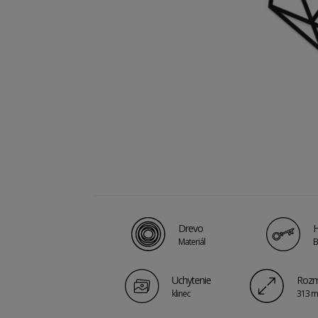
Drevo
H
Materiál
B
Uchytenie
Rozm
klinec
313 m