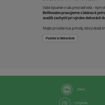
Vaše bývanie o vás prezradí veľa – kým st
BeWooden pracujeme s láskou k príro
snažili zachytiť pri výrobe dekorácií
Majte pri sebe kus prírody, ktorý dodá š
Pozrieť si dekorácie
Drevo
Uchytenie