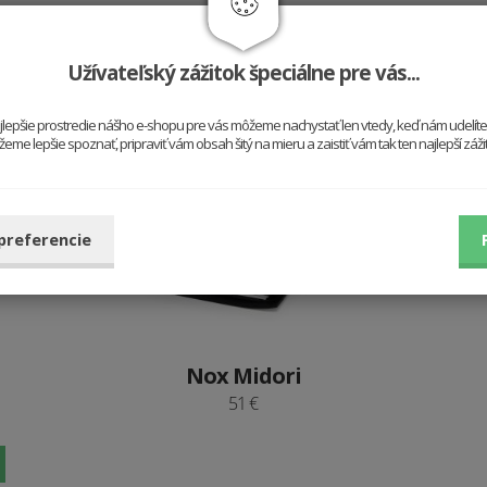
Vložiť do košíka
Užívateľský zážitok špeciálne pre vás...
najlepšie prostredie nášho e-shopu pre vás môžeme nachystať len vtedy, keď nám udelít
Vypredané
me lepšie spoznať, pripraviť vám obsah šitý na mieru a zaistiť vám tak ten najlepší záž
Bestseller
Midori
 preferencie
Nox Midori
51 €