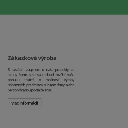
Zákazková výroba
S rastúcim záujmom o naše produkty zo
strany firiem, sme sa rozhodli rozšíriť našu
ponuku taktiež o možnosť výroby
reklamných predmetov s logom firmy alebo
personifikáciou podľa želania.
viac informácií