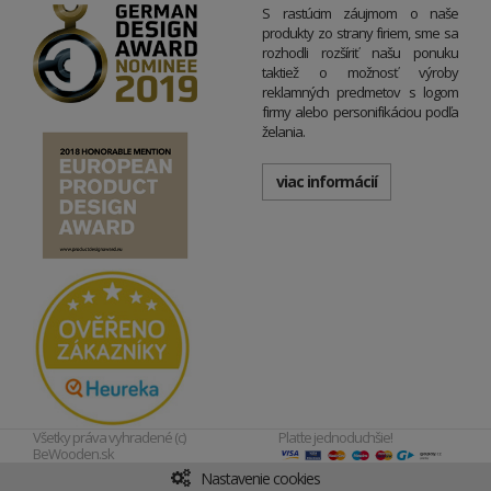
S rastúcim záujmom o naše
produkty zo strany firiem, sme sa
rozhodli rozšíriť našu ponuku
taktiež o možnosť výroby
reklamných predmetov s logom
firmy alebo personifikáciou podľa
želania.
viac informácií
Všetky práva vyhradené (c)
Plaťte jednoduchšie!
BeWooden.sk
Nastavenie cookies