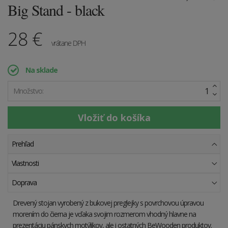
Big Stand - black
28
€
vrátane DPH
Na sklade
Množstvo:
Prehľad
Vlastnosti
Doprava
Drevený stojan vyrobený z bukovej preglejky s povrchovou úpravou
morením do čierna je vďaka svojim rozmerom vhodný hlavne na
prezentáciu pánskych motýlikov, ale i ostatných BeWooden produktov.