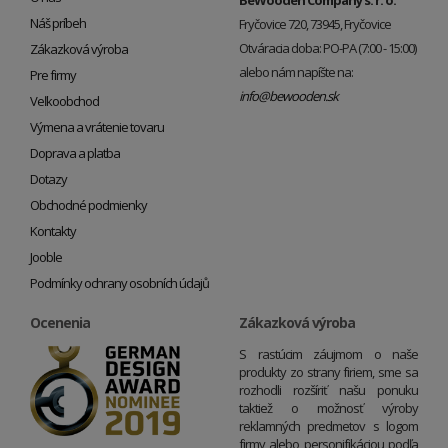
BeWooden Company s. r. o.
Náš príbeh
Fryčovice 720, 73945, Fryčovice
Otváracia doba: PO-PA (7:00 - 15:00)
Zákazková výroba
alebo nám napíšte na:
Pre firmy
info@bewooden.sk
Veľkoobchod
Výmena a vrátenie tovaru
Doprava a platba
Dotazy
Obchodné podmienky
Kontakty
Jooble
Podmínky ochrany osobních údajů
Ocenenia
Zákazková výroba
S rastúcim záujmom o naše
produkty zo strany firiem, sme sa
rozhodli rozšíriť našu ponuku
taktiež o možnosť výroby
reklamných predmetov s logom
firmy alebo personifikáciou podľa