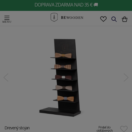
DOPRAVA ZDARMA NAD 35 € 🚚
BE
WOODEN
Drevený stojan
Pridať do
obľúbených