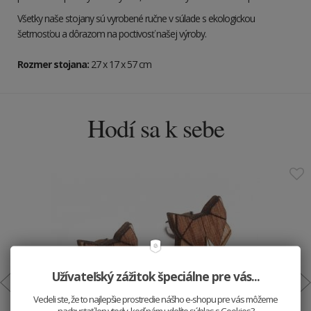
Všetky naše stojany sú vyrobené ručne v súlade s ekologickou
šetrnosťou a dôrazom na poctivosť našej výroby.
Rozmer stojana:
27 x 17 x 57
cm
Hodí sa k sebe
Užívateľský zážitok špeciálne pre vás...
Vedeli ste, že to najlepšie prostredie nášho e-shopu pre vás môžeme
nachystať len vtedy, keď nám udelíte súhlas s Cookies?