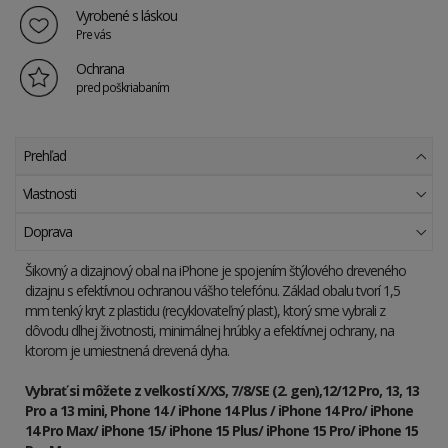
Vyrobené s láskou
Pre vás
Ochrana
pred poškriabaním
Prehľad
Vlastnosti
Doprava
Šikovný a dizajnový obal na iPhone je spojením štýlového dreveného
dizajnu s efektívnou ochranou vášho telefónu. Základ obalu tvorí 1,5
mm tenký kryt z plastidu (recyklovateľný plast), ktorý sme vybrali z
dôvodu dlhej životnosti, minimálnej hrúbky a efektívnej ochrany, na
ktorom je umiestnená drevená dyha.
Vybrať si môžete z veľkostí X/XS, 7/8/SE (2. gen),12/12 Pro, 13, 13
Pro a 13 mini,
Phone 14 / iPhone 14 Plus / iPhone 14 Pro/ iPhone
14 Pro Max
/
iPhone 15/
iPhone 15 Plus/
iPhone 15 Pro/
iPhone 15