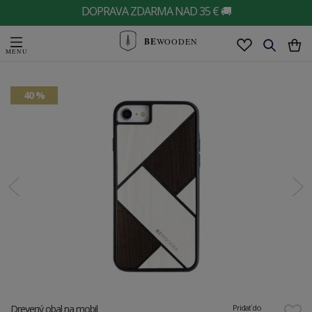
DOPRAVA ZDARMA NAD 35 € 🚚
BE
WOODEN
40 %
Drevený obal na mobil
Pridať do