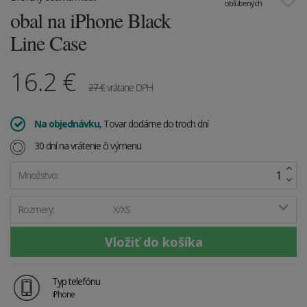
obľúbených
obal na iPhone Black
Line Case
16.2
€
27
€
vrátane DPH
Na objednávku
, Tovar dodáme do troch dní
30 dní na vrátenie či výmenu
Množstvo:
Rozmery:
X/XS
Typ telefónu
iPhone