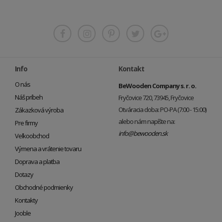
Info
Kontakt
O nás
BeWooden Company s. r. o.
Náš príbeh
Fryčovice 720, 73945, Fryčovice
Otváracia doba: PO-PA (7:00 - 15:00)
Zákazková výroba
alebo nám napíšte na:
Pre firmy
info@bewooden.sk
Veľkoobchod
Výmena a vrátenie tovaru
Doprava a platba
Dotazy
Obchodné podmienky
Kontakty
Jooble