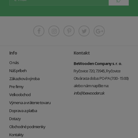
Info
Kontakt
O nás
BeWooden Company s. r. o.
Náš príbeh
Fryčovice 720, 73945, Fryčovice
Otváracia doba: PO-PA (7:00 - 15:00)
Zákazková výroba
alebo nám napíšte na:
Pre firmy
info@bewooden.sk
Veľkoobchod
Výmena a vrátenie tovaru
Doprava a platba
Dotazy
Obchodné podmienky
Kontakty