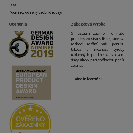
Jooble
Podmínky ochrany osobních údajů
Ocenenia
Zákazková výroba
S rastúcim záujmom o naše
produkty zo strany firiem, sme sa
rozhodli rozšíriť našu ponuku
taktiež o možnosť výroby
reklamných predmetov s logom
firmy alebo personifikáciou podľa
želania.
viac informácií