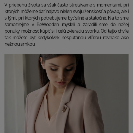
V priebehu života sa však často stretávame s momentami, pri
ktorých môžeme dať najavo nielen svoju ženskosť a pôvab, ale i
s tými, pri ktorých potrebujeme byť silné a statočné. Na to sme
samozrejme v BeWooden mysleli a zaradili sme do našej
ponuky možnosť kúpiť si i celú zvieraciu svorku. Od tejto chvíle
tak môžete byť kedykoľvek nespútanou vlčicou rovnako ako
nežnou srnkou.