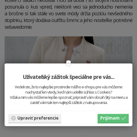
košeli či šatách neobišla. Hoci sa doba i so svojimi hodnotami
posunula o kus vpred, niektoré veci sa jednoducho nemenia
a brošne si tak stále vo svete módy držia pozíciu nevšedného
doplnku, ktorý dodáva outfitu šmrnc a jeho nositeľke potrebné
sebavedomie.
Užívateľský zážitok špeciálne pre vás...
Vedeli ste, že to najlepšie prostredie nášho e-shopu pre vás môžeme
nachystať len vtedy, keď nám udelíte súhlas s Cookies?
Vďaka nim vás môžeme lepšie spoznať, pripraviť vám obsah šitý na mieru a
zaistiť vám tak ten najlepší zážitok z nakupovania.
Upraviť preferencie
Prijímam