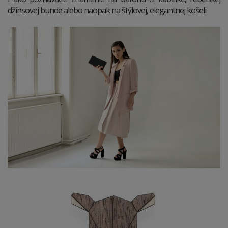
džínsovej bunde alebo naopak na štýlovej, elegantnej košeli.