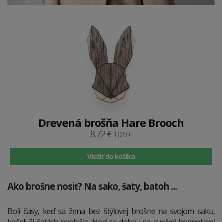
Drevená brošňa Hare Brooch
8.72 €
10.9 €
Vložiť do košíka
Ako brošne nosiť? Na sako, šaty, batoh ...
Boli časy, keď sa žena bez štýlovej brošne na svojom saku,