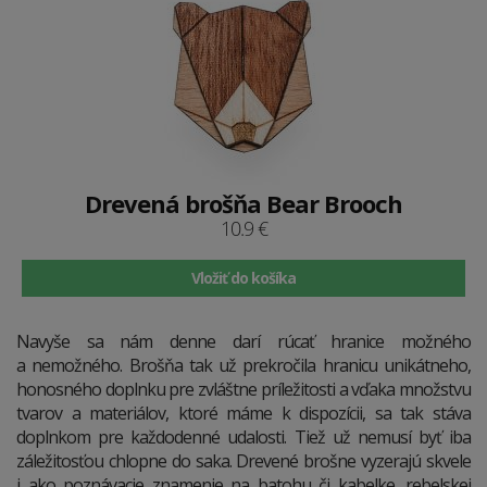
Drevená brošňa Bear Brooch
10.9 €
Vložiť do košíka
Navyše sa nám denne darí rúcať hranice možného
a nemožného. Brošňa tak už prekročila hranicu unikátneho,
honosného doplnku pre zvláštne príležitosti a vďaka množstvu
tvarov a materiálov, ktoré máme k dispozícii, sa tak stáva
doplnkom pre každodenné udalosti. Tiež už nemusí byť iba
záležitosťou chlopne do saka. Drevené brošne vyzerajú skvele
i ako poznávacie znamenie na batohu či kabelke, rebelskej