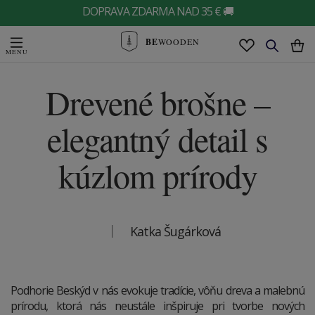
DOPRAVA ZDARMA NAD 35 € 🚚
BE
WOODEN
Drevené brošne –
elegantný detail s
kúzlom prírody
Katka Šugárková
Podhorie Beskýd v nás evokuje tradície, vôňu dreva a malebnú
prírodu, ktorá nás neustále inšpiruje pri tvorbe nových