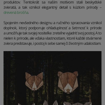
produktov. Tentokrát sa naším motívom stali beskydské
zvieratá, a tak vznikol elegantný detail s kúzlom prírody –
drevená brošňa
.
Spojením nevšedného designu a ručného spracovania vznikol
doplnok, ktorý podporuje ohľaduplnosť a šetrnosť k prírode
a umožňuje tak svojej nositeľke zreteľne vyjadriť svoj postoj. A to
nielen k prírode, ale vďaka vlastnostiam, ktoré každé stvárnené
zviera predstavuje, i postoj k sebe samej či životným udalostiam.