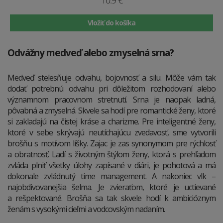
10.9 €
Vložiť do košíka
Odvážny medveď alebo zmyselná srna?
Medveď stelesňuje odvahu, bojovnosť a silu. Môže vám tak
dodať potrebnú odvahu pri dôležitom rozhodovaní alebo
významnom pracovnom stretnutí. Srna je naopak ladná,
pôvabná a zmyselná. Skvele sa hodí pre romantické ženy, ktoré
si zakladajú na čistej kráse a charizme. Pre inteligentné ženy,
ktoré v sebe skrývajú neutíchajúcu zvedavosť, sme vytvorili
brošňu s motívom líšky. Zajac je zas synonymom pre rýchlosť
a obratnosť. Ladí s životným štýlom ženy, ktorá s prehľadom
zvláda plniť všetky úlohy zapísané v diári, je pohotová a má
dokonale zvládnutý time management. A nakoniec vlk –
najobdivovanejšia šelma. Je zvieraťom, ktoré je uctievané
a rešpektované. Brošňa sa tak skvele hodí k ambicióznym
ženám s vysokými cieľmi a vodcovským nadaním.