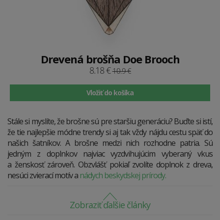
Drevená brošňa Doe Brooch
8.18 €
10.9 €
Vložiť do košíka
Stále si myslíte, že brošne sú pre staršiu generáciu? Buďte si istí,
že tie najlepšie módne trendy si aj tak vždy nájdu cestu späť do
našich šatníkov. A brošne medzi nich rozhodne patria. Sú
jedným z doplnkov najviac vyzdvihujúcim vyberaný vkus
a ženskosť zároveň. Obzvlášť pokiaľ zvolíte doplnok z dreva,
nesúci zvierací motív a
nádych beskydskej prírody.
Zobraziť ďalšie články