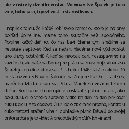
ide v ústrety džentlmenstvu. Vo vinárstve Špalek je to o
víne, bobuliach, trpezlivosti a starostlivosti.
I napriek tomu, že každý robí svoje remeslo, ktoré je na prvý
pohľad úplne iné, máme toho skutočne veľa spoločného.
Robíme každý deň to, čo nás baví, žijeme tým, snažíme sa
neustále zlepšovať. Keď sa nedarí, hľadáme nové východiská,
ako chyby odstrániť. A keď sa naopak darí, nezaspávame na
vavrínoch, ale naše nadšenie pre prácu sa znásobuje. Vinárstvo
Špalek je o rodine, ktorá sa už od roku 1945 stará o takmer 10
hektárov viníc v Novom Šaldorfe na Znojemsku. Otec František,
manželka Marta a synovia Petr a Marek sú vinármi telom i
dušou. Rozhodne ich nenájdete postávať s pohárom vína, ako
pokukujú, či je všetko správne. Vidíte ich deň čo deň prikladať
ruku k dielu. A to doslova. Či už ide o zbieranie hrozna, kontrolu
cukornatosti, stáčaní vína či obhliadke pivníc. Dávajú do svojej
práce srdce a je to vidieť. A predovšetkým cítiť v ich vínach!