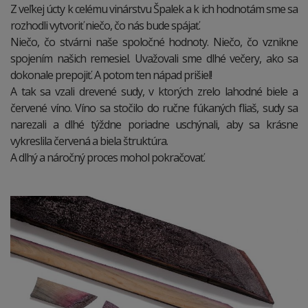
Z veľkej úcty k celému vinárstvu Špalek a k ich hodnotám sme sa
rozhodli vytvoriť niečo, čo nás bude spájať.
Niečo, čo stvárni naše spoločné hodnoty. Niečo, čo vznikne
spojením našich remesiel. Uvažovali sme dlhé večery, ako sa
dokonale prepojiť. A potom ten nápad prišiel!
A tak sa vzali drevené sudy, v ktorých zrelo lahodné biele a
červené víno. Víno sa stočilo do ručne fúkaných fliaš, sudy sa
narezali a dlhé týždne poriadne uschýnali, aby sa krásne
vykreslila červená a biela štruktúra.
A dlhý a náročný proces mohol pokračovať.