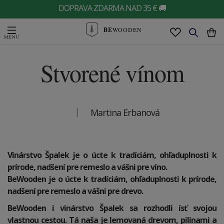
DOPRAVA ZDARMA NAD 35 € 🚚
BE
WOODEN
Stvorené vínom
Martina Erbanová
Vinárstvo Špalek je o úcte k tradíciám, ohľaduplnosti k
prírode, nadšení pre remeslo a vášni pre víno.
BeWooden je o úcte k tradíciám, ohľaduplnosti k prírode,
nadšení pre remeslo a vášni pre drevo.
BeWooden i vinárstvo Špalek sa rozhodli ísť svojou
vlastnou cestou. Tá naša je lemovaná drevom, pilinami a