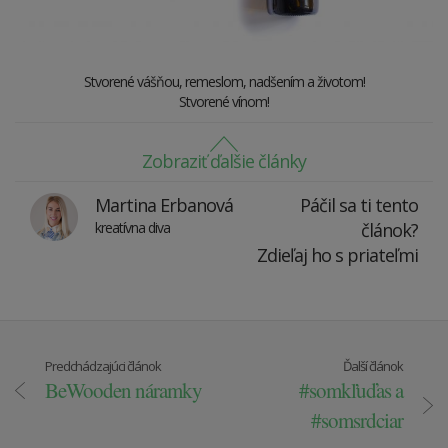
Stvorené vášňou, remeslom, nadšením a životom!
Stvorené vínom!
Zobraziť ďalšie články
Martina Erbanová
Páčil sa ti tento
kreatívna diva
článok?
Zdieľaj ho s priateľmi
Predchádzajúci článok
Ďalší článok
BeWooden náramky
#somkľuďas a
#somsrdciar