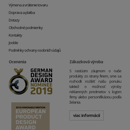
Výmena a vrátenie tovaru
Doprava a platba
Dotazy
Obchodné podmienky
Kontakty
Jooble
Podmínky ochrany osobních údajů
Ocenenia
Zákazková výroba
S rastúcim záujmom o naše
produkty zo strany firiem, sme sa
rozhodli rozšíriť našu ponuku
taktiež o možnosť výroby
reklamných predmetov s logom
firmy alebo personifikáciou podľa
želania.
viac informácií