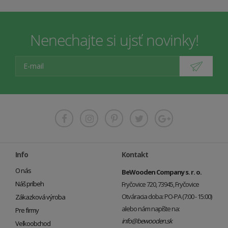
Nenechajte si ujsť novinky!
Info
Kontakt
O nás
BeWooden Company s. r. o.
Náš príbeh
Fryčovice 720, 73945, Fryčovice
Otváracia doba: PO-PA (7:00 - 15:00)
Zákazková výroba
alebo nám napíšte na:
Pre firmy
info@bewooden.sk
Veľkoobchod