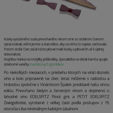
Kúsky vysušeného suda prevoňaného vínom sme so stolárom Danom
opracovávali, veľmi jemne a starostlivo, aby sa vôňa čo najviac zachovala.
Potom stolár Dan začal ručne pilovať malé kúsky a piloval ich až k úplnej
dokonalosti.
Krajčírka Hanka na motýliky prišila látky, špecialistka na detail Kamča spojila
strieborné vaničky
manžetových gombíkov.
Po niekoľkých mesiacoch, v priebehu ktorých na vinici dozrelo
víno a bolo pripravené na zber, teraz môžeme s radosťou a
hrdosťou spoločne s Vinárstvom Špalek predstaviť našu vínnu
edíciu. Prevoňanú bielym a červeným vínom a doplnenú o
lahodné víno EDELSPITZ Pinot gris a PETIT EDELSPITZ
Zweigeltrebe, vyrobené z veľkej časti podľa postupov z 19.
storočia s iba minimálnym ľudským zásahom.