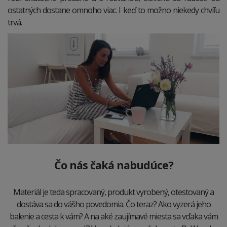
ostatných dostane omnoho viac. I keď to možno niekedy chvíľu
trvá.
Čo nás čaká nabudúce?
Materiál je teda spracovaný, produkt vyrobený, otestovaný a
dostáva sa do vášho povedomia. Čo teraz? Ako vyzerá jeho
balenie a cesta k vám? A na aké zaujímavé miesta sa vďaka vám