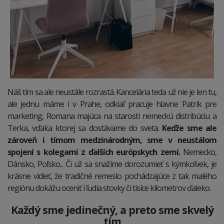
Náš tím sa ale neustále rozrastá. Kancelária teda už nie je len tu,
ale jednu máme i v Prahe, odkiaľ pracuje hlavne Patrik pre
marketing, Romana majúca na starosti nemeckú distribúciu a
Terka, vďaka ktorej sa dostávame do sveta.
Keďže sme ale
zároveň i tímom medzinárodným, sme v neustálom
spojení s kolegami z ďalších európskych zemí.
Nemecko,
Dánsko, Poľsko... Či už sa snažíme dorozumieť s kýmkoľvek, je
krásne vidieť, že tradičné remeslo pochádzajúce z tak malého
regiónu dokážu oceniť i ľudia stovky či tisíce kilometrov ďaleko.
Každý sme jedinečný, a preto sme skvelý
tím