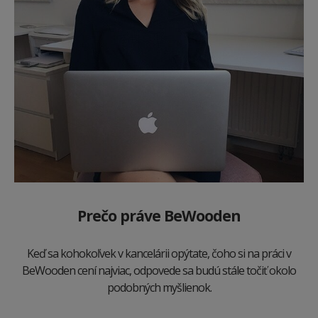
P
rečo práve BeWooden
Keď sa kohokoľvek v kancelárii opýtate, čoho si na práci v
BeWooden cení najviac, odpovede sa budú stále točiť okolo
podobných myšlienok.