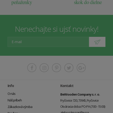
peňaženky
skok do dielne
Nenechajte si ujsť novinky!
Info
Kontakt
O nás
BeWooden Company s. r. o.
Náš príbeh
Fryčovice 720, 73945, Fryčovice
Otváracia doba: PO-PA (7:00 - 15:00)
Zákazková výroba
alebo nám napíšte na: