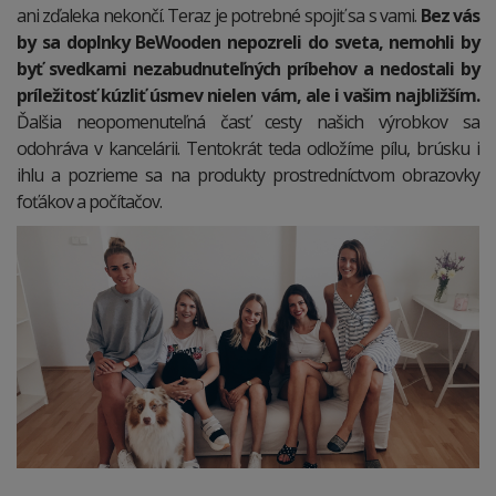
ani zďaleka nekončí. Teraz je potrebné spojiť sa s vami.
Bez vás
by sa doplnky BeWooden nepozreli do sveta, nemohli by
byť svedkami nezabudnuteľných príbehov a nedostali by
príležitosť kúzliť úsmev nielen vám, ale i vašim najbližším.
Ďalšia neopomenuteľná časť cesty našich výrobkov sa
odohráva v kancelárii. Tentokrát teda odložíme pílu, brúsku i
ihlu a pozrieme sa na produkty prostredníctvom obrazovky
foťákov a počítačov.