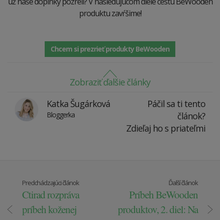
už naše doplnky pozreli? V nasledujúcom diele cestu BeWooden
produktu zavŕšime!
Chcem si prezrieť produkty BeWooden
Zobraziť ďalšie články
Katka Šugárková
Páčil sa ti tento
Bloggerka
článok?
Zdieľaj ho s priateľmi
Predchádzajúci článok
Ďalší článok
Ctirad rozpráva
Príbeh BeWooden
príbeh koženej
produktov, 2. diel: Na