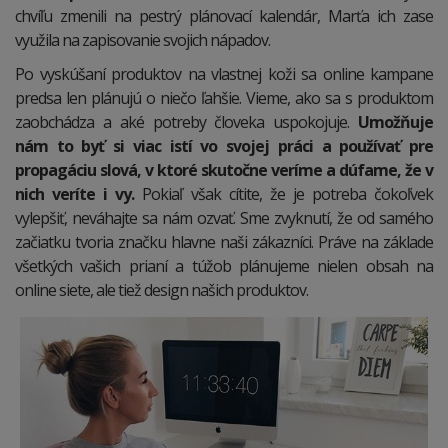
chvíľu zmenili na pestrý plánovací kalendár, Marťa ich zase
využila na zapisovanie svojich nápadov.
Po vyskúšaní produktov na vlastnej koži sa online kampane
predsa len plánujú o niečo ľahšie. Vieme, ako sa s produktom
zaobchádza a aké potreby človeka uspokojuje.
Umožňuje
nám to byť si viac istí vo svojej práci a používať pre
propagáciu slová, v ktoré skutočne veríme a dúfame, že v
nich veríte i vy.
Pokiaľ však cítite, že je potreba čokoľvek
vylepšiť, neváhajte sa nám ozvať. Sme zvyknutí, že od samého
začiatku tvoria značku hlavne naši zákazníci. Práve na základe
všetkých vašich prianí a túžob plánujeme nielen obsah na
online siete, ale tiež design našich produktov.