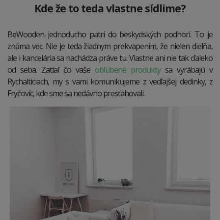
Kde že to teda vlastne sídlime?
BeWooden jednoducho patrí do beskydských podhorí. To je
známa vec. Nie je teda žiadnym prekvapením, že nielen dielňa,
ale i kancelária sa nachádza práve tu. Vlastne ani nie tak ďaleko
od seba. Zatiaľ čo vaše
obľúbené produkty
sa vyrábajú v
Rychalticiach, my s vami komunikujeme z vedľajšej dedinky, z
Fryčovíc, kde sme sa nedávno presťahovali.