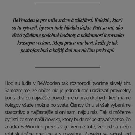
B
eWooden je pre mňa srdcová záležitosť. Kolektív, ktorý
sa tu vytvoril, by som inde hľadala ťažko. Páči sa mi, ako
všetci zdieľame podobné hodnoty a náklonnosť k rovnako
krásnym veciam. Moja práca ma baví, keďže je tak
pestrofarebná a každý deň ma niečím prekvapí.
Hoci sú ľudia v BeWooden tak rôznorodí, tvoríme skvelý tím.
Samozrejme, že občas nie je jednoduché udržiavať pravidelný
kontakt a čo najväčšie povedomie o práci druhých, keď máme
kolegov všade možne po svete. Členov tímu si však vyberáme
starostlivo a najčastejšie si oni sami nájdu nás. Tak si môžeme
byť istí, že sme našli človeka, ktorý bude rešpektovať všetko, čo
značka BeWooden predstavuje. Veríme totiž, že keď sa niečo
robí skutočne precízne a s rozvahou, človeku sa radosti od