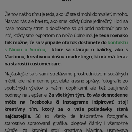
Členov nášho tímu je teda, ako už ste si mohli domyslieť, mnoho.
Najviac nás ale baví to, ako sme každý úplne jedinečný. Hoci sa
naše hodnoty stretli a dokážeme sa pri práci nadchnúť pre to
isté, každý sme expertom na niečo úplne iné.
Je teda rovnako
tak možné, že sa v prípade otázok dostanete do
kontaktu
s Ninou a Simčou,
ktoré sa starajú o balíčky, ako s
Martinou, kreatívnou dušou marketingu, ktorá má teraz
na starosti i customer care.
Najčastejšie sa s vami stretávame prostredníctvom sociálnych
médií, kde nám denne posielate krásne správy, fotografie zo
spoločných výletov s našimi doplnkami, ale tiež zaujímavé
podnety na zlepšenie.
Za všetkým tým, čo vás dennodenne
môže na Facebooku či Instagrame inšpirovať, stojí
kreatívny tím, ktorý sa o vaše požiadavky stará
najčastejšie
. Sú to všetky tie inšpiratívne fotografie,
starostlivo spracovaná grafika, blogové články i všemožné
súťaže, za ktorými stojí kreatívna Martina, usmievavá