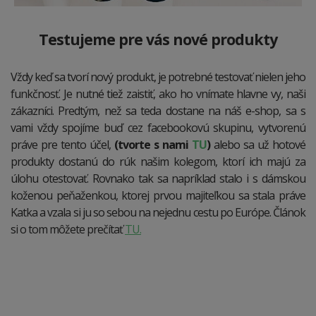
Testujeme pre vás nové produkty
Vždy keď sa tvorí nový produkt, je potrebné testovať nielen jeho
funkčnosť. Je nutné tiež zaistiť, ako ho vnímate hlavne vy, naši
zákazníci. Predtým, než sa teda dostane na náš e-shop, sa s
vami vždy spojíme buď cez facebookovú skupinu, vytvorenú
práve pre tento účel,
(tvorte s nami
TU
)
alebo sa už hotové
produkty dostanú do rúk našim kolegom, ktorí ich majú za
úlohu otestovať. Rovnako tak sa napríklad stalo i s dámskou
koženou peňaženkou, ktorej prvou majiteľkou sa stala práve
Katka a vzala si ju so sebou na nejednu cestu po Európe. Článok
si o tom môžete prečítať
TU.