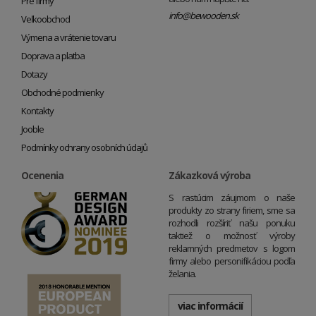
Pre firmy
info@bewooden.sk
Veľkoobchod
Výmena a vrátenie tovaru
Doprava a platba
Dotazy
Obchodné podmienky
Kontakty
Jooble
Podmínky ochrany osobních údajů
Ocenenia
Zákazková výroba
S rastúcim záujmom o naše
produkty zo strany firiem, sme sa
rozhodli rozšíriť našu ponuku
taktiež o možnosť výroby
reklamných predmetov s logom
firmy alebo personifikáciou podľa
želania.
viac informácií