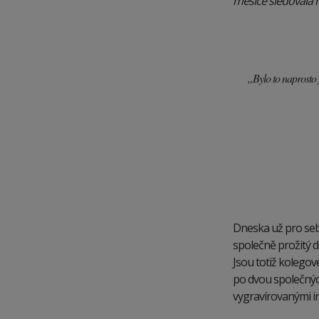
měsíce sledovala 
„Bylo to naprosto 
Dneska už pro sebe
společně prožitý de
Jsou totiž kolegové
po dvou společnýc
vygravírovanými ini