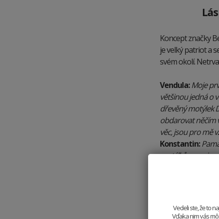
Lás
Koncept značky BeW
je velký patriot a
svém okolí. Netrval
Vendula:
Moje prv
většinou jedná o 
dřevěný motýlek D
obdarovat něčím v
věc, jsou pro mě v
Konstantin:
Pamat
motýlků a popisov
Musím taky zmínit
Vedeli ste, že to 
Vďaka nim vás môže