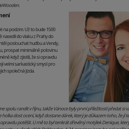
 k BeWooden.
mení
vé na podzim. Už to bude 1500
ě nasedli do vlaku z Prahy do
chtěl poslouchat hudbu a Vendy,
ku, prospat minimálně polovinu
éně když zjistili, že si opravdu
ílejí velmi sarkastický smysl pro
jich společná jízda.
me spolu randit v říjnu, takže Vánoce byly první příležitostí předat si
že holka dost ocení, když dostane dárek, který je důkazem toho, že jí 
 opravdu potěšit. U mě to byl tenkrát dřevěný motýlek Denique, kter