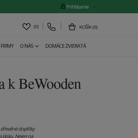
Prihlásenie
(
0
)
KOŠÍK
(
0
)
 FIRMY
O NÁS
DOMÁCE ZVIERATÁ
ě a k BeWooden
a dřevěné doplňky
a lásku. Nejen na