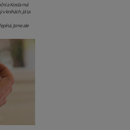
oční a Kosťa má
 v knihách. Já ta
epíná. Jsme ale