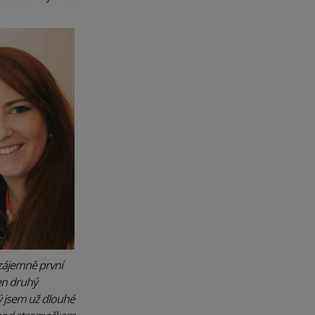
 vzájemně první
ten druhý
ý jsem už dlouhé