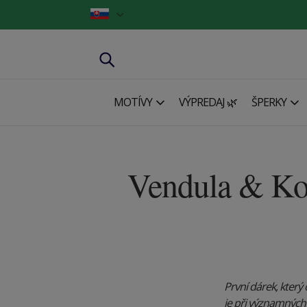
MOTÍVY
VÝPREDAJ 🌿
ŠPERKY
Vendula & Kon
První dárek, který
je při významných 