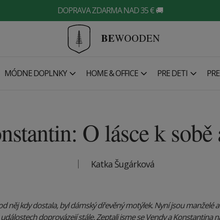
DOPRAVA ZDARMA NAD 35 € 🚚
BE
WOODEN
MÓDNE DOPLNKY
HOME & OFFICE
PRE DETI
PRE
stantin: O lásce k sob
Katka Šugárková
 od něj kdy dostala, byl dámský dřevěný motýlek. Nyní jsou manželé 
událostech doprovázejí stále. Zeptali jsme se Vendy a Konstantina n