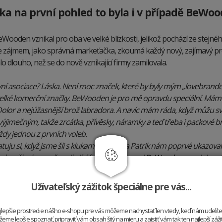
ka na první pohled to byla i v případě BeWo
ooden vznikal pro oba ve velké blízkosti, jelikož pochází ze stejné
 se zájmem, jako správná markeťačka, zkoumá každý nový, zajímavý pr
o dlouho, než se do nově vznikající firmy zamilovala.
ní asociace? Láska. Není moc značek, které by byly mým „lovebrande
velké komerční značky. BeWooden je pro mě opravdu speciální. Mám
olor a nejúžasnější brož labradora. A navíc mám ráda, když můžu 
ýjimečným, takže zrcátka, přívěsky, náramky a teď třeba i packové 
ždy jednou z prvních voleb.
uju si, když jsme šli s klukama na pivo a Patrik nám poprvé ukazova
al myšlenku nově vznikající firmy. Dnes se mi BeWooden asociuje s 
, že dennodenně oceňuji vizitkovník, který používám jako peněženku
Užívateľský zážitok špeciálne pre vás...
najlepšie prostredie nášho e-shopu pre vás môžeme nachystať len vtedy, keď nám udelít
me lepšie spoznať, pripraviť vám obsah šitý na mieru a zaistiť vám tak ten najlepší záž