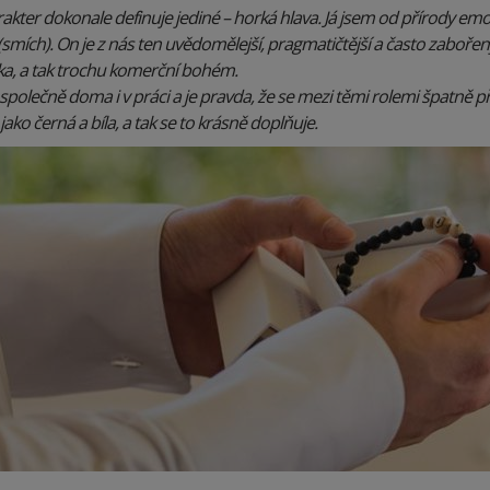
akter dokonale definuje jediné – horká hlava. Já jsem od přírody em
smích). On je z nás ten uvědomělejší, pragmatičtější a často zabořený
řka, a tak trochu komerční bohém.
společně doma i v práci a je pravda, že se mezi těmi rolemi špatně př
jako černá a bíla, a tak se to krásně doplňuje.