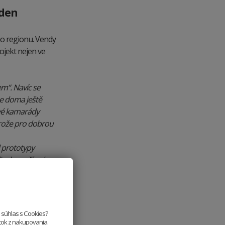
oden
ho regionu. Vendy
ojekt nejen ve
m“. Navíc se
e doma ještě
své kamarády
brože pro dobrou
l prototypy
divokou přírodou.
.
e súhlas s Cookies?
itok z nakupovania.