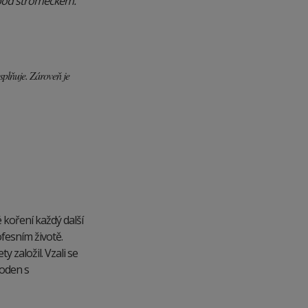
 pod stromečkem.
splňuje. Zároveň je
 koření každý další
ofesním životě.
 založil. Vzali se
ooden s