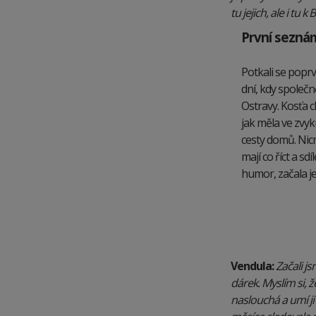
tu jejich, ale i tu
První sezná
Potkali se popr
dní, kdy společn
Ostravy. Kosťa 
jak měla ve zvy
cesty domů. Nicm
mají co říct a sd
humor, začala je
Vendula:
Začali js
dárek. Myslím si, 
naslouchá a umí ji