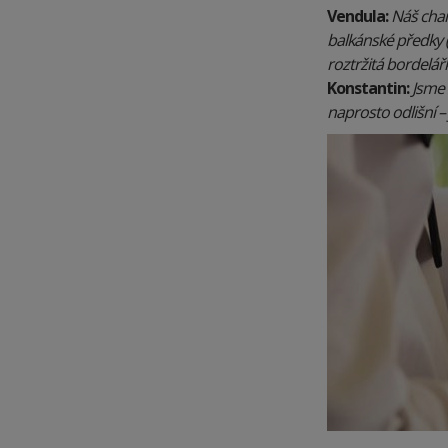
Vendula:
Náš char
balkánské předky (
roztržitá bordelá
Konstantin:
Jsme 
naprosto odlišní – 