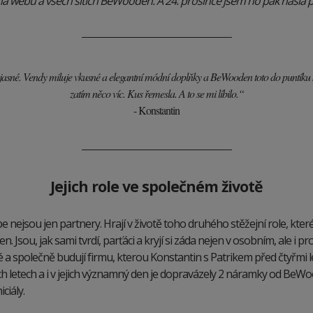
na webu a všech sítích BeWooden. A 24. prosince jsem ho pak našla
jasné. Vendy miluje vkusné a elegantní módní doplňky a BeWooden toto do puntíku 
zatím něco víc. Kus řemesla. A to se mi líbilo.“
- Konstantin
Jejich role ve společném životě
 nejsou jen partnery. Hrají v životě toho druhého stěžejní role, které
n. Jsou, jak sami tvrdí, parťáci a kryjí si záda nejen v osobním, ale i pr
 a společně budují firmu, kterou Konstantin s Patrikem před čtyřmi lety
h letech a i v jejich významný den je dopravázely 2 náramky od BeW
ciály.