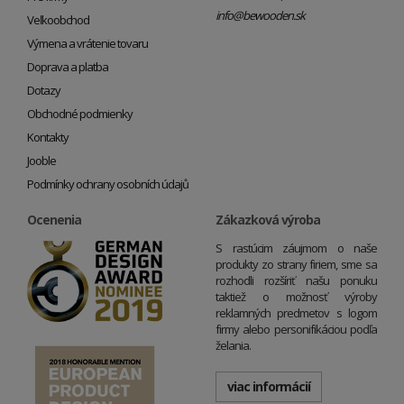
info@bewooden.sk
Veľkoobchod
Výmena a vrátenie tovaru
Doprava a platba
Dotazy
Obchodné podmienky
Kontakty
Jooble
Podmínky ochrany osobních údajů
Ocenenia
Zákazková výroba
S rastúcim záujmom o naše
produkty zo strany firiem, sme sa
rozhodli rozšíriť našu ponuku
taktiež o možnosť výroby
reklamných predmetov s logom
firmy alebo personifikáciou podľa
želania.
viac informácií