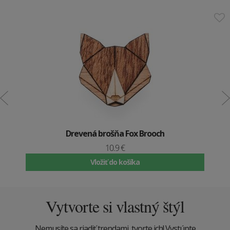
Drevená brošňa Fox Brooch
10.9 €
Vložiť do košíka
Vytvorte si vlastný štýl
Nemusíte sa riadiť trendami, tvorte ich! Vystúpte