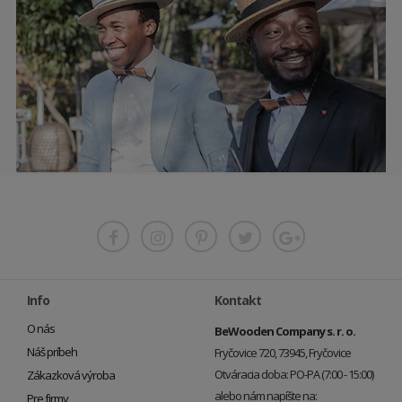
Info
Kontakt
O nás
BeWooden Company s. r. o.
Náš príbeh
Fryčovice 720, 73945, Fryčovice
Otváracia doba: PO-PA (7:00 - 15:00)
Zákazková výroba
alebo nám napíšte na:
Pre firmy