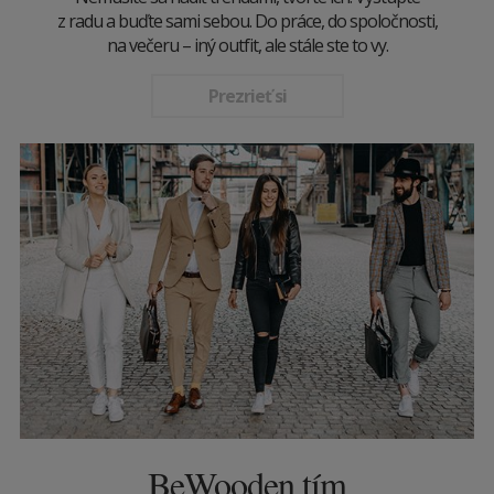
z radu a buďte sami sebou. Do práce, do spoločnosti,
na večeru – iný outfit, ale stále ste to vy.
Prezrieť si
BeWooden tím