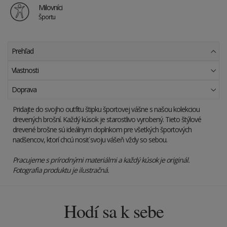
Milovníci
Športu
Prehľad
Vlastnosti
Doprava
Pridajte do svojho outfitu štipku športovej vášne s našou kolekciou
drevených brošní. Každý kúsok je starostlivo vyrobený. Tieto štýlové
drevené brošne sú ideálnym doplnkom pre všetkých športových
nadšencov, ktorí chcú nosiť svoju vášeň vždy so sebou.
Pracujeme s prírodnými materiálmi a každý kúsok je originál.
Fotografia produktu je ilustračná.
Hodí sa k sebe