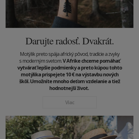
Darujte radosť. Dvakrát.
Motýlik preto spája africký pôvod, tradície a zvyky
s moderným svetom.
V Afrike chceme pomáhať
vytvárať lepšie podmienky a preto kúpou tohto
motýlika prispejete 10
€
na výstavbu nových
škôl. Umožníte mnoho deťom vzdelanie a tiež
hodnotnejší život.
Viac