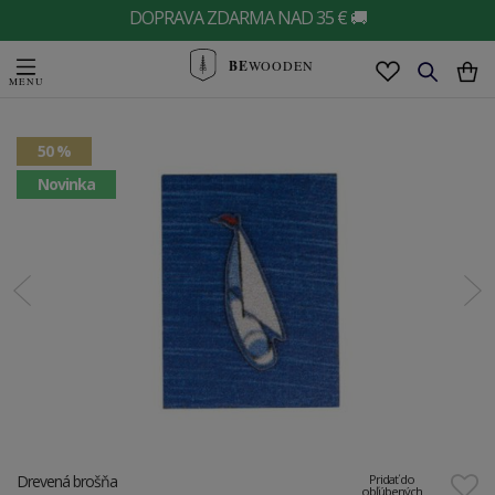
DOPRAVA ZDARMA NAD 35 € 🚚
BE
WOODEN
50 %
Novinka
Drevená brošňa
Pridať do
obľúbených