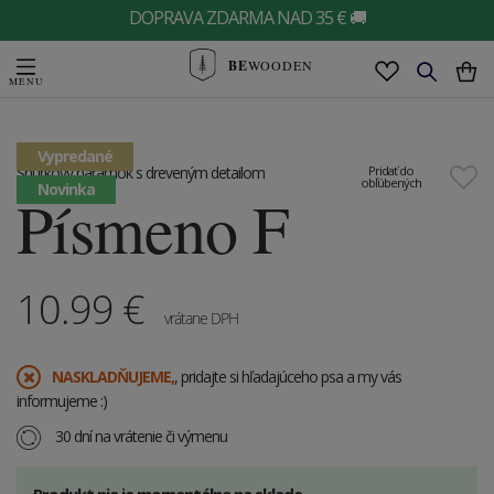
DOPRAVA ZDARMA NAD 35 € 🚚
BE
WOODEN
Vypredané
Šnúrkový náramok s dreveným detailom
Pridať do
obľúbených
Novinka
Písmeno F
10.99
€
vrátane DPH
​NASKLADŇUJEME,
, pridajte si hľadajúceho psa a my vás
informujeme :)
30 dní na vrátenie či výmenu