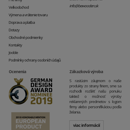
info@bewooden.sk
Veľkoobchod
Výmena a vrátenie tovaru
Doprava a platba
Dotazy
Obchodné podmienky
Kontakty
Jooble
Podmínky ochrany osobních údajů
Ocenenia
Zákazková výroba
S rastúcim záujmom o naše
produkty zo strany firiem, sme sa
rozhodli rozšíriť našu ponuku
taktiež o možnosť výroby
reklamných predmetov s logom
firmy alebo personifikáciou podľa
želania.
viac informácií