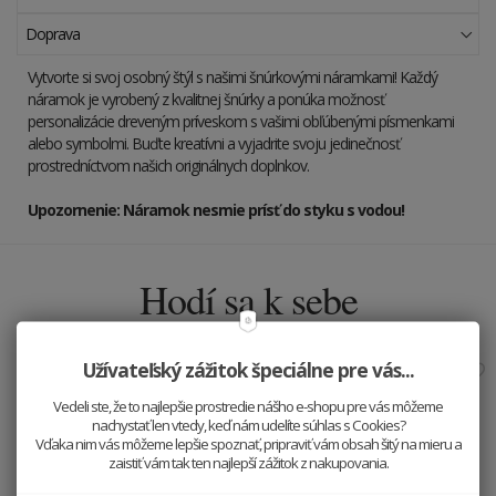
Doprava
Vytvorte si svoj osobný štýl s našimi šnúrkovými náramkami! Každý
náramok je vyrobený z kvalitnej šnúrky a ponúka možnosť
personalizácie dreveným príveskom s vašimi obľúbenými písmenkami
alebo symbolmi. Buďte kreatívni a vyjadrite svoju jedinečnosť
prostredníctvom našich originálnych doplnkov.
Upozornenie: Náramok nesmie prísť do styku s vodou!
Hodí sa k sebe
Užívateľský zážitok špeciálne pre vás...
Vedeli ste, že to najlepšie prostredie nášho e-shopu pre vás môžeme
nachystať len vtedy, keď nám udelíte súhlas s Cookies?
Vďaka nim vás môžeme lepšie spoznať, pripraviť vám obsah šitý na mieru a
zaistiť vám tak ten najlepší zážitok z nakupovania.