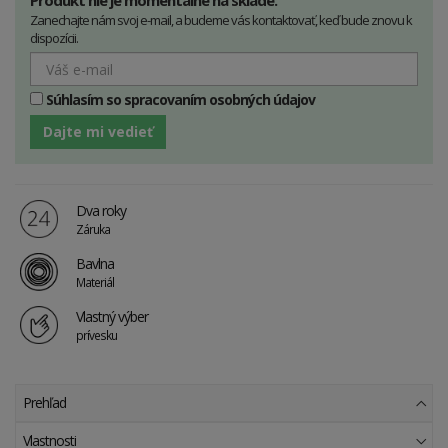
Produkt nie je momentálne na sklade.
Zanechajte nám svoj e-mail, a budeme vás kontaktovať, keď bude znovu k
dispozícii.
Súhlasím so spracovaním osobných údajov
Dajte mi vedieť
Dva roky
Záruka
Bavlna
Materiál
Vlastný výber
prívesku
Prehľad
Vlastnosti