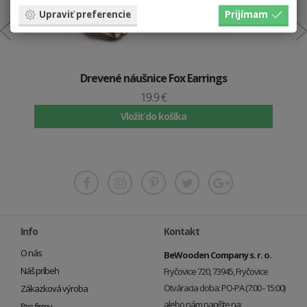
Upraviť preferencie
Prijímam
Drevené náušnice Fox Earrings
19.9 €
Vložiť do košíka
Info
Kontakt
O nás
BeWooden Company s. r. o.
Náš príbeh
Fryčovice 720, 73945, Fryčovice
Otváracia doba: PO-PA (7:00 - 15:00)
Zákazková výroba
alebo nám napíšte na:
Pre firmy