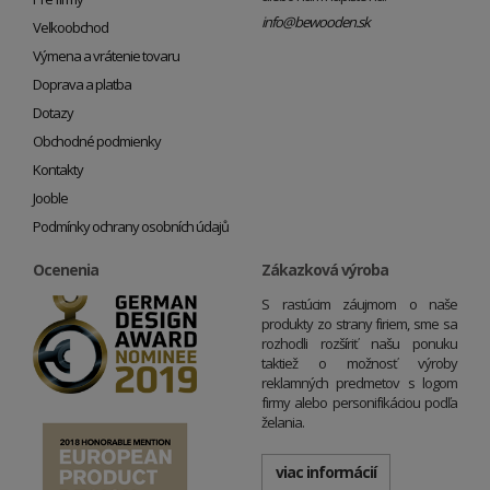
info@bewooden.sk
Veľkoobchod
Výmena a vrátenie tovaru
Doprava a platba
Dotazy
Obchodné podmienky
Kontakty
Jooble
Podmínky ochrany osobních údajů
Ocenenia
Zákazková výroba
S rastúcim záujmom o naše
produkty zo strany firiem, sme sa
rozhodli rozšíriť našu ponuku
taktiež o možnosť výroby
reklamných predmetov s logom
firmy alebo personifikáciou podľa
želania.
viac informácií