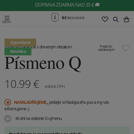
DOPRAVA ZDARMA NAD 35 € 🚚
BE
WOODEN
Vypredané
Šnúrkový náramok s dreveným detailom
Pridať do
obľúbených
Novinka
Písmeno Q
10.99
€
vrátane DPH
​NASKLADŇUJEME,
, pridajte si hľadajúceho psa a my vás
informujeme :)
30 dní na vrátenie či výmenu