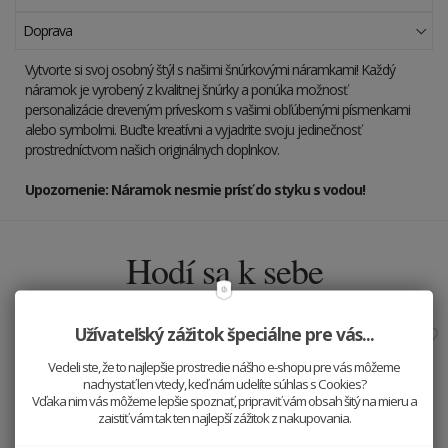
Doprava
Vytvorte si svoj osobný štýl s našimi šnúrkovými náramkami! Každý
náramok je vyrobený z kvalitnej šnúrky a ponúka možnosť
personalizácie dreveným príveskom s vašimi obľúbenými písmenkami
alebo symbolmi. Buďte kreatívni a vyjadrite svoju jedinečnosť
prostredníctvom našich originálnych doplnkov.
Upozornenie: Náramok nesmie prísť do styku s vodou!
Hodí sa k sebe
Užívateľský zážitok špeciálne pre vás...
Vedeli ste, že to najlepšie prostredie nášho e-shopu pre vás môžeme
nachystať len vtedy, keď nám udelíte súhlas s Cookies?
Vďaka nim vás môžeme lepšie spoznať, pripraviť vám obsah šitý na mieru a
zaistiť vám tak ten najlepší zážitok z nakupovania.