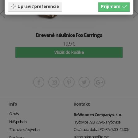
Upraviť preferencie
Prijímam
Drevené náušnice Fox Earrings
19.9 €
Vložiť do košíka
Info
Kontakt
O nás
BeWooden Company s. r. o.
Náš príbeh
Fryčovice 720, 73945, Fryčovice
Otváracia doba: PO-PA (7:00 - 15:00)
Zákazková výroba
alebo nám napíšte na:
Pre firmy