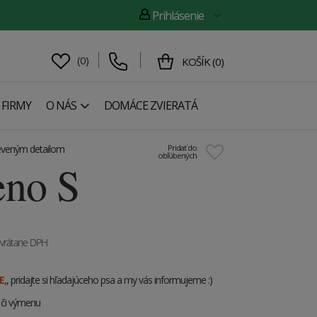
Prihlásenie
(
0
)
KOŠÍK
(
0
)
 FIRMY
O NÁS
DOMÁCE ZVIERATÁ
eveným detailom
Pridať do
obľúbených
eno S
vrátane DPH
E,
, pridajte si hľadajúceho psa a my vás informujeme :)
e či výmenu