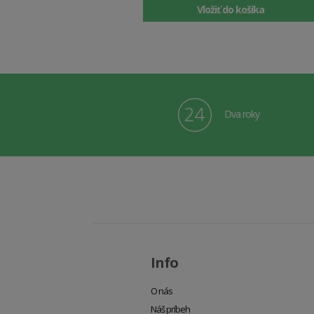
Vložiť do košíka
Dva roky
Info
O nás
Náš príbeh