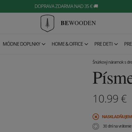
DOPRAVA ZDARMA NAD 35 € 🚚
BE
WOODEN
MÓDNE DOPLNKY
HOME & OFFICE
PRE DETI
PRE
Šnúrkový náramok s dr
Písm
10.99
€
​NASKLADŇUJEM
30 dní na vráteni