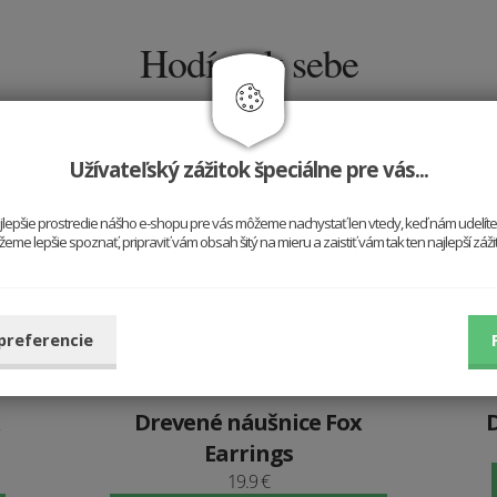
Hodí sa k sebe
Užívateľský zážitok špeciálne pre vás...
najlepšie prostredie nášho e-shopu pre vás môžeme nachystať len vtedy, keď nám udelít
me lepšie spoznať, pripraviť vám obsah šitý na mieru a zaistiť vám tak ten najlepší záž
 preferencie
Drevené náušnice Fox
Earrings
19.9 €