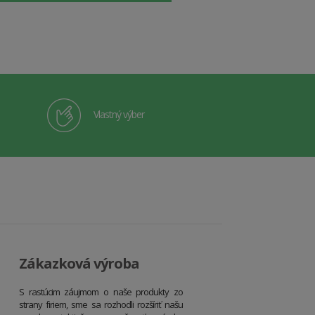
Vlastný výber
Zákazková výroba
S rastúcim záujmom o naše produkty zo
strany firiem, sme sa rozhodli rozšíriť našu