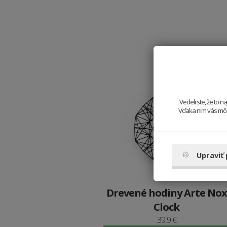
Vedeli ste, že to 
Vďaka nim vás môže
Upraviť
Drevené hodiny Arte Nox
Clock
39.9 €