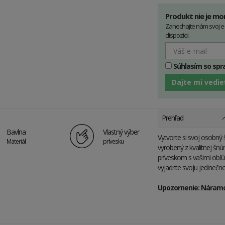
Produkt nie je mo
Zanechajte nám svoj e
dispozícii.
Súhlasím so sp
Dajte mi vedie
Prehľad
Bavlna
Vlastný výber
Vytvorte si svoj osobný
Materiál
prívesku
vyrobený z kvalitnej šn
príveskom s vašimi obľ
vyjadrite svoju jedinečn
Upozornenie: Náramok