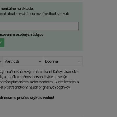
mentálne na sklade.
-mail, a budeme vás kontaktovať, keď bude znovu k
racovaním osobných údajov
ť
Vlastnosti
Doprava
 štýl s našimi šnúrkovými náramkami! Každý náramok je
úrky a ponúka možnosť personalizácie dreveným
úbenými písmenkami alebo symbolmi. Buďte kreatívni a
osť prostredníctvom našich originálnych doplnkov.
 nesmie prísť do styku s vodou!