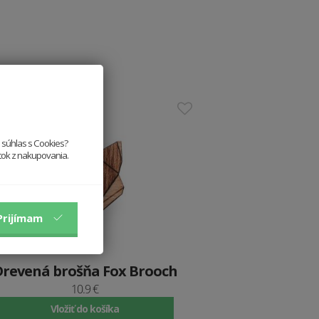
e súhlas s Cookies?
itok z nakupovania.
Prijímam
Drevená brošňa Fox Brooch
10.9 €
Vložiť do košíka