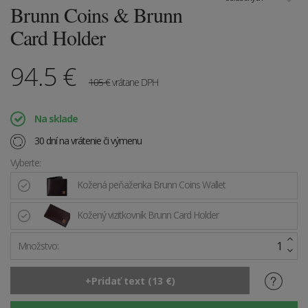
Brunn Coins & Brunn
Card Holder
94.5
€
105
€
vrátane DPH
Na sklade
30 dní na vrátenie či výmenu
Vyberte:
Kožená peňaženka Brunn Coins Wallet
Kožený vizitkovník Brunn Card Holder
Množstvo: