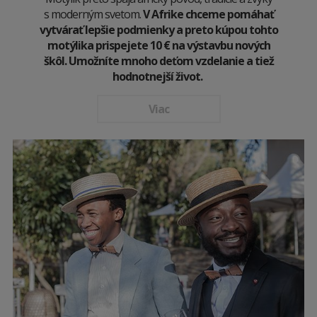
s moderným svetom.
V Afrike chceme pomáhať
vytvárať lepšie podmienky a preto kúpou tohto
motýlika prispejete 10
€
na výstavbu nových
škôl. Umožníte mnoho deťom vzdelanie a tiež
hodnotnejší život.
Viac