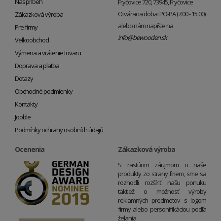
Náš príbeh
Fryčovice 720, 73945, Fryčovice
Otváracia doba: PO-PA (7:00 - 15:00)
Zákazková výroba
alebo nám napíšte na:
Pre firmy
info@bewooden.sk
Veľkoobchod
Výmena a vrátenie tovaru
Doprava a platba
Dotazy
Obchodné podmienky
Kontakty
Jooble
Podmínky ochrany osobních údajů
Ocenenia
Zákazková výroba
S rastúcim záujmom o naše
produkty zo strany firiem, sme sa
rozhodli rozšíriť našu ponuku
taktiež o možnosť výroby
reklamných predmetov s logom
firmy alebo personifikáciou podľa
želania.