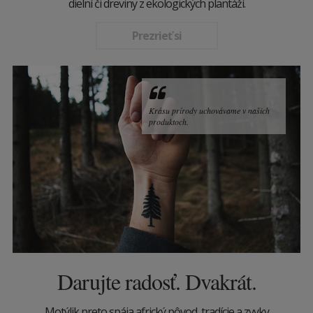
dielní či dreviny z ekologických plantáží.
Prezrieť si
Krásu prírody uchovávame v našich
produktoch.
Darujte radosť. Dvakrát.
Motýlik preto spája africký pôvod, tradície a zvyky