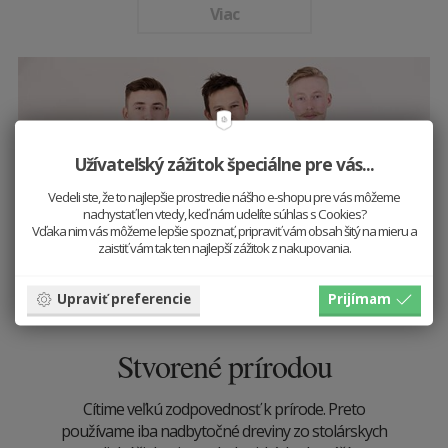
Viac
Užívateľský zážitok špeciálne pre vás...
Vedeli ste, že to najlepšie prostredie nášho e-shopu pre vás môžeme
nachystať len vtedy, keď nám udelíte súhlas s Cookies?
Vďaka nim vás môžeme lepšie spoznať, pripraviť vám obsah šitý na mieru a
zaistiť vám tak ten najlepší zážitok z nakupovania.
Upraviť preferencie
Prijímam
Stvorené prírodou
Cítime veľkú zodpovednosť k prírode. Preto
používame iba nadbytočné dreviny zo stolárskych