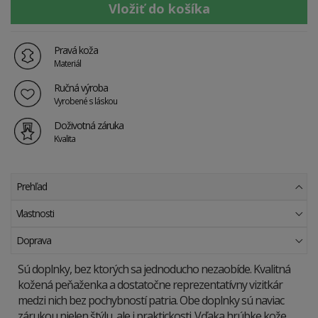
Pravá koža
Materiál
Ručná výroba
Vyrobené s láskou
Doživotná záruka
Kvalita
Prehľad
Vlastnosti
Doprava
Sú doplnky, bez ktorých sa jednoducho nezaobíde. Kvalitná
kožená peňaženka a dostatočne reprezentatívny vizitkár
medzi nich bez pochybností patria. Obe doplnky sú naviac
zárukou nielen štýlu, ale i praktickosti. Vďaka hrúbke kože,