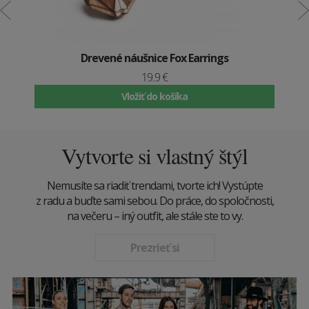
Drevené náušnice Fox Earrings
19.9 €
Vložiť do košíka
Vytvorte si vlastný štýl
Nemusíte sa riadiť trendami, tvorte ich! Vystúpte
z radu a buďte sami sebou. Do práce, do spoločnosti,
na večeru – iný outfit, ale stále ste to vy.
Prezrieť si