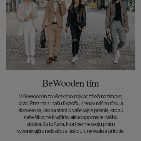
BeWooden tím
V BeWooden zo všetkého najviac záleží na tímovej
práci. Prezrite si našu filozofiu, členov nášho tímu a
dozviete sa, kto sa stará o vaše tajné priania, kto sú
naše šikovné krajčírky alebo spoznajte nášho
stolára. Sú to ľudia, ktorí denne svoju prácu
vykonávajú s radosťou a láskou k remeslu a prírode.