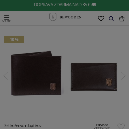
DOPRAVA ZDARMA NAD 35 € 🚚
BE
WOODEN
10 %
Set kožených doplnkov
Pridať do
obľúbených