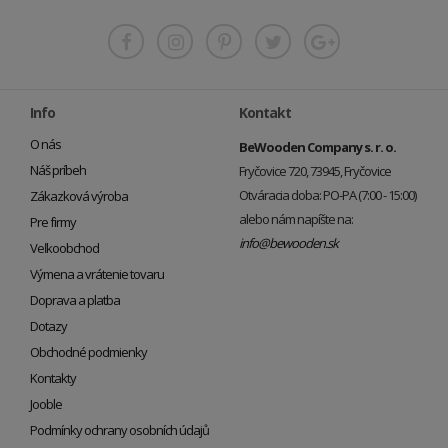
Info
Kontakt
O nás
BeWooden Company s. r. o.
Náš príbeh
Fryčovice 720, 73945, Fryčovice
Otváracia doba: PO-PA (7:00 - 15:00)
Zákazková výroba
alebo nám napíšte na:
Pre firmy
info@bewooden.sk
Veľkoobchod
Výmena a vrátenie tovaru
Doprava a platba
Dotazy
Obchodné podmienky
Kontakty
Jooble
Podmínky ochrany osobních údajů