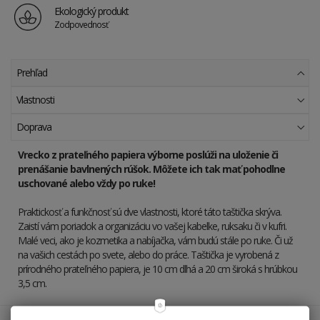
Ekologický produkt
Zodpovednosť
Prehľad
Vlastnosti
Doprava
Vrecko z prateľného papiera výborne poslúži na uloženie či
prenášanie bavlnených rúšok. Môžete ich tak mať pohodlne
uschované alebo vždy po ruke!
Praktickosť a funkčnosť sú dve vlastnosti, ktoré táto taštička skrýva.
Zaistí vám poriadok a organizáciu vo vašej kabelke, ruksaku či v kufri.
Malé veci, ako je kozmetika a nabíjačka, vám budú stále po ruke. Či už
na vašich cestách po svete, alebo do práce. Taštička je vyrobená z
prírodného prateľného papiera, je 10 cm dlhá a 20 cm široká s hrúbkou
3,5 cm.