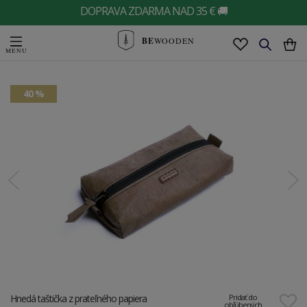
DOPRAVA ZDARMA NAD 35 € 🚚
BE
WOODEN
40 %
Hnedá taštička z prateľného papiera
Pridať do
obľúbených