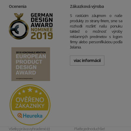
Ocenenia
Zákazková výroba
S rastúcim záujmom o naše
produkty zo strany firiem, sme sa
rozhodli rozšíriť našu ponuku
taktiež o možnosť výroby
reklamných predmetov s logom
firmy alebo personifikáciou podľa
želania.
viac informácií
Všetky práva vyhradené (c)
Plaťte jednoduchšie!