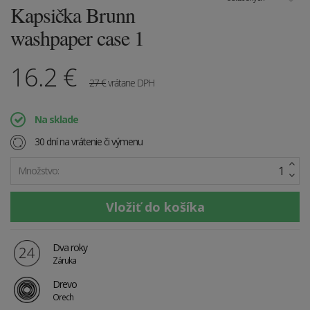
Kapsička Brunn
washpaper case 1
16.2
€
27
€
vrátane DPH
Na sklade
30 dní na vrátenie či výmenu
Množstvo:
Dva roky
Záruka
Drevo
Orech