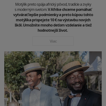
Motýlik preto spája africký pôvod, tradície a zvyky
s moderným svetom.
V Afrike chceme pomáhať
vytvárať lepšie podmienky a preto kúpou tohto
motýlika prispejete 10
€
na výstavbu nových
škôl. Umožníte mnoho deťom vzdelanie a tiež
hodnotnejší život.
Viac