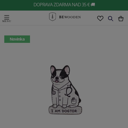
DOPRAVA ZDARMA NAD 35 € 🚚
BE
WOODEN
Novinka