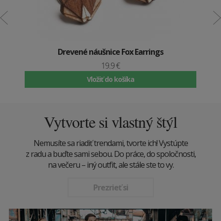
Drevené náušnice Fox Earrings
19.9 €
Vložiť do košíka
Vytvorte si vlastný štýl
Nemusíte sa riadiť trendami, tvorte ich! Vystúpte
z radu a buďte sami sebou. Do práce, do spoločnosti,
na večeru – iný outfit, ale stále ste to vy.
Prezrieť si