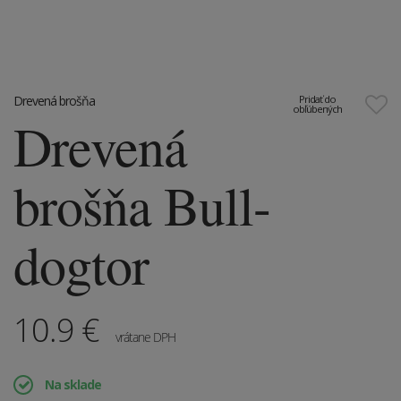
Drevená brošňa
Pridať do
obľúbených
Drevená
brošňa Bull-
dogtor
10.9
€
vrátane DPH
Na sklade