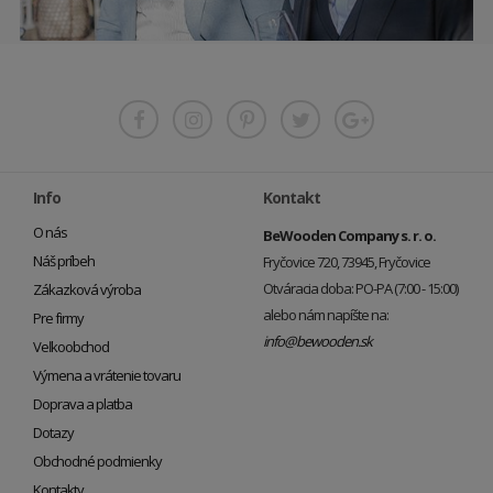
Info
Kontakt
O nás
BeWooden Company s. r. o.
Náš príbeh
Fryčovice 720, 73945, Fryčovice
Otváracia doba: PO-PA (7:00 - 15:00)
Zákazková výroba
alebo nám napíšte na:
Pre firmy
info@bewooden.sk
Veľkoobchod
Výmena a vrátenie tovaru
Doprava a platba
Dotazy
Obchodné podmienky
Kontakty