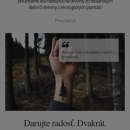
používame iba nadbytočné dreviny zo stolárskych
dielní či dreviny z ekologických plantáží.
Prezrieť si
Krásu prírody uchovávame v našich
produktoch.
Darujte radosť. Dvakrát.