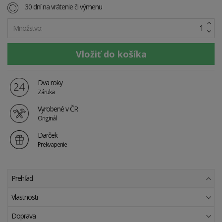
30 dní na vrátenie či výmenu
Množstvo:
Dva roky
Záruka
Vyrobené v ČR
Originál
Darček
Prekvapenie
Prehľad
Vlastnosti
Doprava