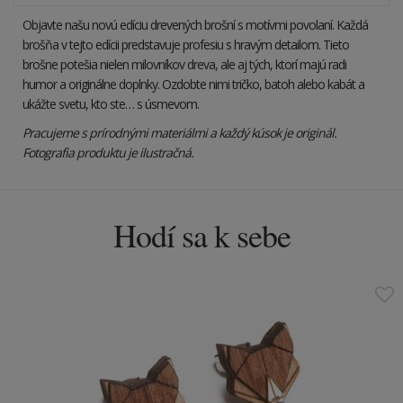
Objavte našu novú edíciu drevených brošní s motívmi povolaní. Každá
brošňa v tejto edícii predstavuje profesiu s hravým detailom. Tieto
brošne potešia nielen milovníkov dreva, ale aj tých, ktorí majú radi
humor a originálne doplnky. Ozdobte nimi tričko, batoh alebo kabát a
ukážte svetu, kto ste… s úsmevom.
Pracujeme s prírodnými materiálmi a každý kúsok je originál.
Fotografia produktu je ilustračná.
Hodí sa k sebe