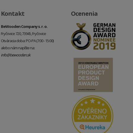
Kontakt
Ocenenia
BeWooden Company s. r. o.
Fryčovice 720, 73945, Fryčovice
Otváracia doba: PO-PA (7:00 - 15:00)
alebo nám napíšte na:
info@bewooden.sk