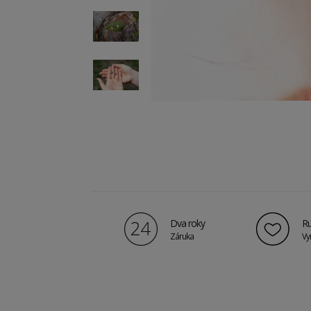
Dva roky
Ru
Záruka
Vy