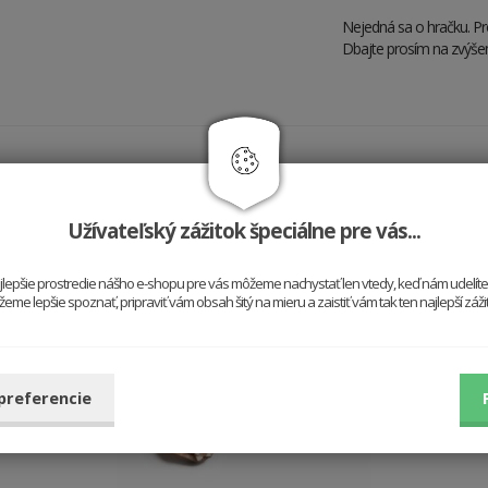
Nejedná sa o hračku. Pro
Dbajte prosím na zvýše
Hodí sa k sebe
Užívateľský zážitok špeciálne pre vás...
najlepšie prostredie nášho e-shopu pre vás môžeme nachystať len vtedy, keď nám udelít
me lepšie spoznať, pripraviť vám obsah šitý na mieru a zaistiť vám tak ten najlepší záž
 preferencie