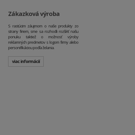
Zákazková výroba
S rastúcim záujmom o naše produkty zo
strany firiem, sme sa rozhodli rozšíriť našu
ponuku taktiež o možnosť výroby
reklamných predmetov s logom firmy alebo
personifikáciou podľa želania.
viac informácií