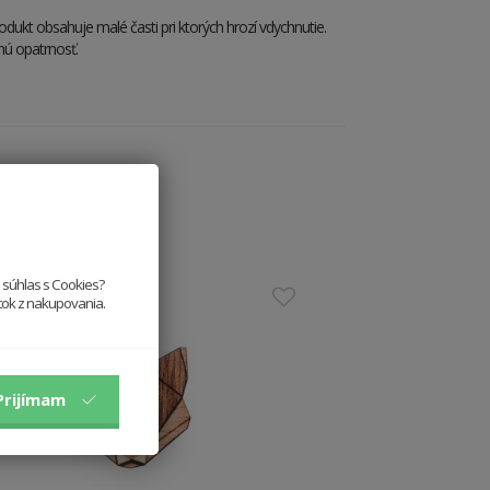
dukt obsahuje malé časti pri ktorých hrozí vdychnutie.
nú opatrnosť.
e súhlas s Cookies?
itok z nakupovania.
Prijímam