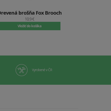
Drevená brošňa Fox Brooch
10.9 €
Vložiť do košíka
Vyrobené v ČR