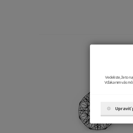
Vedeli ste, že to 
Vďaka nim vás môže
Upraviť