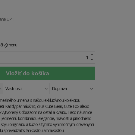
tane DPH
e či výmenu
Vlastnosti
Doprava
emeslného umenia s našou exkluzívnou kolekciou
ti. Každý pár náušnic, či už Cute Bear, Cute Fox alebo
o vytvorený s dôrazom na detail a kvalitu. Tieto náušnice
u jedinečnú kombináciu elegancie, hravosti a prírodného
štýlu originalitu a kúzlo s týmito výnimočnými drevenými
dú sprevádzať s ľahkosťou a hravosťou.