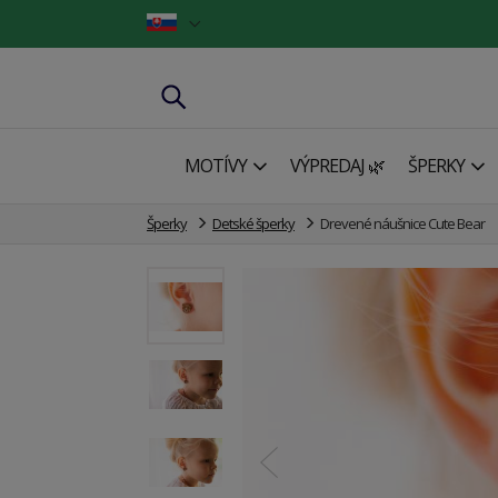
MOTÍVY
VÝPREDAJ 🌿
ŠPERKY
Šperky
Detské šperky
Drevené náušnice Cute Bear