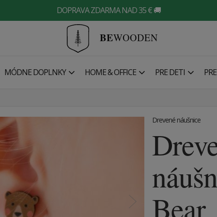
DOPRAVA ZDARMA NAD 35 € 🚚
BE
WOODEN
MÓDNE DOPLNKY
HOME & OFFICE
PRE DETI
PRE
Drevené náušnice
Drev
náušn
Bear