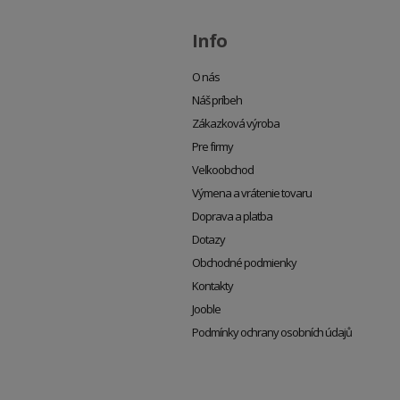
Info
O nás
Náš príbeh
Zákazková výroba
Pre firmy
Veľkoobchod
Výmena a vrátenie tovaru
Doprava a platba
Dotazy
Obchodné podmienky
Kontakty
Jooble
Podmínky ochrany osobních údajů