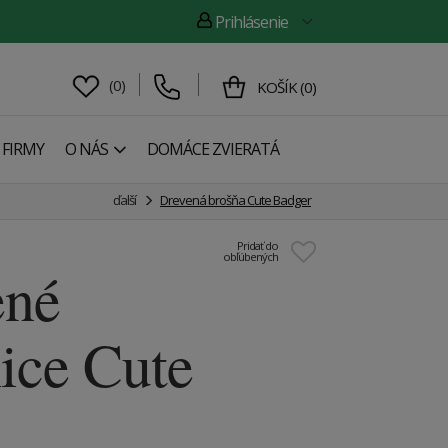
Prihlásenie
(
0
)
KOŠÍK
(
0
)
 FIRMY
O NÁS
DOMÁCE ZVIERATÁ
ďalší
Drevená brošňa Cute Badger
Pridať do
obľúbených
ené
ice Cute