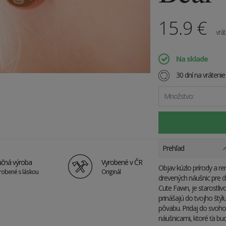
15.9
€
vrá
Na sklade
30 dní na vráteni
Množstvo:
Prehľad
čná výroba
Vyrobené v ČR
Objav kúzlo prírody a r
robené s láskou
Originál
drevených náušnic pre de
Cute Fawn, je starostliv
prinášajú do tvojho štýl
pôvabu. Pridaj do svoho 
náušnicami, ktoré ťa bu