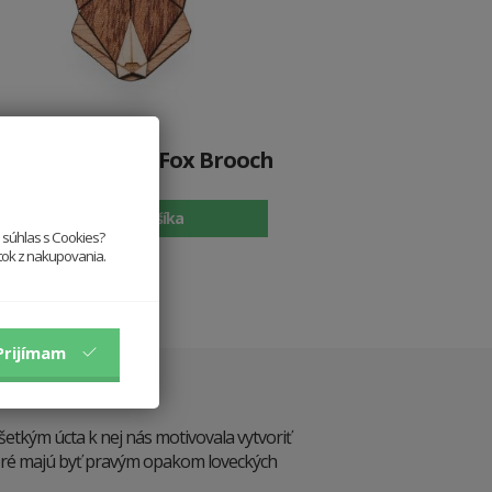
Drevená brošňa Fox Brooch
10.9 €
Vložiť do košíka
e súhlas s Cookies?
itok z nakupovania.
Prijímam
šetkým úcta k nej nás motivovala vytvoriť
oré majú byť pravým opakom loveckých