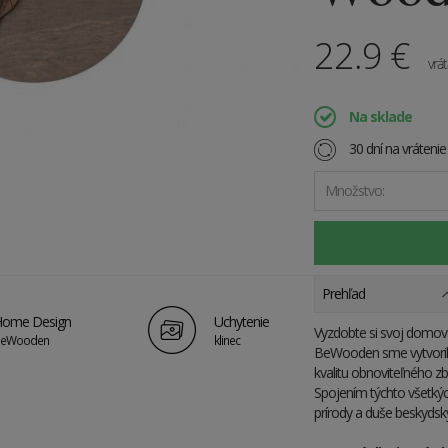
22.9
€
vrá
Na sklade
30 dní na vráteni
Množstvo:
Prehľad
ome Design
Uchytenie
Vyzdobte si svoj domov 
eWooden
klinec
BeWooden sme vytvorili 
kvalitu obnoviteľného zb
Spojením týchto všetký
prírody a duše beskydsk