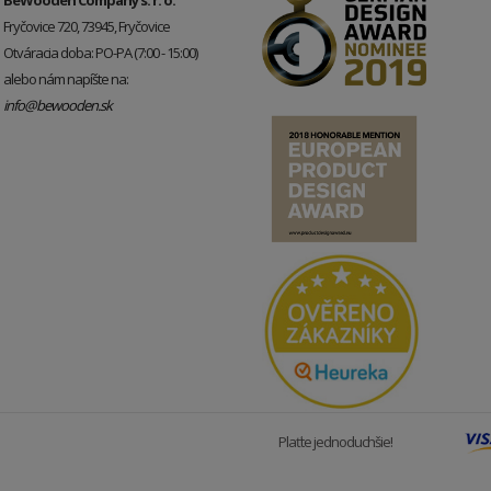
Fryčovice 720, 73945, Fryčovice
Otváracia doba: PO-PA (7:00 - 15:00)
alebo nám napíšte na:
info@bewooden.sk
Plaťte jednoduchšie!