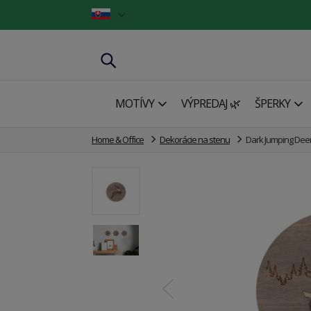
MOTÍVY
VÝPREDAJ 🌿
ŠPERKY
Home & Office
Dekorácie na stenu
Dark Jumping De