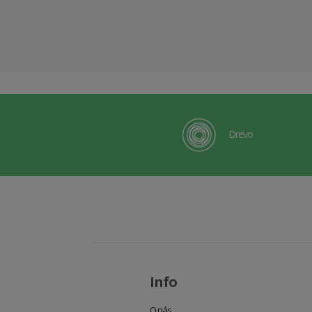
Drevo
Info
O nás