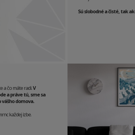
Sú slobodné a čisté, tak ak
e a čo máte radi.
V
de a práve tú, sme sa
 do vášho domova.
mrnc každej izbe.