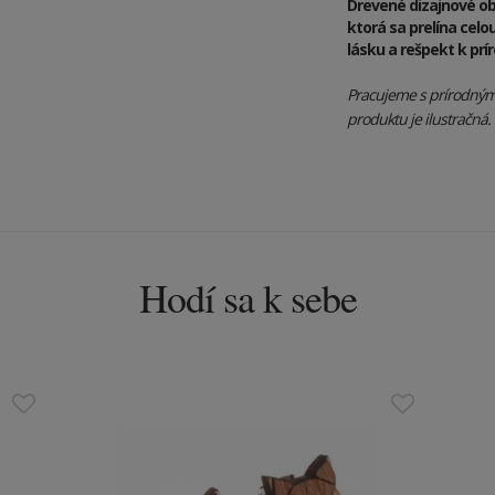
Drevené dizajnové ob
ktorá sa prelína cel
lásku a rešpekt k prí
Pracujeme s prírodnými 
produktu je ilustračná.
Hodí sa k sebe