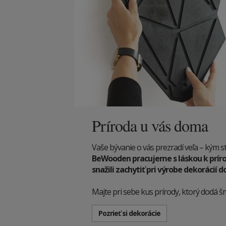
Príroda u vás doma
Vaše bývanie o vás prezradí veľa – kým st
BeWooden pracujeme s láskou k príro
snažili zachytiť pri výrobe dekorácií
Majte pri sebe kus prírody, ktorý dodá š
Pozrieť si dekorácie