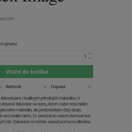
tane DPH
e či výmenu
Vlastnosti
Doprava
dekoráciami z kvalitných prírodných materiálov. V
drevené dekorácie na stenu, ktoré v sebe nesú nielen
ytkového materiálu, ale predovšetkým čistý dizajn.
ch vecí vzniklo niečo, čo zanechá vo vašom domove kus
ých hôr. Dekorácie si môžete zavesiť pomocou klinčeka.