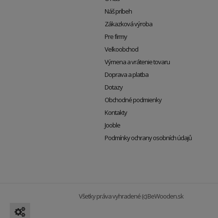
Náš príbeh
Zákazková výroba
Pre firmy
Veľkoobchod
Výmena a vrátenie tovaru
Doprava a platba
Dotazy
Obchodné podmienky
Kontakty
Jooble
Podmínky ochrany osobních údajů
Všetky práva vyhradené (c) BeWooden.sk