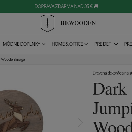
DOPRAVA ZDARMA NAD 35 € 🚚
BE
WOODEN
MÓDNE DOPLNKY
HOME & OFFICE
PRE DETI
PRE
er Wooden Image
Drevená dekorácia na s
Dark
Jump
Wood