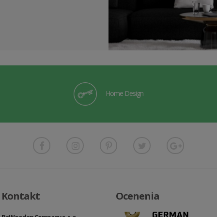
Home Design
Kontakt
Ocenenia
BeWooden Company s. r. o.