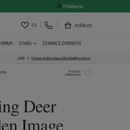
Prihlásenie
(
0
)
KOŠÍK
(
0
)
 FIRMY
O NÁS
DOMÁCE ZVIERATÁ
ďalší
Drevená dekorácia Líška Malého princa
tenu
Pridať do
obľúbených
ing Deer
en Image