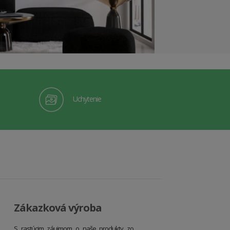
Uchytenie
Zákazková výroba
S rastúcim záujmom o naše produkty zo