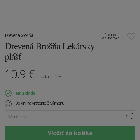
Drevená brošňa
Pridať do
obľúbených
Drevená Brošňa Lekársky
plášť
10.9
€
vrátane DPH
Na sklade
30 dní na vrátenie či výmenu
Množstvo: