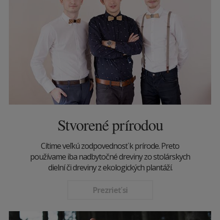
Stvorené prírodou
Cítime veľkú zodpovednosť k prírode. Preto
používame iba nadbytočné dreviny zo stolárskych
dielní či dreviny z ekologických plantáží.
Prezrieť si