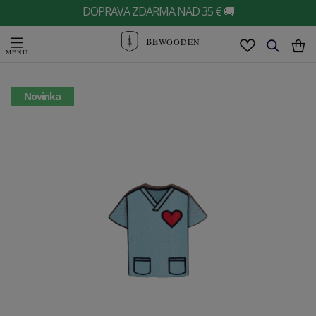
DOPRAVA ZDARMA NAD 35 € 🚚
BE
WOODEN
Novinka