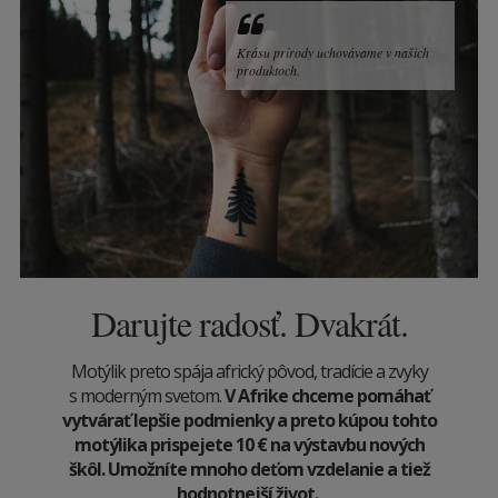
Krásu prírody uchovávame v našich
produktoch.
Darujte radosť. Dvakrát.
Motýlik preto spája africký pôvod, tradície a zvyky
s moderným svetom.
V Afrike chceme pomáhať
vytvárať lepšie podmienky a preto kúpou tohto
motýlika prispejete 10
€
na výstavbu nových
škôl. Umožníte mnoho deťom vzdelanie a tiež
hodnotnejší život.