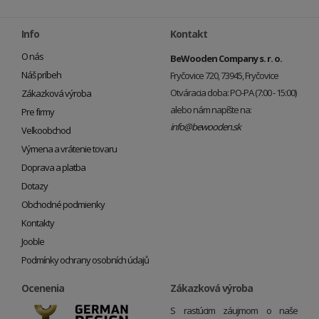
Info
Kontakt
O nás
BeWooden Company s. r. o.
Náš príbeh
Fryčovice 720, 73945, Fryčovice
Otváracia doba: PO-PA (7:00 - 15:00)
Zákazková výroba
alebo nám napíšte na:
Pre firmy
info@bewooden.sk
Veľkoobchod
Výmena a vrátenie tovaru
Doprava a platba
Dotazy
Obchodné podmienky
Kontakty
Jooble
Podmínky ochrany osobních údajů
Ocenenia
Zákazková výroba
S rastúcim záujmom o naše