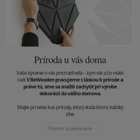
Príroda u vás doma
Vaše bývanie o vás prezradí veľa – kým ste a čo máte
radi.
V BeWooden pracujeme s láskou k prírode a
práve tú, sme sa snažili zachytiť pri výrobe
dekorácií do vášho domova.
Majte pri sebe kus prírody, ktorý dodá šmrnc každej
izbe.
Pozrieť si dekorácie