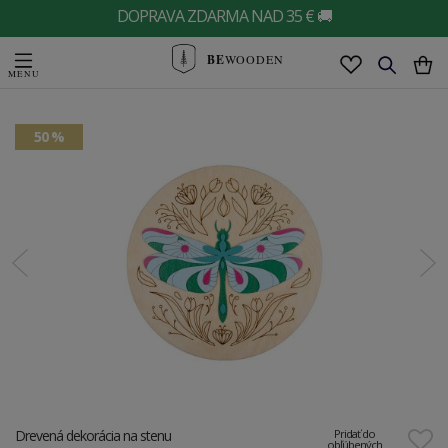
DOPRAVA ZDARMA NAD 35 € 🚚
BE
WOODEN
50 %
Drevená dekorácia na stenu
Pridať do
obľúbených