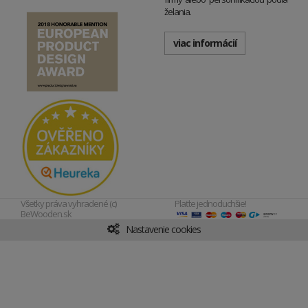
želania.
viac informácií
Všetky práva vyhradené (c)
Plaťte jednoduchšie!
BeWooden.sk
Nastavenie cookies