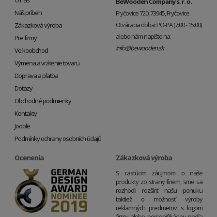
BeWooden Company s. r. o.
Náš príbeh
Fryčovice 720, 73945, Fryčovice
Otváracia doba: PO-PA (7:00 - 15:00)
Zákazková výroba
alebo nám napíšte na:
Pre firmy
info@bewooden.sk
Veľkoobchod
Výmena a vrátenie tovaru
Doprava a platba
Dotazy
Obchodné podmienky
Kontakty
Jooble
Podmínky ochrany osobních údajů
Ocenenia
Zákazková výroba
S rastúcim záujmom o naše
produkty zo strany firiem, sme sa
rozhodli rozšíriť našu ponuku
taktiež o možnosť výroby
reklamných predmetov s logom
firmy alebo personifikáciou podľa