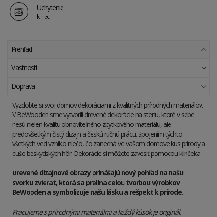
Uchytenie
klinec
Prehľad
Vlastnosti
Doprava
Vyzdobte si svoj domov dekoráciami z kvalitných prírodných materiálov.
V BeWooden sme vytvorili drevené dekorácie na stenu, ktoré v sebe
nesú nielen kvalitu obnoviteľného zbytkového materiálu, ale
predovšetkým čistý dizajn a českú ručnú prácu. Spojením týchto
všetkých vecí vzniklo niečo, čo zanechá vo vašom domove kus prírody a
duše beskydských hôr. Dekorácie si môžete zavesiť pomocou klinčeka.
Drevené dizajnové obrazy prinášajú nový pohľad na našu
svorku zvierat, ktorá sa prelína celou tvorbou výrobkov
BeWooden a symbolizuje našu lásku a rešpekt k prírode.
Pracujeme s prírodnými materiálmi a každý kúsok je originál.