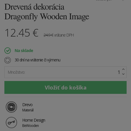
Drevená dekorácia
Dragonfly Wooden Image
12.45
€
24.9
€
vrátane DPH
Na sklade
30 dní na vrátenie či výmenu
Množstvo:
Drevo
Materiál
Home Design
BeWooden