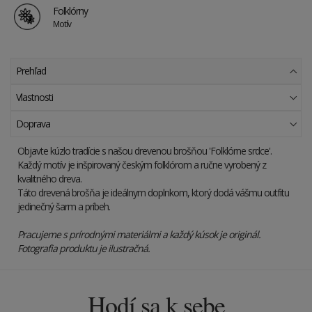
Folklórny
Motív
Prehľad
Vlastnosti
Doprava
Objavte kúzlo tradície s našou drevenou brošňou 'Folklórne srdce'.
Každý motív je inšpirovaný českým folklórom a ručne vyrobený z
kvalitného dreva.
Táto drevená brošňa je ideálnym doplnkom, ktorý dodá vášmu outfitu
jedinečný šarm a príbeh.
Pracujeme s prírodnými materiálmi a každý kúsok je originál.
Fotografia produktu je ilustračná.
Hodí sa k sebe