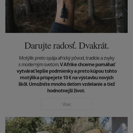
Darujte radosť. Dvakrát.
Motýlik preto spája africký pôvod, tradície a zvyky
s moderným svetom.
V Afrike chceme pomáhať
vytvárať lepšie podmienky a preto kúpou tohto
motýlika prispejete 10
€
na výstavbu nových
škôl. Umožníte mnoho deťom vzdelanie a tiež
hodnotnejší život.
Viac