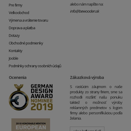
alebo nám napíšte na:
Pre firmy
info@bewooden.sk
Veľkoobchod
Výmena a vrátenie tovaru
Doprava a platba
Dotazy
Obchodné podmienky
Kontakty
Jooble
Podmínky ochrany osobních údajů
Ocenenia
Zákazková výroba
S rastúcim záujmom o naše
produkty zo strany firiem, sme sa
rozhodli rozšíriť našu ponuku
taktiež o možnosť výroby
reklamných predmetov s logom
firmy alebo personifikáciou podľa
želania.