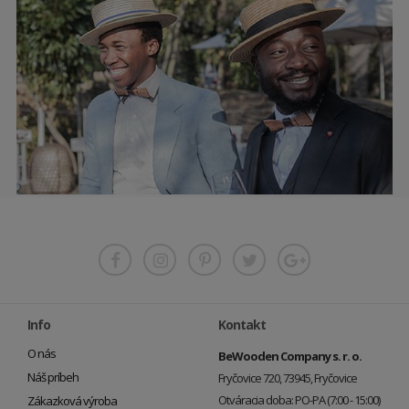
Info
Kontakt
O nás
BeWooden Company s. r. o.
Náš príbeh
Fryčovice 720, 73945, Fryčovice
Otváracia doba: PO-PA (7:00 - 15:00)
Zákazková výroba