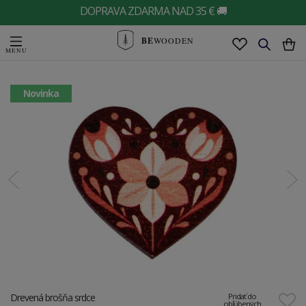
DOPRAVA ZDARMA NAD 35 € 🚚
BE
WOODEN
Novinka
Drevená brošňa srdce
Pridať do
obľúbených