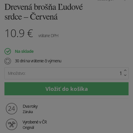
Drevená brošňa Ľudové
srdce – Červená
10.9
€
vrátane DPH
Na sklade
30 dní na vrátenie či výmenu
Množstvo:
Dva roky
Záruka
Vyrobené v ČR
Originál