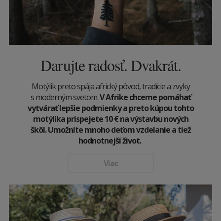
Darujte radosť. Dvakrát.
Motýlik preto spája africký pôvod, tradície a zvyky
s moderným svetom.
V Afrike chceme pomáhať
vytvárať lepšie podmienky a preto kúpou tohto
motýlika prispejete 10
€
na výstavbu nových
škôl. Umožníte mnoho deťom vzdelanie a tiež
hodnotnejší život.
Viac