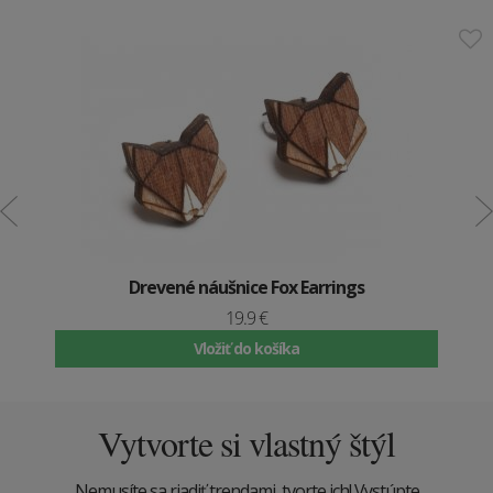
Drevené náušnice Fox Earrings
19.9 €
Vložiť do košíka
Vytvorte si vlastný štýl
Nemusíte sa riadiť trendami, tvorte ich! Vystúpte