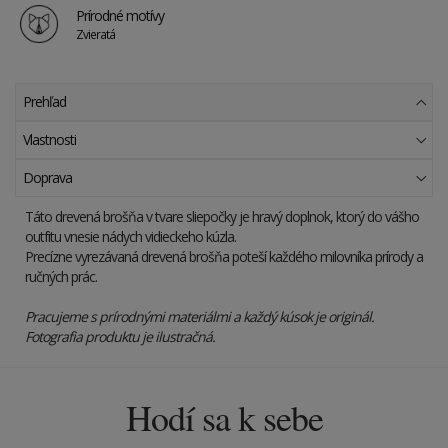
Prírodné motívy
Zvieratá
Prehľad
Vlastnosti
Doprava
Táto drevená brošňa v tvare sliepočky je hravý doplnok, ktorý do vášho
outfitu vnesie nádych vidieckeho kúzla.
Precízne vyrezávaná drevená brošňa poteší každého milovníka prírody a
ručných prác.
Pracujeme s prírodnými materiálmi a každý kúsok je originál.
Fotografia produktu je ilustračná.
Hodí sa k sebe