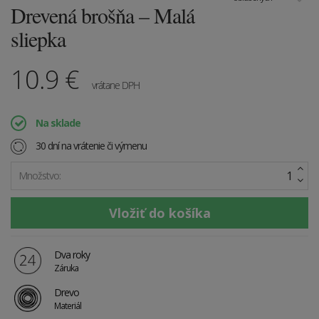
Drevená brošňa – Malá
sliepka
10.9
€
vrátane DPH
Na sklade
30 dní na vrátenie či výmenu
Množstvo:
Dva roky
Záruka
Drevo
Materiál