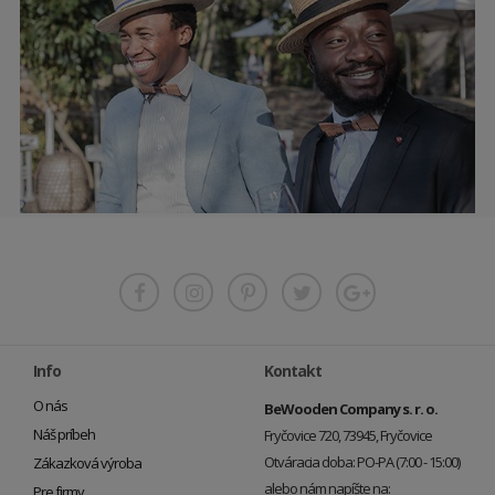
Info
Kontakt
O nás
BeWooden Company s. r. o.
Náš príbeh
Fryčovice 720, 73945, Fryčovice
Otváracia doba: PO-PA (7:00 - 15:00)
Zákazková výroba
alebo nám napíšte na:
Pre firmy