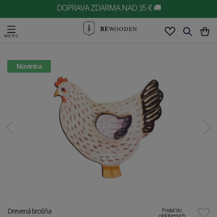
DOPRAVA ZDARMA NAD 35 € 🚚
BE
WOODEN
Novinka
Drevená brošňa
Pridať do
obľúbených