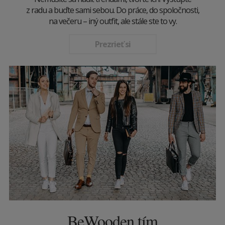
z radu a buďte sami sebou. Do práce, do spoločnosti,
na večeru – iný outfit, ale stále ste to vy.
Prezrieť si
BeWooden tím