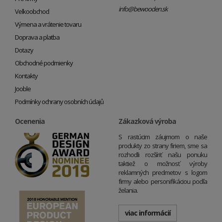
info@bewooden.sk
Veľkoobchod
Výmena a vrátenie tovaru
Doprava a platba
Dotazy
Obchodné podmienky
Kontakty
Jooble
Podmínky ochrany osobních údajů
Ocenenia
Zákazková výroba
S rastúcim záujmom o naše
produkty zo strany firiem, sme sa
rozhodli rozšíriť našu ponuku
taktiež o možnosť výroby
reklamných predmetov s logom
firmy alebo personifikáciou podľa
želania.
viac informácií