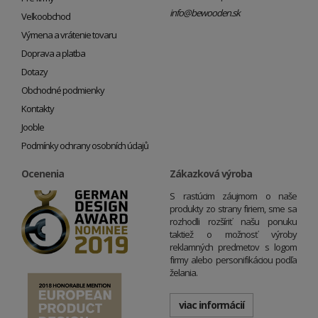
info@bewooden.sk
Veľkoobchod
Výmena a vrátenie tovaru
Doprava a platba
Dotazy
Obchodné podmienky
Kontakty
Jooble
Podmínky ochrany osobních údajů
Ocenenia
Zákazková výroba
S rastúcim záujmom o naše
produkty zo strany firiem, sme sa
rozhodli rozšíriť našu ponuku
taktiež o možnosť výroby
reklamných predmetov s logom
firmy alebo personifikáciou podľa
želania.
viac informácií