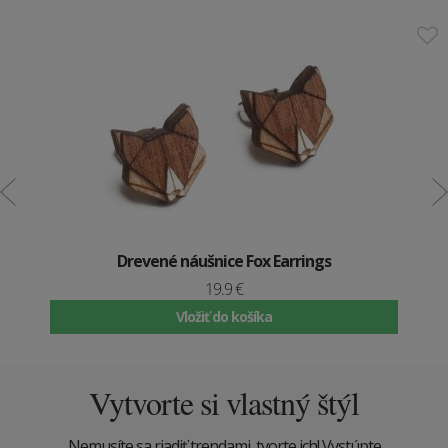
Drevené náušnice Fox Earrings
19.9 €
Vložiť do košíka
Vytvorte si vlastný štýl
Nemusíte sa riadiť trendami, tvorte ich! Vystúpte