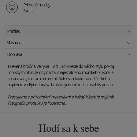
Prírodné motívy
Zvieratá
Prehľad
Vlastnosti
Doprava
Drevená brošňa Veľryba – od Epipi vnesie do vášho štýlu pokoj
morských hlbín. Jemný motív majestátneho morského tvora je
spracovaný s citom pre detail. Autorská ilustrácia od českého
papiernictva Epipi dodáva brošni výnimočnosť a osobitý pôvab.
Pracujeme s prírodnými materiálmi a každý kúsok je originál.
Fotografia produktu je ilustračná.
Hodí sa k sebe