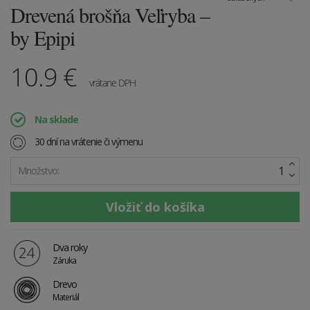
Drevená brošňa Veľryba –
by Epipi
10.9
€
vrátane DPH
Na sklade
30 dní na vrátenie či výmenu
Množstvo:
Dva roky
Záruka
Drevo
Materiál