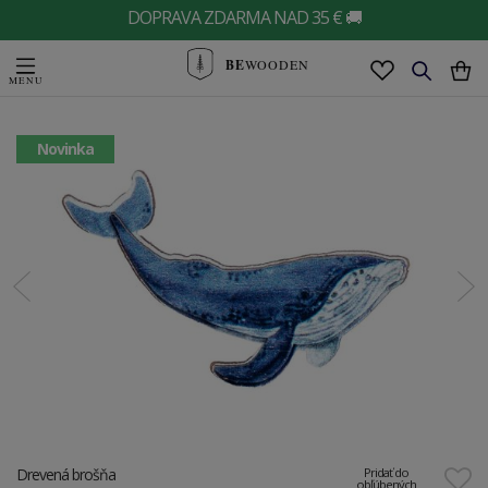
DOPRAVA ZDARMA NAD 35 € 🚚
BE
WOODEN
Novinka
Drevená brošňa
Pridať do
obľúbených