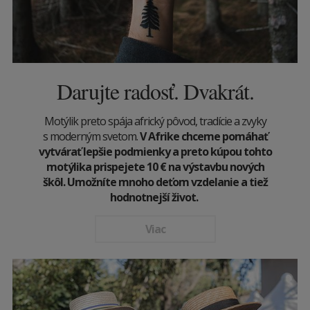
Darujte radosť. Dvakrát.
Motýlik preto spája africký pôvod, tradície a zvyky
s moderným svetom.
V Afrike chceme pomáhať
vytvárať lepšie podmienky a preto kúpou tohto
motýlika prispejete 10
€
na výstavbu nových
škôl. Umožníte mnoho deťom vzdelanie a tiež
hodnotnejší život.
Viac