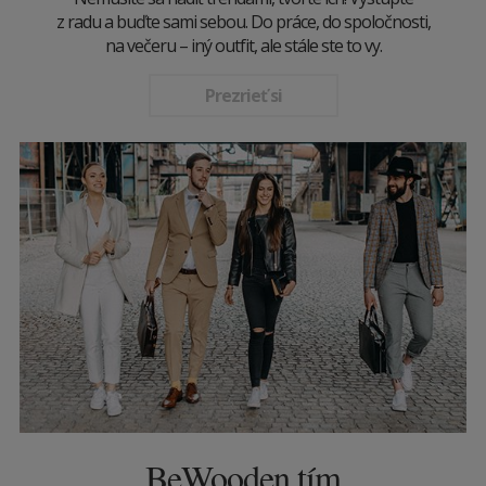
z radu a buďte sami sebou. Do práce, do spoločnosti,
na večeru – iný outfit, ale stále ste to vy.
Prezrieť si
BeWooden tím