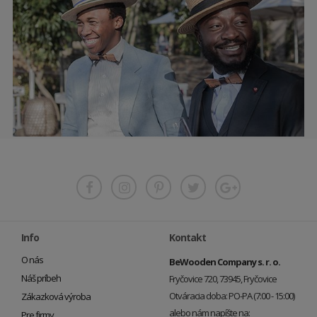
Info
Kontakt
O nás
BeWooden Company s. r. o.
Náš príbeh
Fryčovice 720, 73945, Fryčovice
Otváracia doba: PO-PA (7:00 - 15:00)
Zákazková výroba
alebo nám napíšte na:
Pre firmy