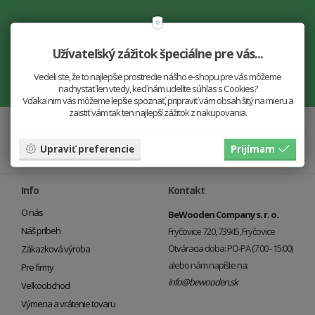
Nenechajte si ujsť novinky!
Užívateľský zážitok špeciálne pre vás...
Vedeli ste, že to najlepšie prostredie nášho e-shopu pre vás môžeme
nachystať len vtedy, keď nám udelíte súhlas s Cookies?
Vďaka nim vás môžeme lepšie spoznať, pripraviť vám obsah šitý na mieru a
zaistiť vám tak ten najlepší zážitok z nakupovania.
Upraviť preferencie
Prijímam
Info
Kontakt
O nás
BeWooden Company s. r. o.
Náš príbeh
Fryčovice 720, 73945, Fryčovice
Otváracia doba: PO-PA (7:00 - 15:00)
Zákazková výroba
alebo nám napíšte na:
Pre firmy
info@bewooden.sk
Veľkoobchod
Výmena a vrátenie tovaru