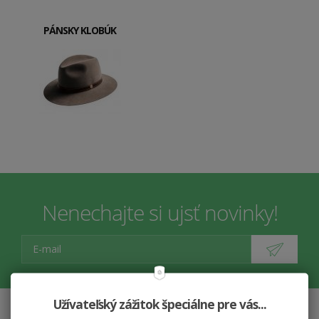
PÁNSKY KLOBÚK
Nenechajte si ujsť novinky!
Užívateľský zážitok špeciálne pre vás...