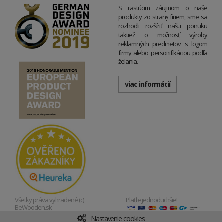
S rastúcim záujmom o naše
produkty zo strany firiem, sme sa
rozhodli rozšíriť našu ponuku
taktiež o možnosť výroby
reklamných predmetov s logom
firmy alebo personifikáciou podľa
želania.
viac informácií
Všetky práva vyhradené (c)
Plaťte jednoduchšie!
BeWooden.sk
Nastavenie cookies