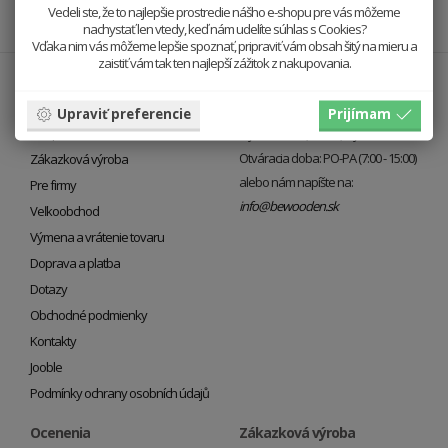
Vedeli ste, že to najlepšie prostredie nášho e-shopu pre vás môžeme
nachystať len vtedy, keď nám udelíte súhlas s Cookies?
Vďaka nim vás môžeme lepšie spoznať, pripraviť vám obsah šitý na mieru a
zaistiť vám tak ten najlepší zážitok z nakupovania.
Info
Kontakt
O nás
BeWooden Company s. r. o.
Upraviť preferencie
Prijímam
Náš príbeh
Fryčovice 720, 73945, Fryčovice
Otváracia doba: PO-PA (7:00 - 15:00)
Zákazková výroba
alebo nám napíšte na:
Pre firmy
info@bewooden.sk
Veľkoobchod
Výmena a vrátenie tovaru
Doprava a platba
Dotazy
Obchodné podmienky
Kontakty
Jooble
Podmínky ochrany osobních údajů
Ocenenia
Zákazková výroba