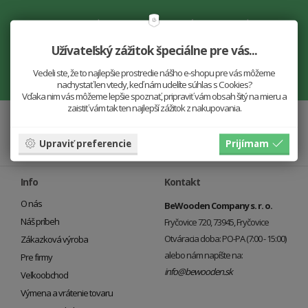
Nenechajte si ujsť novinky!
Užívateľský zážitok špeciálne pre vás...
Vedeli ste, že to najlepšie prostredie nášho e-shopu pre vás môžeme
nachystať len vtedy, keď nám udelíte súhlas s Cookies?
Vďaka nim vás môžeme lepšie spoznať, pripraviť vám obsah šitý na mieru a
zaistiť vám tak ten najlepší zážitok z nakupovania.
Upraviť preferencie
Prijímam
Info
Kontakt
O nás
BeWooden Company s. r. o.
Náš príbeh
Fryčovice 720, 73945, Fryčovice
Otváracia doba: PO-PA (7:00 - 15:00)
Zákazková výroba
alebo nám napíšte na:
Pre firmy
info@bewooden.sk
Veľkoobchod
Výmena a vrátenie tovaru