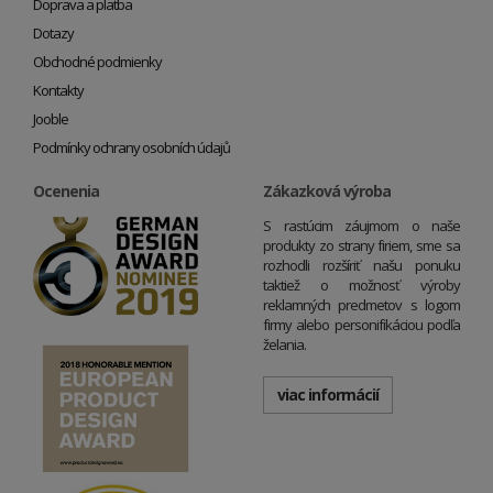
Doprava a platba
Dotazy
Obchodné podmienky
Kontakty
Jooble
Podmínky ochrany osobních údajů
Ocenenia
Zákazková výroba
S rastúcim záujmom o naše
produkty zo strany firiem, sme sa
rozhodli rozšíriť našu ponuku
taktiež o možnosť výroby
reklamných predmetov s logom
firmy alebo personifikáciou podľa
želania.
viac informácií