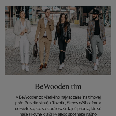
BeWooden tím
V BeWooden zo všetkého najviac záleží na tímovej
práci. Prezrite si našu filozofiu, členov nášho tímu a
dozviete sa, kto sa stará o vaše tajné priania, kto sú
naše šikovné krajčírky alebo spoznajte nášho