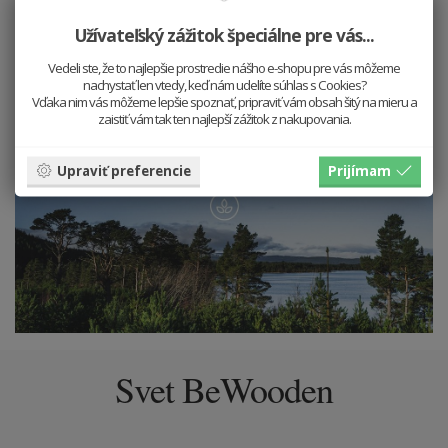
Užívateľský zážitok špeciálne pre vás...
Vedeli ste, že to najlepšie prostredie nášho e-shopu pre vás môžeme
nachystať len vtedy, keď nám udelíte súhlas s Cookies?
Vďaka nim vás môžeme lepšie spoznať, pripraviť vám obsah šitý na mieru a
zaistiť vám tak ten najlepší zážitok z nakupovania.
Upraviť preferencie
Prijímam
Svet BeWooden