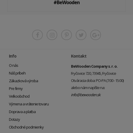
#BeWooden
Info
Kontakt
O nás
BeWooden Company s. r. o.
Náš príbeh
Fryčovice 720, 73945, Fryčovice
Otváracia doba: PO-PA (7:00 - 15:00)
Zákazková výroba
alebo nám napíšte na:
Pre firmy
info@bewooden.sk
Veľkoobchod
Výmena a vrátenie tovaru
Doprava a platba
Dotazy
Obchodné podmienky