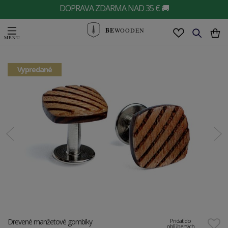
DOPRAVA ZDARMA NAD 35 € 🚚
BE
WOODEN
Vypredané
Drevené manžetové gombíky
Pridať do
obľúbených