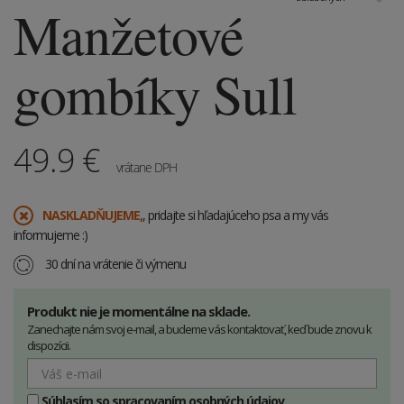
Manžetové
gombíky Sull
49.9
€
vrátane DPH
​NASKLADŇUJEME,
, pridajte si hľadajúceho psa a my vás
informujeme :)
30 dní na vrátenie či výmenu
Produkt nie je momentálne na sklade.
Zanechajte nám svoj e-mail, a budeme vás kontaktovať, keď bude znovu k
dispozícii.
Súhlasím so spracovaním osobných údajov