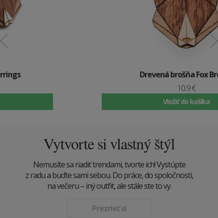
Drevená brošňa Fox Brooch
10.9 €
Vložiť do košíka
Vytvorte si vlastný štýl
Nemusíte sa riadiť trendami, tvorte ich! Vystúpte
z radu a buďte sami sebou. Do práce, do spoločnosti,
na večeru – iný outfit, ale stále ste to vy.
Prezrieť si