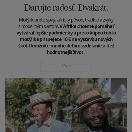
Darujte radosť. Dvakrát.
Motýlik preto spája africký pôvod, tradície a zvyky
s moderným svetom.
V Afrike chceme pomáhať
vytvárať lepšie podmienky a preto kúpou tohto
motýlika prispejete 10
€
na výstavbu nových
škôl. Umožníte mnoho deťom vzdelanie a tiež
hodnotnejší život.
Viac