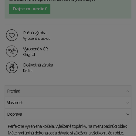
Dajte mi vedieť
Ručná výroba
Vyrobené s láskou
Vyrobené v ČR
Originál
Doživotná záruka
Kvalita
Prehľad
Vlastnosti
Doprava
Perfektne vyžehlená košeľa, vyleštené topánky, na mieru padnúci oblek.
Máte radi úplnú dokonalosť a dávate si záležať na všetkom, čo robíte.