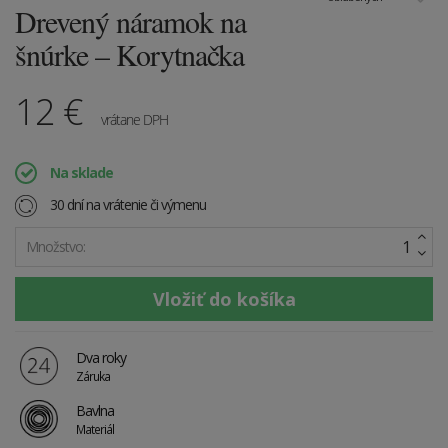
Drevený náramok na
šnúrke – Korytnačka
12
€
vrátane DPH
Na sklade
30 dní na vrátenie či výmenu
Množstvo:
Dva roky
Záruka
Bavlna
Materiál