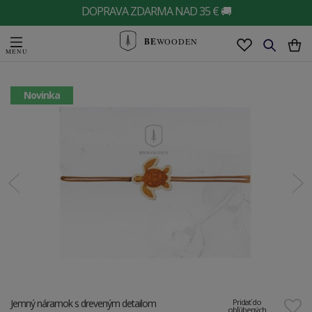
DOPRAVA ZDARMA NAD 35 € 🚚
BE
WOODEN
Novinka
Jemný náramok s dreveným detailom
Pridať do
obľúbených