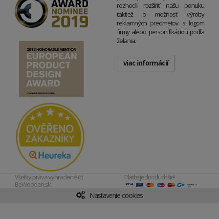
rozhodli rozšíriť našu ponuku
taktiež o možnosť výroby
reklamných predmetov s logom
firmy alebo personifikáciou podľa
želania.
viac informácií
Všetky práva vyhradené (c)
Plaťte jednoduchšie!
BeWooden.sk
Nastavenie cookies