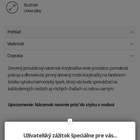
Rozmer
Univerzálny
Prehľad
Vlastnosti
Doprava
Drevený provázkový náramok Korytnačka nesie posolstvo pomalosti,
pokoja a dlhovekosti. Jemný drevený motív korytnačky na farebnom
šnúrku vytvára harmonický šperk, ktorý vás bude sprevádzať na
každodenných cestách aj v tichých chvíľach so sebou samým.
Upozornenie: Náramok nesmie prísť do styku s vodou!
Hodí sa k sebe
Užívateľský zážitok špeciálne pre vás...