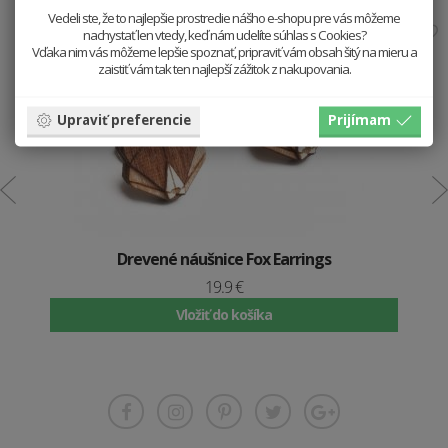
Vedeli ste, že to najlepšie prostredie nášho e-shopu pre vás môžeme
nachystať len vtedy, keď nám udelíte súhlas s Cookies?
Vďaka nim vás môžeme lepšie spoznať, pripraviť vám obsah šitý na mieru a
zaistiť vám tak ten najlepší zážitok z nakupovania.
Upraviť preferencie
Prijímam
Drevené náušnice Fox Earrings
19.9 €
Vložiť do košíka