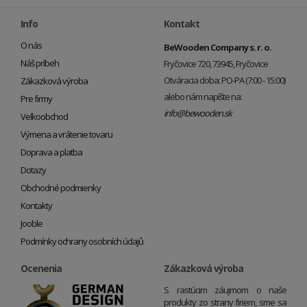
Info
Kontakt
O nás
BeWooden Company s. r. o.
Náš príbeh
Fryčovice 720, 73945, Fryčovice
Otváracia doba: PO-PA (7:00 - 15:00)
Zákazková výroba
alebo nám napíšte na:
Pre firmy
info@bewooden.sk
Veľkoobchod
Výmena a vrátenie tovaru
Doprava a platba
Dotazy
Obchodné podmienky
Kontakty
Jooble
Podmínky ochrany osobních údajů
Ocenenia
Zákazková výroba
S rastúcim záujmom o naše
produkty zo strany firiem, sme sa