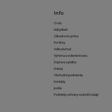
Info
O nás
Náš príbeh
Zákazková výroba
Pre firmy
Veľkoobchod
Výmena a vrátenie tovaru
Doprava a platba
Dotazy
Obchodné podmienky
Kontakty
Jooble
Podmínky ochrany osobních údajů