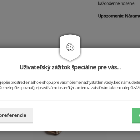
každodenné nosenie.
Upozornenie: Náramok
Hodí sa k sebe
Užívateľský zážitok špeciálne pre vás...
najlepšie prostredie nášho e-shopu pre vás môžeme nachystať len vtedy, keď nám udelít
me lepšie spoznať, pripraviť vám obsah šitý na mieru a zaistiť vám tak ten najlepší záž
 preferencie