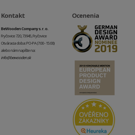
Kontakt
Ocenenia
BeWooden Company s. r. o.
Fryčovice 720, 73945, Fryčovice
Otváracia doba: PO-PA (7:00 - 15:00)
alebo nám napíšte na:
info@bewooden.sk