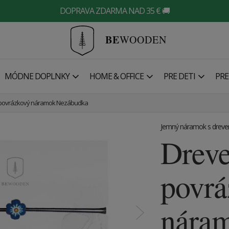
DOPRAVA ZDARMA NAD 35 € 🚚
BE
WOODEN
MÓDNE DOPLNKY
HOME & OFFICE
PRE DETI
PRE
povrázkový náramok Nezábudka
Jemný náramok s dreve
Drev
povrá
nára