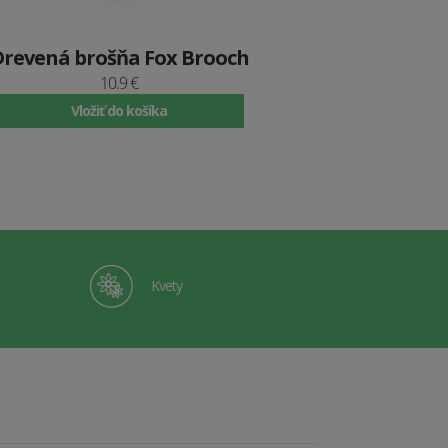
Drevená brošňa Fox Brooch
10.9 €
Vložiť do košíka
Kvety