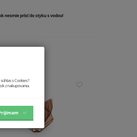
 nesmie prísť do styku s vodou!
e súhlas s Cookies?
itok z nakupovania.
Prijímam