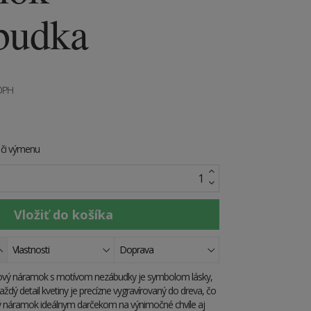
budka
 DPH
e či výmenu
Vlastnosti
Doprava
ový náramok s motívom nezábudky je symbolom lásky,
ždý detail kvetiny je precízne vygravírovaný do dreva, čo
ý náramok ideálnym darčekom na výnimočné chvíle aj