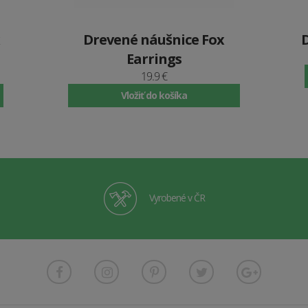
Drevené náušnice Fox
Earrings
19.9 €
Vložiť do košíka
Vyrobené v ČR