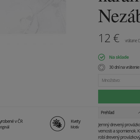
Nezá
12
€
vrátane
Na sklade
30 dní na vráteni
Množstvo:
Prehľad
yrobené v ČR
Kvety
Jemný drevený provázk
riginál
Motív
vernosti a spomienok. Ka
robí drevený provázkov