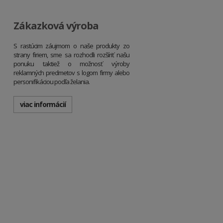
Zákazková výroba
S rastúcim záujmom o naše produkty zo
strany firiem, sme sa rozhodli rozšíriť našu
ponuku taktiež o možnosť výroby
reklamných predmetov s logom firmy alebo
personifikáciou podľa želania.
viac informácií