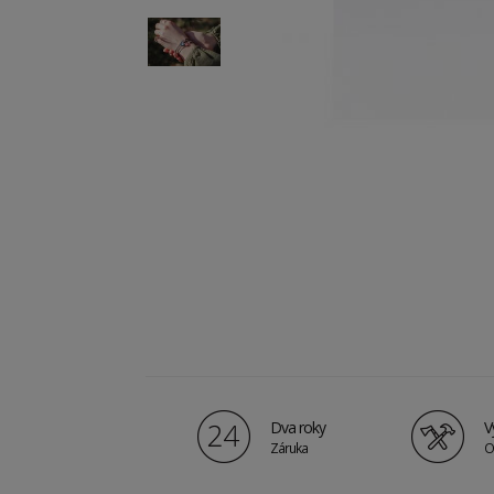
Dva roky
V
Záruka
O