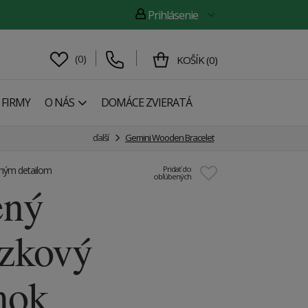
Prihlásenie
(
0
)
KOŠÍK
(
0
)
 FIRMY
O NÁS
DOMÁCE ZVIERATÁ
ďalší
Gemini Wooden Bracelet
ným detailom
Pridať do
obľúbených
ený
zkový
mok