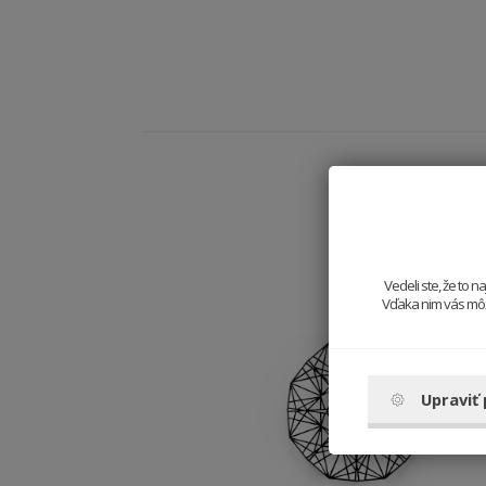
Vedeli ste, že to 
Vďaka nim vás môže
Upraviť