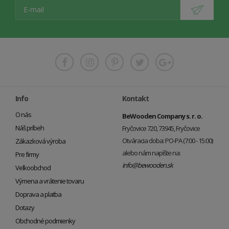
Info
Kontakt
O nás
BeWooden Company s. r. o.
Náš príbeh
Fryčovice 720, 73945, Fryčovice
Otváracia doba: PO-PA (7:00 - 15:00)
Zákazková výroba
alebo nám napíšte na:
Pre firmy
info@bewooden.sk
Veľkoobchod
Výmena a vrátenie tovaru
Doprava a platba
Dotazy
Obchodné podmienky