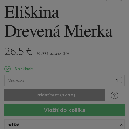
Eliškina
Drevená Mierka
26.5
€
52.99
€
vrátane DPH
Na sklade
Množstvo:
Prehľad