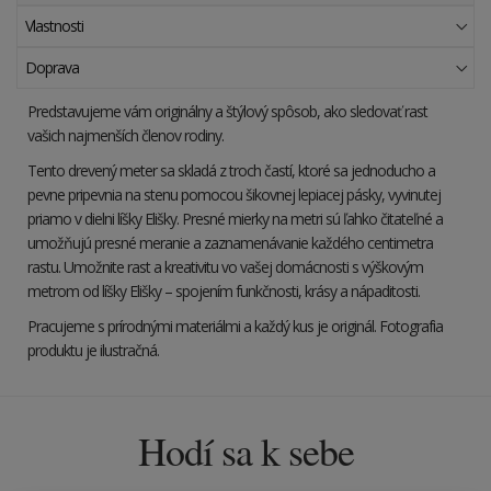
Vlastnosti
Doprava
Predstavujeme vám originálny a štýlový spôsob, ako sledovať rast
vašich najmenších členov rodiny.
Tento drevený meter sa skladá z troch častí, ktoré sa jednoducho a
pevne pripevnia na stenu pomocou šikovnej lepiacej pásky, vyvinutej
priamo v dielni líšky Elišky. Presné mierky na metri sú ľahko čitateľné a
umožňujú presné meranie a zaznamenávanie každého centimetra
rastu. Umožnite rast a kreativitu vo vašej domácnosti s výškovým
metrom od líšky Elišky – spojením funkčnosti, krásy a nápaditosti.
Pracujeme s prírodnými materiálmi a každý kus je originál. Fotografia
produktu je ilustračná.
Hodí sa k sebe