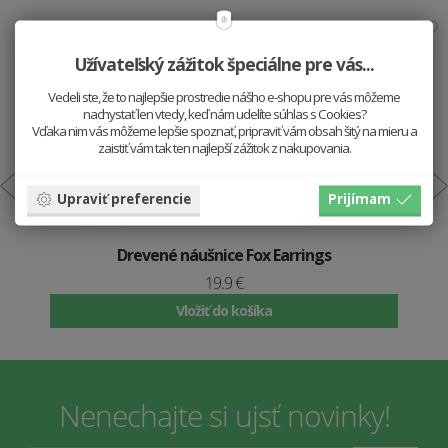
Užívateľský zážitok špeciálne pre vás...
Vedeli ste, že to najlepšie prostredie nášho e-shopu pre vás môžeme
nachystať len vtedy, keď nám udelíte súhlas s Cookies?
Vďaka nim vás môžeme lepšie spoznať, pripraviť vám obsah šitý na mieru a
zaistiť vám tak ten najlepší zážitok z nakupovania.
Upraviť preferencie
Prijímam
Drevené náušnice Fox Earrings
19.9 €
Vložiť do košíka
Nenechajte si ujsť novinky!