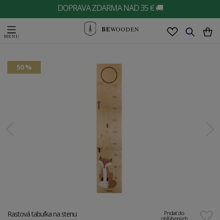
DOPRAVA ZDARMA NAD 35 € 🚚
BE
WOODEN
50 %
Rastová tabuľka na stenu
Pridať do
obľúbených