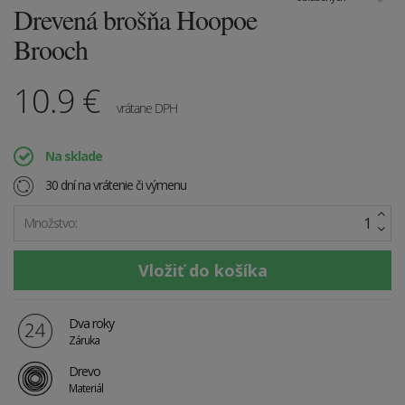
Drevená brošňa Hoopoe
Brooch
10.9
€
vrátane DPH
Na sklade
30 dní na vrátenie či výmenu
Množstvo:
Dva roky
Záruka
Drevo
Materiál