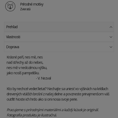
Prírodné motívy
Zvieratá
Prehľad
Vlastnosti
Doprava
Krásné peří, nes mě, nes
nad střechy až do nebes,
nes mě v nedozírnou výšku,
jako nosíš pampelišku.
- V. Nezval
Kto by nechcel vedieť lietať? Nechajte sa uniesť vo výšinách na krídlach
drevených vtáčích brošní z našej dielne a povzneste prinajmenšom váš
outfit! Noste ich hrdo ako si oni nosia svoje perie.
Pracujeme s prírodnými materiálmi a každý kúsok je originál.
Fotografia produktu je ilustračná.