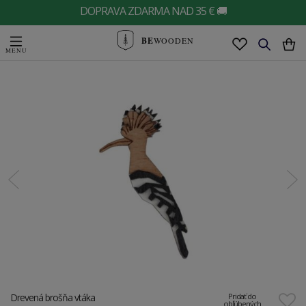
DOPRAVA ZDARMA NAD 35 € 🚚
BE
WOODEN
Drevená brošňa vtáka
Pridať do
obľúbených