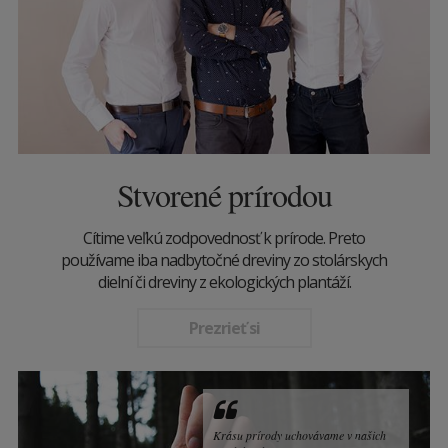
Stvorené prírodou
Cítime veľkú zodpovednosť k prírode. Preto
používame iba nadbytočné dreviny zo stolárskych
dielní či dreviny z ekologických plantáží.
Prezrieť si
Krásu prírody uchovávame v našich