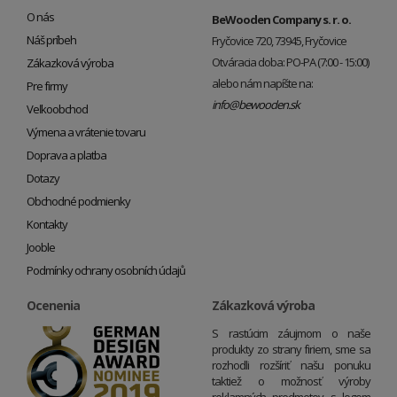
O nás
BeWooden Company s. r. o.
Náš príbeh
Fryčovice 720, 73945, Fryčovice
Otváracia doba: PO-PA (7:00 - 15:00)
Zákazková výroba
alebo nám napíšte na:
Pre firmy
info@bewooden.sk
Veľkoobchod
Výmena a vrátenie tovaru
Doprava a platba
Dotazy
Obchodné podmienky
Kontakty
Jooble
Podmínky ochrany osobních údajů
Ocenenia
Zákazková výroba
S rastúcim záujmom o naše
produkty zo strany firiem, sme sa
rozhodli rozšíriť našu ponuku
taktiež o možnosť výroby