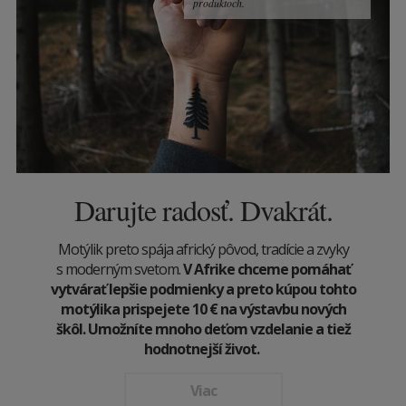
produktoch.
Darujte radosť. Dvakrát.
Motýlik preto spája africký pôvod, tradície a zvyky
s moderným svetom.
V Afrike chceme pomáhať
vytvárať lepšie podmienky a preto kúpou tohto
motýlika prispejete 10
€
na výstavbu nových
škôl. Umožníte mnoho deťom vzdelanie a tiež
hodnotnejší život.
Viac