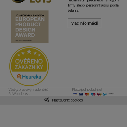
reklamných predmetov s logom
firmy alebo personifikáciou podľa
želania.
viac informácií
Všetky práva vyhradené (c)
Plaťte jednoduchšie!
BeWooden.sk
Nastavenie cookies