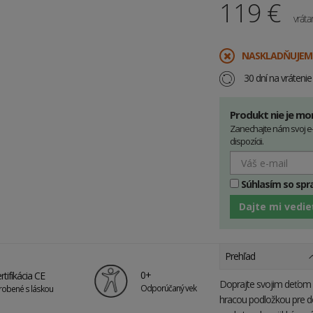
119
€
vrát
​NASKLADŇUJEM
30 dní na vráteni
Produkt nie je mo
Zanechajte nám svoj e
dispozícii.
Súhlasím so sp
Dajte mi vedie
Prehľad
0+
rtifikácia CE
Doprajte svojim deťom 
Odporúčaný vek
robené s láskou
hracou podložkou pre de