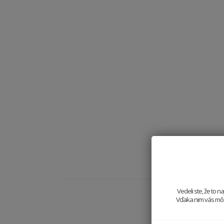
Vedeli ste, že to 
Vďaka nim vás môže