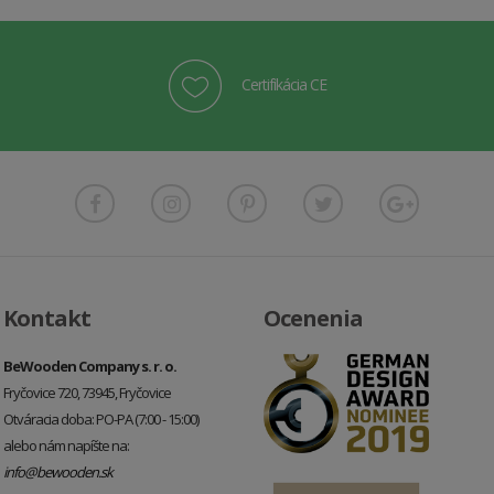
Certifikácia CE
Kontakt
Ocenenia
BeWooden Company s. r. o.
Fryčovice 720, 73945, Fryčovice
Otváracia doba: PO-PA (7:00 - 15:00)
alebo nám napíšte na:
info@bewooden.sk