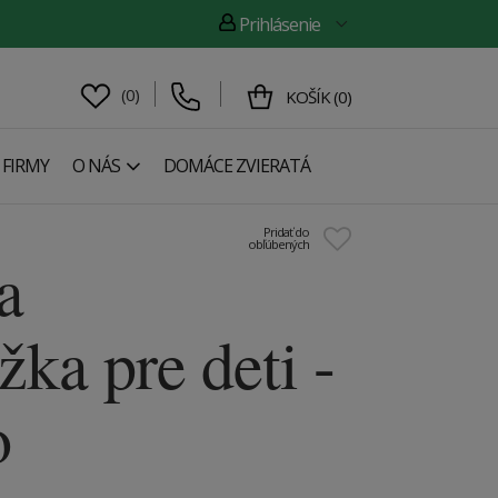
Prihlásenie
(
0
)
KOŠÍK
(
0
)
 FIRMY
O NÁS
DOMÁCE ZVIERATÁ
Pridať do
obľúbených
a
žka pre deti -
o