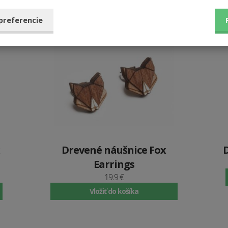
 preferencie
Drevené náušnice Fox
Earrings
19.9 €
Vložiť do košíka