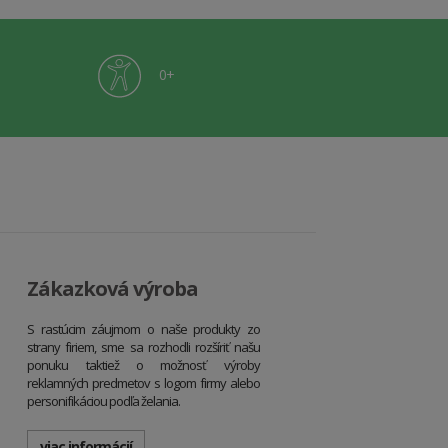
0+
Zákazková výroba
S rastúcim záujmom o naše produkty zo
strany firiem, sme sa rozhodli rozšíriť našu
ponuku taktiež o možnosť výroby
reklamných predmetov s logom firmy alebo
personifikáciou podľa želania.
viac informácií