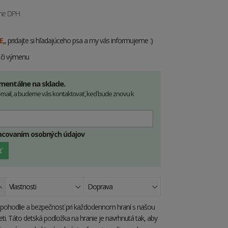
ane DPH
E,
, pridajte si hľadajúceho psa a my vás informujeme :)
e či výmenu
mentálne na sklade.
-mail, a budeme vás kontaktovať, keď bude znovu k
racovaním osobných údajov
ť
Vlastnosti
Doprava
pohodlie a bezpečnosť pri každodennom hraní s našou
ti. Táto detská podložka na hranie je navrhnutá tak, aby