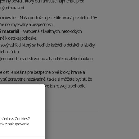
jemný povrch, ktorý ochráni vaše najmenšie pred
nými nárazmi.
m mieste
– Naša podložka je certifikovaná pre deti od 0+
šie normy kvality a bezpečnosti.
 materiál
– Vyrobená z kvalitných, netoxických
rné k detskej pokožke.
ový vzhľad, ktorý sa hodí do každého detského izbičky,
ieho kútika.
Jednoducho sa čistí vodou a handričkou alebo hubkou.
 deti je ideálna pre bezpečné prvé kroky, hranie a
by sú zdravotne nezávadné, takže si môžete byť istí, že
 to najlepšie prostredie pre ich rozvoj a pohodlie.
e súhlas s Cookies?
itok z nakupovania.