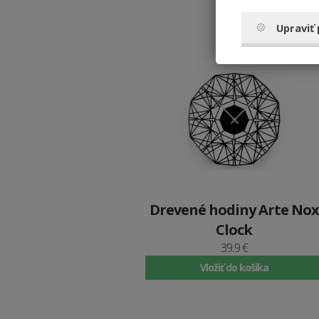
Upraviť
Drevené hodiny Arte Nox
Clock
39.9 €
Vložiť do košíka