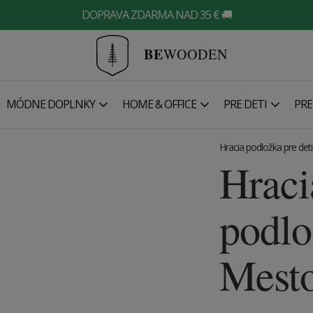
DOPRAVA ZDARMA NAD 35 € 🚚
BE
WOODEN
MÓDNE DOPLNKY
HOME & OFFICE
PRE DETI
PRE
Hracia podložka pre deti
Hraci
podlo
Mest