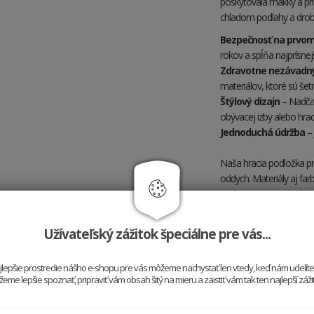
poskytovala mäkký a prí
chladom podlahy a drob
Bezpečnosť na prvo
rokov a spĺňa najprísnej
Zdravotne nezávadný
materiálov, ktoré sú šet
Štýlový dizajn
– Nadčas
obývacej izby alebo hrac
Jednoduchá údržba
– 
Naša hracia podložka pre
oddych. Materiály aj far
poskytujete svojim deťom
Užívateľský zážitok špeciálne pre vás...
najlepšie prostredie nášho e-shopu pre vás môžeme nachystať len vtedy, keď nám udelít
me lepšie spoznať, pripraviť vám obsah šitý na mieru a zaistiť vám tak ten najlepší záž
Hodí sa k sebe