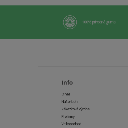
100% prírodná guma
Info
O nás
Náš príbeh
Zákazková výroba
Pre firmy
Veľkoobchod