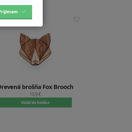
Prijímam
Drevená brošňa Fox Brooch
10.9 €
Vložiť do košíka