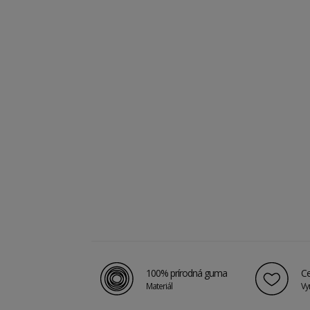
100% prírodná guma
Ce
Materiál
Vy