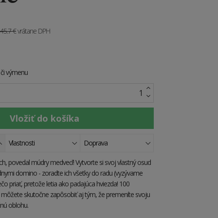
45.7
€
vrátane DPH
e či výmenu
Vlastnosti
Doprava
ach, povedal múdry medveď! Vytvorte si svoj vlastný osud
dnymi domino - zoradte ich všetky do radu (vyzývame
ečo priať, pretože letia ako padajúca hviezda! 100
 môžete skutočne zapôsobiť aj tým, že premeníte svoju
nú oblohu.