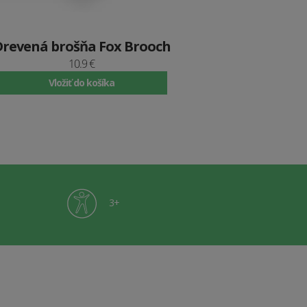
Drevená brošňa Fox Brooch
10.9 €
Vložiť do košíka
3+