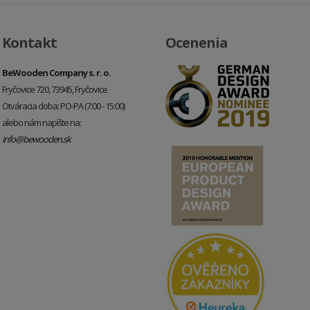
Kontakt
Ocenenia
BeWooden Company s. r. o.
Fryčovice 720, 73945, Fryčovice
Otváracia doba: PO-PA (7:00 - 15:00)
alebo nám napíšte na:
info@bewooden.sk