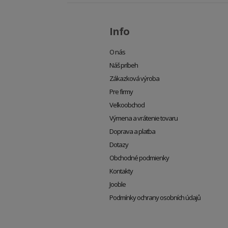
Info
O nás
Náš príbeh
Zákazková výroba
Pre firmy
Veľkoobchod
Výmena a vrátenie tovaru
Doprava a platba
Dotazy
Obchodné podmienky
Kontakty
Jooble
Podmínky ochrany osobních údajů