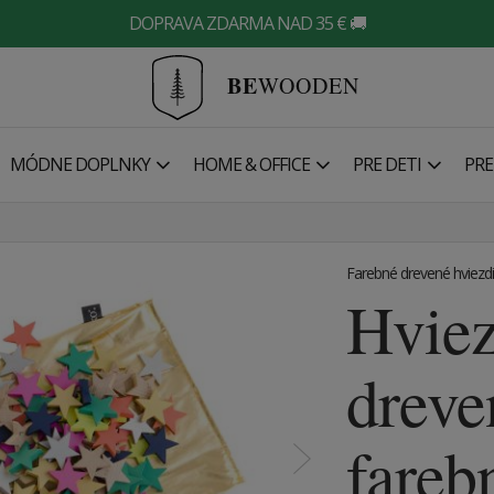
DOPRAVA ZDARMA NAD 35 € 🚚
BE
WOODEN
MÓDNE DOPLNKY
HOME & OFFICE
PRE DETI
PRE
Farebné drevené hviezd
Hvie
dreve
fareb