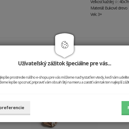
Veľkosť každej ☆: 40x
Materiál: Bukové drevo
Vek: 3+
Hodí sa k sebe
Užívateľský zážitok špeciálne pre vás...
najlepšie prostredie nášho e-shopu pre vás môžeme nachystať len vtedy, keď nám udelít
me lepšie spoznať, pripraviť vám obsah šitý na mieru a zaistiť vám tak ten najlepší záž
 preferencie