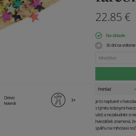
22.85
€
Na sklade
30 dní na vráteni
Množstvo:
Prehľad
Drevo
3+
Je to napísané v hviezd
Materiál
s týmito krásnymi hviez
vás!) a nezabudnite si ni
hviezdičiek znamená, že
spálňu na mihotavú noč