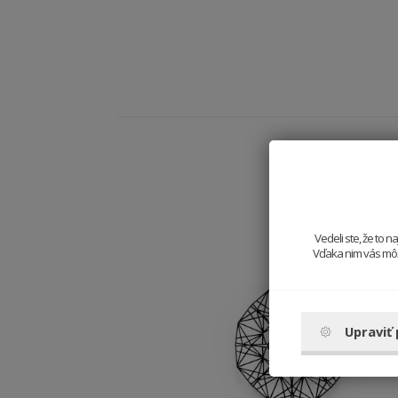
Vedeli ste, že to 
Vďaka nim vás môže
Upraviť