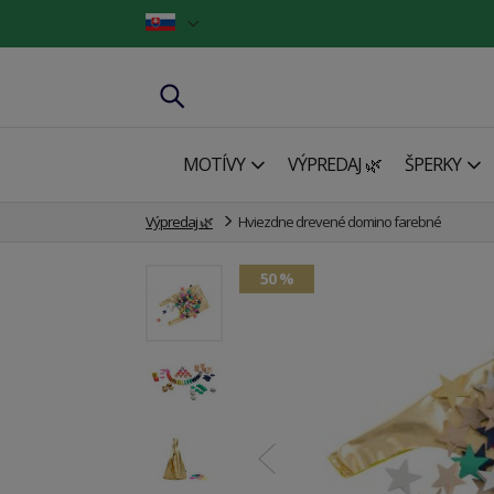
MOTÍVY
VÝPREDAJ 🌿
ŠPERKY
Výpredaj 🌿
Hviezdne drevené domino farebné
50 %