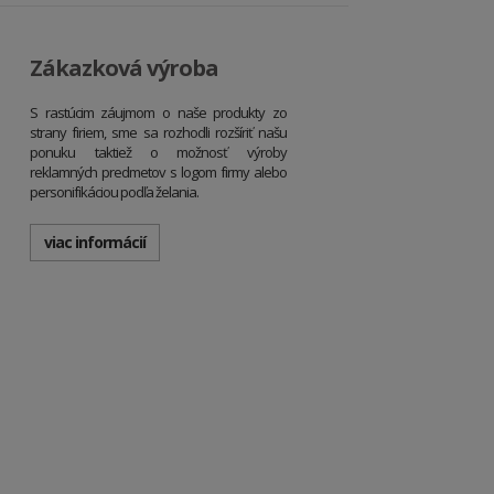
Zákazková výroba
S rastúcim záujmom o naše produkty zo
strany firiem, sme sa rozhodli rozšíriť našu
ponuku taktiež o možnosť výroby
reklamných predmetov s logom firmy alebo
personifikáciou podľa želania.
viac informácií