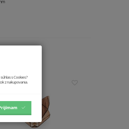
7mm
e súhlas s Cookies?
itok z nakupovania.
Prijímam