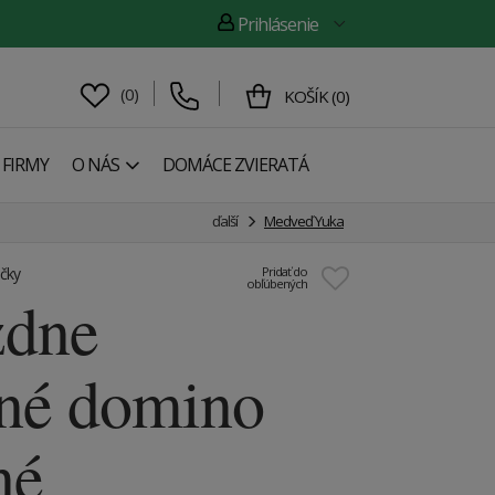
Prihlásenie
(
0
)
KOŠÍK
(
0
)
 FIRMY
O NÁS
DOMÁCE ZVIERATÁ
ďalší
Medveď Yuka
ičky
Pridať do
obľúbených
zdne
né domino
né