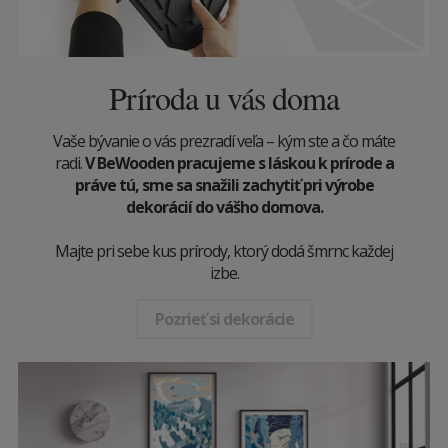
Príroda u vás doma
Vaše bývanie o vás prezradí veľa – kým ste a čo máte
radi.
V BeWooden pracujeme s láskou k prírode a
práve tú, sme sa snažili zachytiť pri výrobe
dekorácií do vášho domova.
Majte pri sebe kus prírody, ktorý dodá šmrnc každej
izbe.
Pozrieť si dekorácie