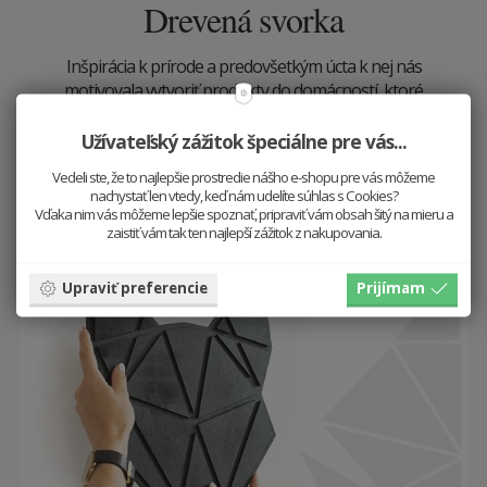
Drevená svorka
Inšpirácia k prírode a predovšetkým úcta k nej nás
motivovala vytvoriť produkty do domácností, ktoré
majú byť pravým opakom loveckých trofejí.
Užívateľský zážitok špeciálne pre vás...
Sú slobodné a čisté, tak ako je aj ich podstata.
Vedeli ste, že to najlepšie prostredie nášho e-shopu pre vás môžeme
nachystať len vtedy, keď nám udelíte súhlas s Cookies?
Pozrieť si dekorácie
Vďaka nim vás môžeme lepšie spoznať, pripraviť vám obsah šitý na mieru a
zaistiť vám tak ten najlepší zážitok z nakupovania.
Upraviť preferencie
Prijímam