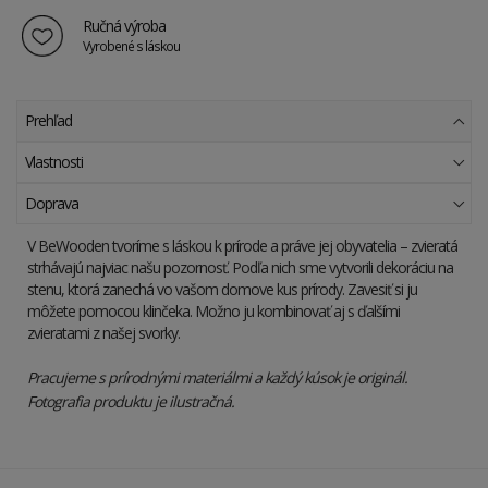
Ručná výroba
Vyrobené s láskou
Prehľad
Vlastnosti
Doprava
V BeWooden tvoríme s láskou k prírode a práve jej obyvatelia – zvieratá
strhávajú najviac našu pozornosť.
Podľa nich sme vytvorili dekoráciu na
stenu, ktorá
zanechá
vo vašom domove kus prírody. Zavesiť si ju
môžete pomocou klinčeka. Možno ju kombinovať aj s ďalšími
zvieratami z našej svorky.
Pracujeme s prírodnými materiálmi a každý kúsok je originál.
Fotografia produktu je ilustračná.