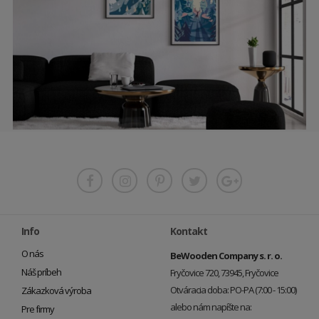
Info
Kontakt
O nás
BeWooden Company s. r. o.
Náš príbeh
Fryčovice 720, 73945, Fryčovice
Otváracia doba: PO-PA (7:00 - 15:00)
Zákazková výroba
alebo nám napíšte na:
Pre firmy