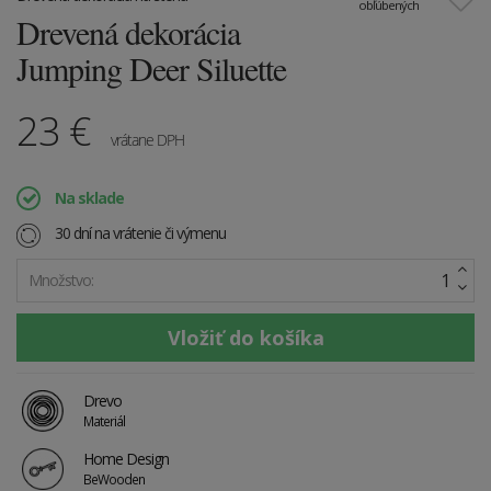
obľúbených
Drevená dekorácia
Jumping Deer Siluette
23
€
vrátane DPH
Na sklade
30 dní na vrátenie či výmenu
Množstvo:
Drevo
Materiál
Home Design
BeWooden