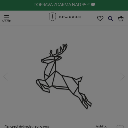
DOPRAVA ZDARMA NAD 35 € 🚚
BE
WOODEN
Drevená dekorácia na stenu
Pridať do