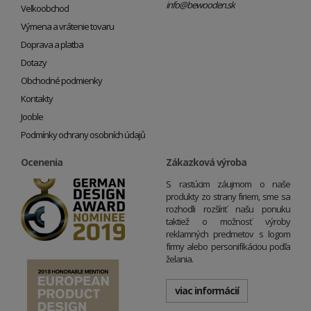
info@bewooden.sk
Veľkoobchod
Výmena a vrátenie tovaru
Doprava a platba
Dotazy
Obchodné podmienky
Kontakty
Jooble
Podmínky ochrany osobních údajů
Ocenenia
Zákazková výroba
S rastúcim záujmom o naše
produkty zo strany firiem, sme sa
rozhodli rozšíriť našu ponuku
taktiež o možnosť výroby
reklamných predmetov s logom
firmy alebo personifikáciou podľa
želania.
viac informácií