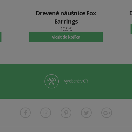
Drevené náušnice Fox
Earrings
19.9 €
Vložiť do košíka
Vyrobené v ČR