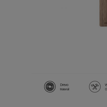
Drevo
V
Materiál
O