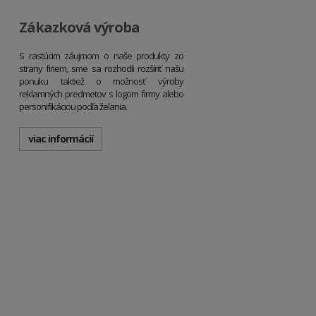
Zákazková výroba
S rastúcim záujmom o naše produkty zo
strany firiem, sme sa rozhodli rozšíriť našu
ponuku taktiež o možnosť výroby
reklamných predmetov s logom firmy alebo
personifikáciou podľa želania.
viac informácií