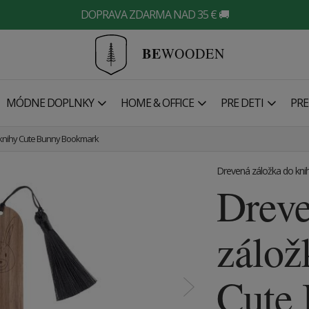
DOPRAVA ZDARMA NAD 35 € 🚚
BE
WOODEN
MÓDNE DOPLNKY
HOME & OFFICE
PRE DETI
PRE
knihy Cute Bunny Bookmark
Drevená záložka do kni
Drev
zálož
Cute