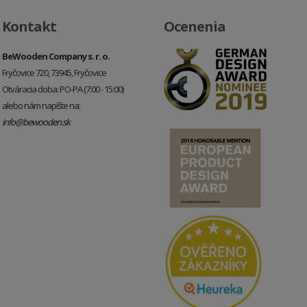
Kontakt
Ocenenia
BeWooden Company s. r. o.
Fryčovice 720, 73945, Fryčovice
Otváracia doba: PO-PA (7:00 - 15:00)
alebo nám napíšte na:
info@bewooden.sk