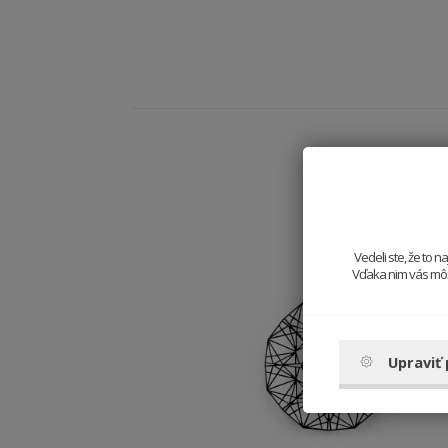
Vedeli ste, že to 
Vďaka nim vás môže
Upraviť