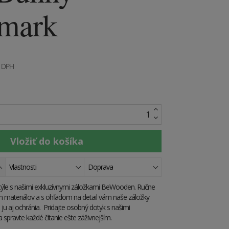
mark
e DPH
Vlastnosti
Doprava
štýle s našimi exkluzívnymi záložkami BeWooden. Ručne
h materiálov a s ohľadom na detail vám naše záložky
e ju aj ochránia. Pridajte osobný dotyk s našimi
 spravte každé čítanie ešte záživnejším.