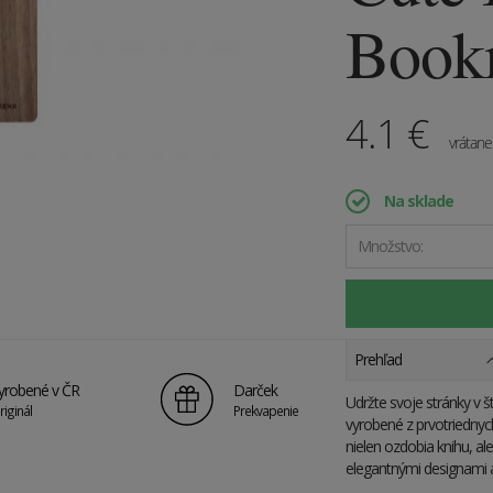
Book
4.1
€
vrátan
Na sklade
Množstvo:
Prehľad
yrobené v ČR
Darček
Udržte svoje stránky v 
riginál
Prekvapenie
vyrobené z prvotriednyc
nielen ozdobia knihu, al
elegantnými designami a