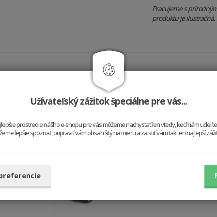
Pracujeme s prírodnými 
produktu je ilustračná.
Hodí sa k sebe
Užívateľský zážitok špeciálne pre vás...
najlepšie prostredie nášho e-shopu pre vás môžeme nachystať len vtedy, keď nám udelít
me lepšie spoznať, pripraviť vám obsah šitý na mieru a zaistiť vám tak ten najlepší záž
 preferencie