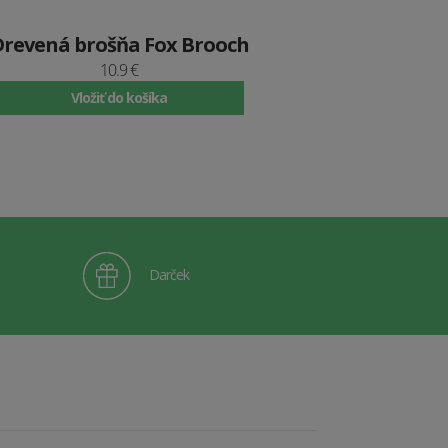
Drevená brošňa Fox Brooch
10.9 €
Vložiť do košíka
Darček