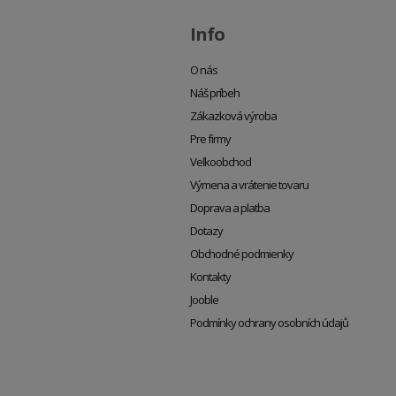
Info
O nás
Náš príbeh
Zákazková výroba
Pre firmy
Veľkoobchod
Výmena a vrátenie tovaru
Doprava a platba
Dotazy
Obchodné podmienky
Kontakty
Jooble
Podmínky ochrany osobních údajů