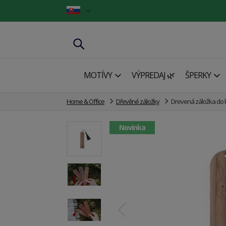
MOTÍVY
VÝPREDAJ 🌿
ŠPERKY
Home & Office
Dřevěné záložky
Drevená záložka do 
Novinka