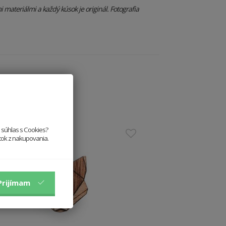
materiálmi a každý kúsok je originál. Fotografia
e súhlas s Cookies?
itok z nakupovania.
Prijímam