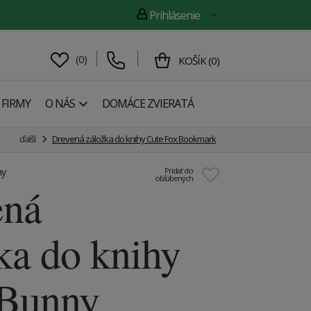
Prihlásenie
(
0
)
KOŠÍK
(
0
)
 FIRMY
O NÁS
DOMÁCE ZVIERATÁ
ďalší
Drevená záložka do knihy Cute Fox Bookmark
hy
Pridať do
obľúbených
ená
ka do knihy
 Bunny