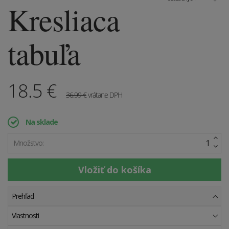
Kresliaca
tabuľa
18.5
€
36.99
€
vrátane DPH
Na sklade
Množstvo:
Prehľad
Vlastnosti