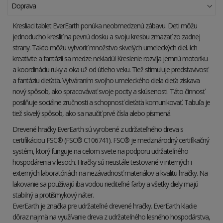
Doprava
Kresliaci tablet EverEarth ponúka neobmedzenú zábavu. Deti môžu
jednoducho kresliť na pevnú dosku a svoju kresbu zmazať zo zadnej
strany. Takto môžu vytvoriť množstvo skvelých umeleckých diel. Ich
kreativite a fantázii sa medze nekladú! Kreslenie rozvíja jemnú motoriku
a koordináciu ruky a oka už od útleho veku. Tiež stimuluje predstavivosť
a fantáziu dieťaťa. Vytváraním svojho umeleckého diela dieťa získava
nový spôsob, ako spracovávať svoje pocity a skúsenosti. Táto činnosť
posilňuje sociálne zručnosti a schopnosť dieťaťa komunikovať. Tabuľa je
tiež skvelý spôsob, ako sa naučiť prvé čísla alebo písmená.
Drevené hračky EverEarth sú vyrobené z udržateľného dreva s
certifikáciou FSC® (FSC® C106741). FSC® je medzinárodný certifikačný
systém, ktorý funguje na celom svete na podporu udržateľného
hospodárenia v lesoch. Hračky sú neustále testované v interných i
externých laboratóriách na nezávadnosť materiálov a kvalitu hračky. Na
lakovanie sa používajú iba vodou riediteľné farby a všetky diely majú
stabilný a protišmykový náter.
EverEarth je značka pre udržateľné drevené hračky. EverEarth kladie
dôraz najmä na využívanie dreva z udržateľného lesného hospodárstva,