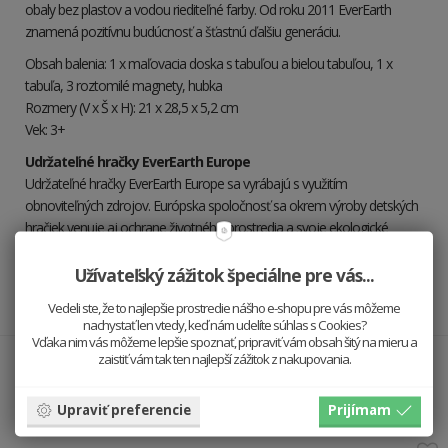
obaly bez plastov a vodou riediteľné farby. Od roku 2011 EverEarth
znamená pozitívnu budúcnosť a šťastnú ďalšiu generáciu.
Obsah balenia: 1 x maľovacia doska s tabuľou a bielou tabuľou, 1 x
tabuľa, 3 roztomilé magnety, hubka
Rozmery (V x Š x H): 21 x 28,5 x 5,2 cm
Vek: 3+
Udržateľné hračky EverEarth Europe
Udržateľné hračky EverEarth Europe sa vyrábajú s využitím
obnoviteľných zdrojov. Európska spoločnosť sa okrem výroby detských
hračiek venuje aj ochrane životného prostredia a svoje ekologické
hodnoty sa snaží prenášať k deťom a ich rodičom prostredníctvom
svojich výrobkov. Spoločnosť podporuje výsadbu nových lesov a ziskmi
Užívateľský zážitok špeciálne pre vás...
prispieva na charitatívne projekty.
Vedeli ste, že to najlepšie prostredie nášho e-shopu pre vás môžeme
nachystať len vtedy, keď nám udelíte súhlas s Cookies?
Vďaka nim vás môžeme lepšie spoznať, pripraviť vám obsah šitý na mieru a
zaistiť vám tak ten najlepší zážitok z nakupovania.
Hodí sa k sebe
Upraviť preferencie
Prijímam