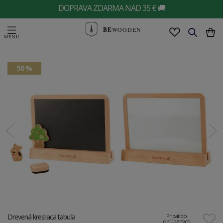
DOPRAVA ZDARMA NAD 35 € 🚚
BE
WOODEN
50 %
Drevená kresliaca tabuľa
Pridať do
obľúbených