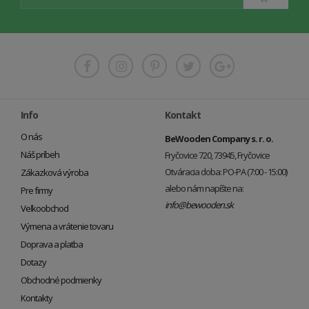
Info
Kontakt
O nás
BeWooden Company s. r. o.
Náš príbeh
Fryčovice 720, 73945, Fryčovice
Otváracia doba: PO-PA (7:00 - 15:00)
Zákazková výroba
alebo nám napíšte na:
Pre firmy
info@bewooden.sk
Veľkoobchod
Výmena a vrátenie tovaru
Doprava a platba
Dotazy
Obchodné podmienky
Kontakty