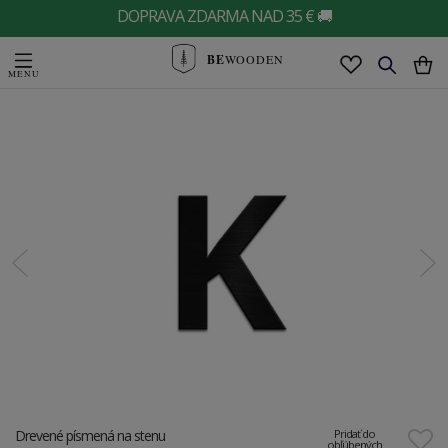
DOPRAVA ZDARMA NAD 35 € 🚚
BE
WOODEN
Drevené písmená na stenu
Pridať do
obľúbených