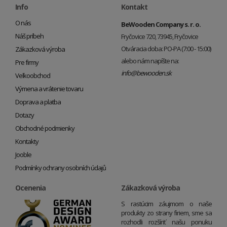
Info
Kontakt
O nás
BeWooden Company s. r. o.
Náš príbeh
Fryčovice 720, 73945, Fryčovice
Otváracia doba: PO-PA (7:00 - 15:00)
Zákazková výroba
alebo nám napíšte na:
Pre firmy
info@bewooden.sk
Veľkoobchod
Výmena a vrátenie tovaru
Doprava a platba
Dotazy
Obchodné podmienky
Kontakty
Jooble
Podmínky ochrany osobních údajů
Ocenenia
Zákazková výroba
S rastúcim záujmom o naše
produkty zo strany firiem, sme sa
rozhodli rozšíriť našu ponuku