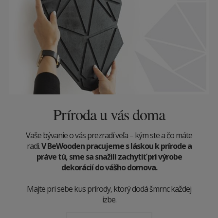
Príroda u vás doma
Vaše bývanie o vás prezradí veľa – kým ste a čo máte
radi.
V BeWooden pracujeme s láskou k prírode a
práve tú, sme sa snažili zachytiť pri výrobe
dekorácií do vášho domova.
Majte pri sebe kus prírody, ktorý dodá šmrnc každej
izbe.