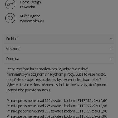
Home Design
BeWooden
Ručná výroba
Vyrobené s láskou
Prehľad
Vlastnosti
Doprava
Prečo zostávať iba pri myšlienkach? Vyjadrite svoje slová
minimalistickým dizajnom s nádychom prírody. Bude to vaše motto,
podpíšete si svoje miesto, alebo si byt okoreníte trochou poézie?
Vyberte si z viac veľkostí písmen a skladajte slová a vety, ktoré potom
jednoducho prilepíte na stenu.
Pri nákupe písmeniek nad 15€ získate s kódom LETTER15 zľavu 2,6€.
Pri nákupe písmeniek nad 27€ získate s kódom LETTER27 zľavu 3,9€.
Pri nákupe písmeniek nad 39€ získate s kódom LETTER39 zľavu 5,9€.
Pri nákupe písmeniek nad 55€ získate s kódom LETTER55 zľavu 7,9€.