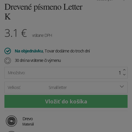
Drevené písmeno Letter
K
3.1
€
vrátane DPH
Na objednávku
, Tovar dodáme do troch dní
30 dní na vrátenie či výmenu
Množstvo:
Veľkosť:
Small letter
Drevo
Materiál