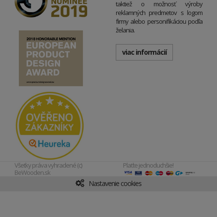
taktiež o možnosť výroby
reklamných predmetov s logom
firmy alebo personifikáciou podľa
želania.
viac informácií
Všetky práva vyhradené (c)
Plaťte jednoduchšie!
BeWooden.sk
Nastavenie cookies