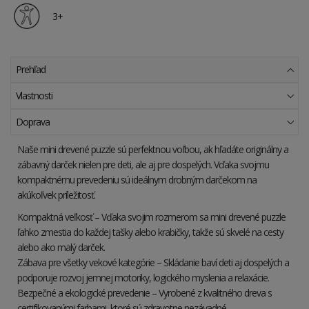
3+
Prehľad
Vlastnosti
Doprava
Naše mini drevené puzzle sú perfektnou voľbou, ak hľadáte originálny a
zábavný darček nielen pre deti, ale aj pre dospelých. Vďaka svojmu
kompaktnému prevedeniu sú ideálnym drobným darčekom na
akúkoľvek príležitosť.
Kompaktná veľkosť – Vďaka svojim rozmerom sa mini drevené puzzle
ľahko zmestia do každej tašky alebo krabičky, takže sú skvelé na cesty
alebo ako malý darček.
Zábava pre všetky vekové kategórie – Skládanie baví deti aj dospelých a
podporuje rozvoj jemnej motoriky, logického myslenia a relaxácie.
Bezpečné a ekologické prevedenie – Vyrobené z kvalitného dreva s
certifikovanými farbami, ktoré sú zdravotne nezávadné.