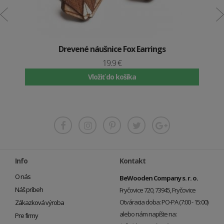
Drevené náušnice Fox Earrings
19.9 €
Vložiť do košíka
Info
Kontakt
O nás
BeWooden Company s. r. o.
Náš príbeh
Fryčovice 720, 73945, Fryčovice
Otváracia doba: PO-PA (7:00 - 15:00)
Zákazková výroba
alebo nám napíšte na:
Pre firmy