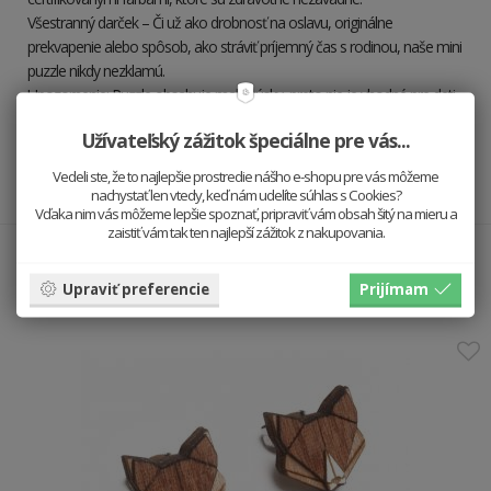
Všestranný darček – Či už ako drobnosť na oslavu, originálne
prekvapenie alebo spôsob, ako stráviť príjemný čas s rodinou, naše mini
puzzle nikdy nezklamú.
Upozornenie: Puzzle obsahuje malé kúsky, preto nie je vhodné pre deti
mladšie ako tri roky.
Užívateľský zážitok špeciálne pre vás...
Urobte radosť zo skladania svojim najbližším. Mini drevené puzzle sú
Vedeli ste, že to najlepšie prostredie nášho e-shopu pre vás môžeme
skvelou voľbou pre každého, kto miluje zábavu a krásny dizajn.
nachystať len vtedy, keď nám udelíte súhlas s Cookies?
Vďaka nim vás môžeme lepšie spoznať, pripraviť vám obsah šitý na mieru a
zaistiť vám tak ten najlepší zážitok z nakupovania.
Hodí sa k sebe
Upraviť preferencie
Prijímam