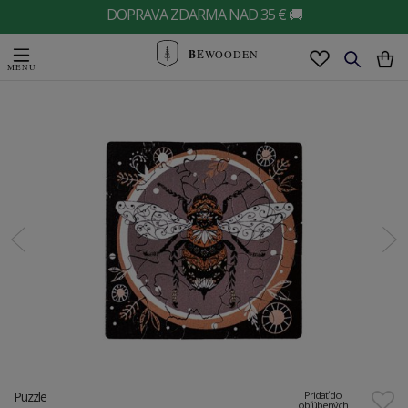
DOPRAVA ZDARMA NAD 35 € 🚚
BE
WOODEN
Puzzle
Pridať do
obľúbených