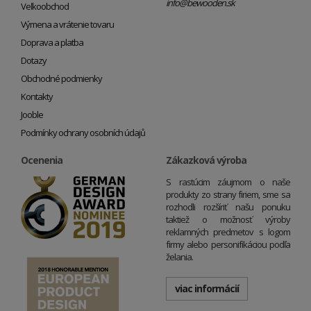
info@bewooden.sk
Veľkoobchod
Výmena a vrátenie tovaru
Doprava a platba
Dotazy
Obchodné podmienky
Kontakty
Jooble
Podmínky ochrany osobních údajů
Ocenenia
Zákazková výroba
S rastúcim záujmom o naše
produkty zo strany firiem, sme sa
rozhodli rozšíriť našu ponuku
taktiež o možnosť výroby
reklamných predmetov s logom
firmy alebo personifikáciou podľa
želania.
viac informácií