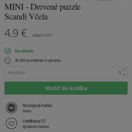
MINI - Drevené puzzle
Scandi Včela
4.9
€
vrátane DPH
Na sklade
30 dní na vrátenie či výmenu
Množstvo:
Rozvojová hračka
Drevo
Certifikácia CE
Vyrobené s láskou