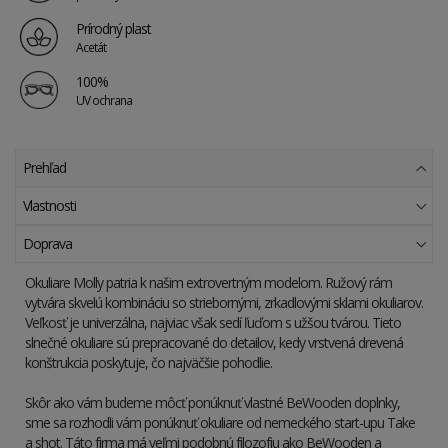
Prírodný plast
Acetát
100%
UV ochrana
Prehľad
Vlastnosti
Doprava
Okuliare Molly patria k našim extrovertným modelom. Ružový rám
vytvára skvelú kombináciu so striebornými, zrkadlovými sklami okuliarov.
Veľkosť je univerzálna, najviac však sedí ľuďom s užšou tvárou. Tieto
slnečné okuliare sú prepracované do detailov, kedy vrstvená drevená
konštrukcia poskytuje, čo najväčšie pohodlie.
Skôr ako vám budeme môcť ponúknuť vlastné BeWooden doplnky,
sme sa rozhodli vám ponúknuť okuliare od nemeckého start-upu Take
a shot. Táto firma má veľmi podobnú filozofiu ako BeWooden a