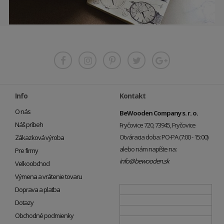
Info
Kontakt
O nás
BeWooden Company s. r. o.
Náš príbeh
Fryčovice 720, 73945, Fryčovice
Otváracia doba: PO-PA (7:00 - 15:00)
Zákazková výroba
alebo nám napíšte na:
Pre firmy
info@bewooden.sk
Veľkoobchod
Výmena a vrátenie tovaru
Doprava a platba
Dotazy
Obchodné podmienky