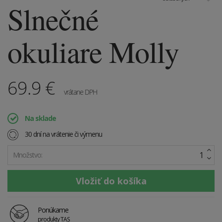
Slnečné
okuliare Molly
69.9
€
vrátane DPH
Na sklade
30 dní na vrátenie či výmenu
Množstvo:
Ponúkame
produkty TAS