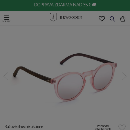
DOPRAVA ZDARMA NAD 35 € 🚚
BE
WOODEN
Ružové slnečné okuliare
Pridať do
obľúbených