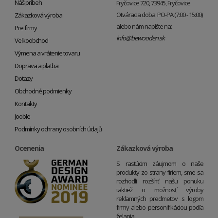
Náš príbeh
Fryčovice 720, 73945, Fryčovice
Otváracia doba: PO-PA (7:00 - 15:00)
Zákazková výroba
alebo nám napíšte na:
Pre firmy
info@bewooden.sk
Veľkoobchod
Výmena a vrátenie tovaru
Doprava a platba
Dotazy
Obchodné podmienky
Kontakty
Jooble
Podmínky ochrany osobních údajů
Ocenenia
Zákazková výroba
S rastúcim záujmom o naše
produkty zo strany firiem, sme sa
rozhodli rozšíriť našu ponuku
taktiež o možnosť výroby
reklamných predmetov s logom
firmy alebo personifikáciou podľa
želania.