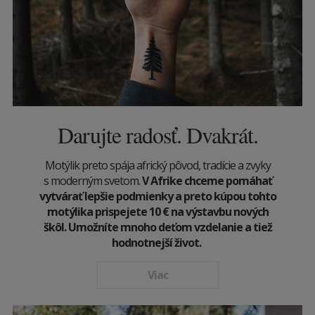
Darujte radosť. Dvakrát.
Motýlik preto spája africký pôvod, tradície a zvyky
s moderným svetom.
V Afrike chceme pomáhať
vytvárať lepšie podmienky a preto kúpou tohto
motýlika prispejete 10
€
na výstavbu nových
škôl. Umožníte mnoho deťom vzdelanie a tiež
hodnotnejší život.
Viac