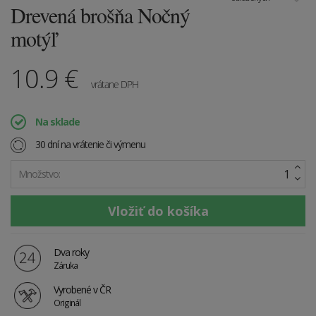
Drevená brošňa Nočný
motýľ
10.9
€
vrátane DPH
Na sklade
30 dní na vrátenie či výmenu
Množstvo:
Dva roky
Záruka
Vyrobené v ČR
Originál