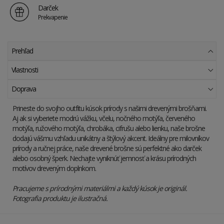
Darček
Prekvapenie
Prehľad
Vlastnosti
Doprava
Prineste do svojho outfitu kúsok prírody s našimi drevenými brošňami.
Aj ak si vyberiete modrú vážku, včelu, nočného motýľa, červeného
motýľa, ružového motýľa, chrobáka, cifrušu alebo lienku, naše brošne
dodajú vášmu vzhľadu unikátny a štýlový akcent. Ideálny pre milovníkov
prírody a ručnej práce, naše drevené brošne sú perfektné ako darček
alebo osobný šperk. Nechajte vyniknúť jemnosť a krásu prírodných
motívov dreveným doplnkom.
Pracujeme s prírodnými materiálmi a každý kúsok je originál.
Fotografia produktu je ilustračná.