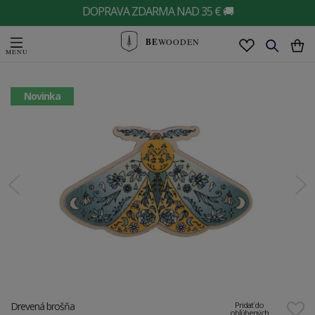
DOPRAVA ZDARMA NAD 35 € 🚚
BE
WOODEN
Novinka
Drevená brošňa
Pridať do
obľúbených