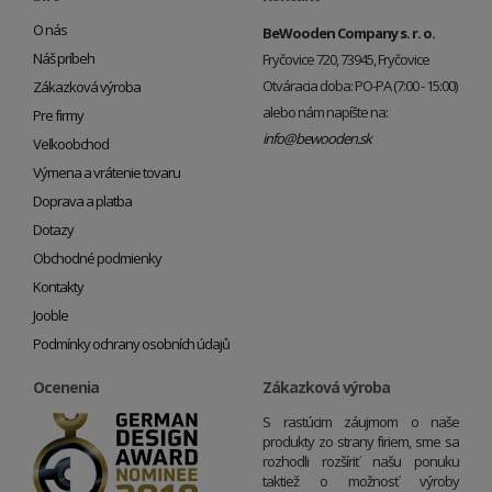
O nás
BeWooden Company s. r. o.
Náš príbeh
Fryčovice 720, 73945, Fryčovice
Otváracia doba: PO-PA (7:00 - 15:00)
Zákazková výroba
alebo nám napíšte na:
Pre firmy
info@bewooden.sk
Veľkoobchod
Výmena a vrátenie tovaru
Doprava a platba
Dotazy
Obchodné podmienky
Kontakty
Jooble
Podmínky ochrany osobních údajů
Ocenenia
Zákazková výroba
S rastúcim záujmom o naše
produkty zo strany firiem, sme sa
rozhodli rozšíriť našu ponuku
taktiež o možnosť výroby