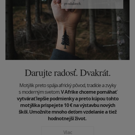
produktoch.
Darujte radosť. Dvakrát.
Motýlik preto spája africký pôvod, tradície a zvyky
s moderným svetom.
V Afrike chceme pomáhať
vytvárať lepšie podmienky a preto kúpou tohto
motýlika prispejete 10
€
na výstavbu nových
škôl. Umožníte mnoho deťom vzdelanie a tiež
hodnotnejší život.
Viac