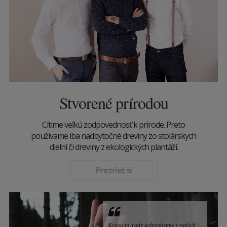
Stvorené prírodou
Cítime veľkú zodpovednosť k prírode. Preto
používame iba nadbytočné dreviny zo stolárskych
dielní či dreviny z ekologických plantáží.
Prezrieť si
Krásu prírody uchovávame v našich