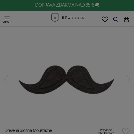
DOPRAVA ZDARMA NAD 35 € 🚚
BE
WOODEN
Drevená brošňa Moustache
Pridať do
obľúbených