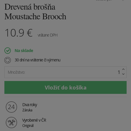
Drevená brošňa
Moustache Brooch
10.9
€
vrátane DPH
Na sklade
30 dní na vrátenie či výmenu
Množstvo:
Dva roky
Záruka
Vyrobené v ČR
Originál