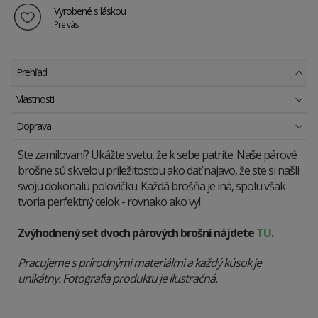
Vyrobené s láskou
Pre vás
Prehľad
Vlastnosti
Doprava
Ste zamilovaní? Ukážte svetu, že k sebe patríte. Naše párové
brošne sú skvelou príležitosťou ako dať najavo, že ste si našli
svoju dokonalú polovičku. Každá brošňa je iná, spolu však
tvoria perfektný celok - rovnako ako vy!
Zvýhodnený set dvoch párových brošní nájdete
TU
.
Pracujeme s prírodnými materiálmi a každý kúsok je
unikátny. Fotografia produktu je ilustračná.