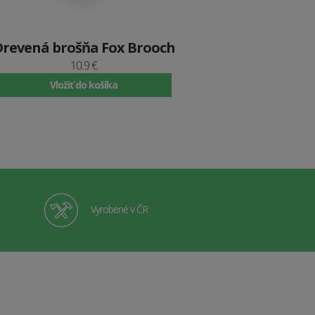
Drevená brošňa Fox Brooch
10.9 €
Vložiť do košíka
Vyrobené v ČR