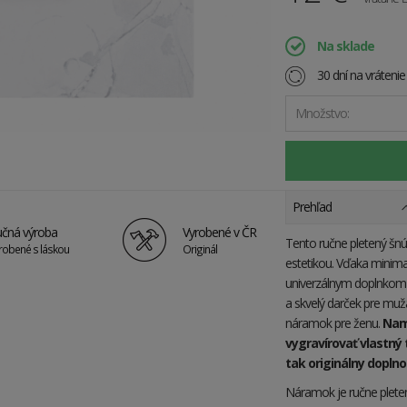
Na sklade
30 dní na vráteni
Množstvo:
Prehľad
čná výroba
Vyrobené v ČR
Tento ručne pletený šn
robené s láskou
Originál
estetikou. Vďaka minima
univerzálnym doplnkom 
a skvelý darček pre muž
náramok pre ženu.
Nam
vygravírovať vlastný 
tak originálny dopln
Náramok je ručne pleten