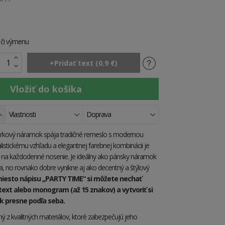
e či výmenu
Vlastnosti
Doprava
úrkový náramok spája tradičné remeslo s modernou
listickému vzhľadu a elegantnej farebnej kombinácii je
na každodenné nosenie. Je ideálny ako pánsky náramok
a, no rovnako dobre vynikne aj ako decentný a štýlový
iesto nápisu „PARTY TIME“ si môžete nechať
text alebo monogram (až 15 znakov) a vytvoriť si
ok presne podľa seba.
ý z kvalitných materiálov, ktoré zabezpečujú jeho