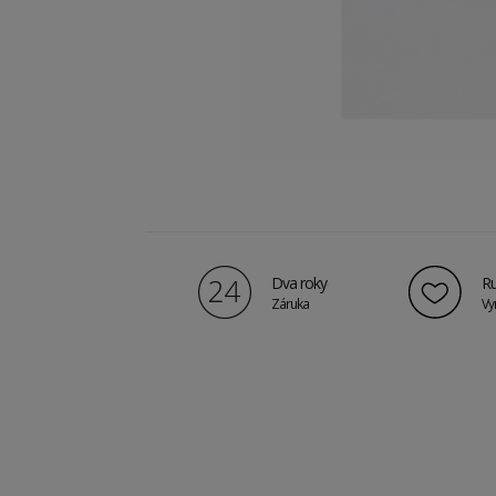
Dva roky
Ru
Záruka
Vy