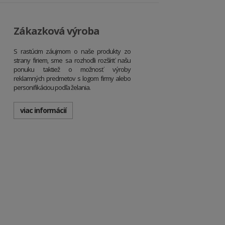
Zákazková výroba
S rastúcim záujmom o naše produkty zo
strany firiem, sme sa rozhodli rozšíriť našu
ponuku taktiež o možnosť výroby
reklamných predmetov s logom firmy alebo
personifikáciou podľa želania.
viac informácií