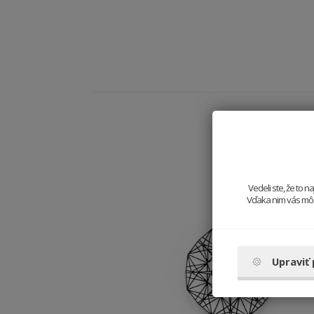
Vedeli ste, že to 
Vďaka nim vás môže
Upraviť