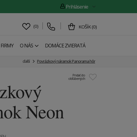
Prihlásenie
(
0
)
KOŠÍK
(
0
)
 FIRMY
O NÁS
DOMÁCE ZVIERATÁ
ďalší
Povrázkový náramok Panorama hôr
Pridať do
obľúbených
ázkový
mok Neon
 DPH