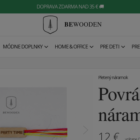
DOPRAVA ZDARMA NAD 35 € 🚚
BE
WOODEN
MÓDNE DOPLNKY
HOME & OFFICE
PRE DETI
PRE
Pletený náramok
Povr
nára
12
€
vrátane