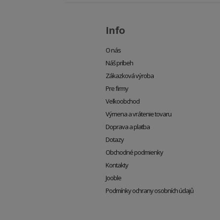
Info
O nás
Náš príbeh
Zákazková výroba
Pre firmy
Veľkoobchod
Výmena a vrátenie tovaru
Doprava a platba
Dotazy
Obchodné podmienky
Kontakty
Jooble
Podmínky ochrany osobních údajů