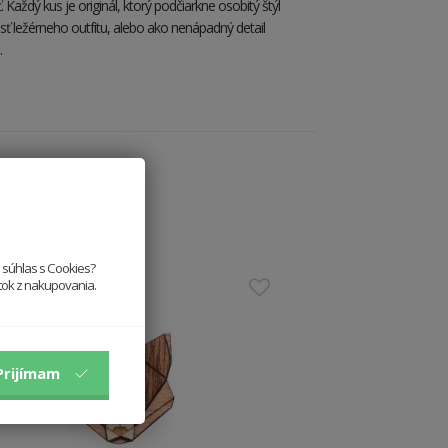
 Každý kus je originál, ktorý podčiarkne osobitý štýl
asť ležérneho outfitu, alebo ako nenápadný detail
.
e súhlas s Cookies?
itok z nakupovania.
Prijímam