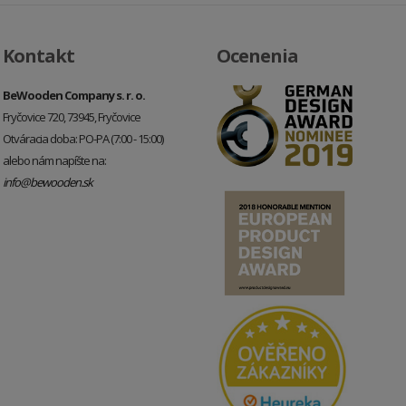
Kontakt
Ocenenia
BeWooden Company s. r. o.
Fryčovice 720, 73945, Fryčovice
Otváracia doba: PO-PA (7:00 - 15:00)
alebo nám napíšte na:
info@bewooden.sk