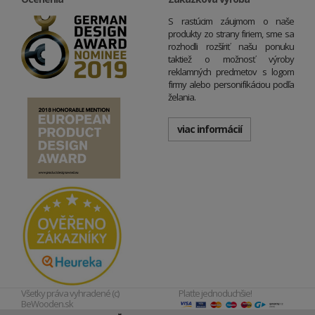
S rastúcim záujmom o naše
produkty zo strany firiem, sme sa
rozhodli rozšíriť našu ponuku
taktiež o možnosť výroby
reklamných predmetov s logom
firmy alebo personifikáciou podľa
želania.
viac informácií
Všetky práva vyhradené (c)
Plaťte jednoduchšie!
BeWooden.sk