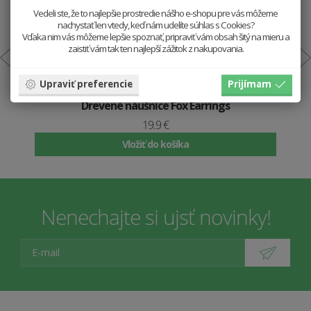
Vedeli ste, že to najlepšie prostredie nášho e-shopu pre vás môžeme
nachystať len vtedy, keď nám udelíte súhlas s Cookies?
Vďaka nim vás môžeme lepšie spoznať, pripraviť vám obsah šitý na mieru a
zaistiť vám tak ten najlepší zážitok z nakupovania.
Upraviť preferencie
Prijímam
Drevené náušnice Fox Earrings
19.9 €
Vložiť do košíka
Nenechajte si ujsť novinky!