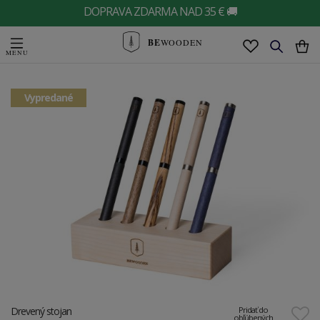
DOPRAVA ZDARMA NAD 35 € 🚚
BE
WOODEN
Vypredané
Drevený stojan
Pridať do
obľúbených