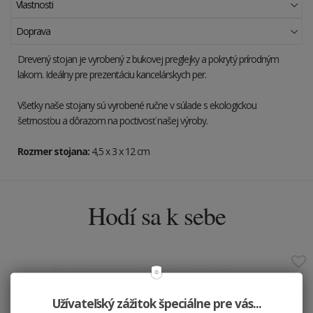
Vlastnosti
Doprava
Drevený stojan je vyrobený z bukovej preglejky a pokrytý prírodným
lakom.
Ideálny pre prezentáciu kancelárskych per.
Všetky naše stojany sú vyrobené ručne v súlade s ekologickou
šetrnosťou a dôrazom na poctivosť našej výroby.
Rozmer stojana:
4,5 x 3 x 12 cm
Hodí sa k sebe
Užívateľský zážitok špeciálne pre vás...