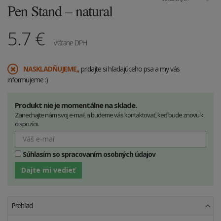
Pen Stand – natural
5.7
€
vrátane DPH
​NASKLADŇUJEME,
, pridajte si hľadajúceho psa a my vás
informujeme :)
Produkt nie je momentálne na sklade.
Zanechajte nám svoj e-mail, a budeme vás kontaktovať, keď bude znovu k
dispozícii.
Súhlasím so spracovaním osobných údajov
Dajte mi vedieť
Prehľad