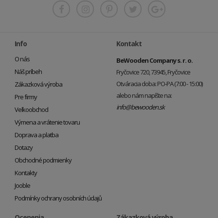
Info
Kontakt
O nás
BeWooden Company s. r. o.
Náš príbeh
Fryčovice 720, 73945, Fryčovice
Otváracia doba: PO-PA (7:00 - 15:00)
Zákazková výroba
alebo nám napíšte na:
Pre firmy
info@bewooden.sk
Veľkoobchod
Výmena a vrátenie tovaru
Doprava a platba
Dotazy
Obchodné podmienky
Kontakty
Jooble
Podmínky ochrany osobních údajů
Ocenenia
Zákazková výroba