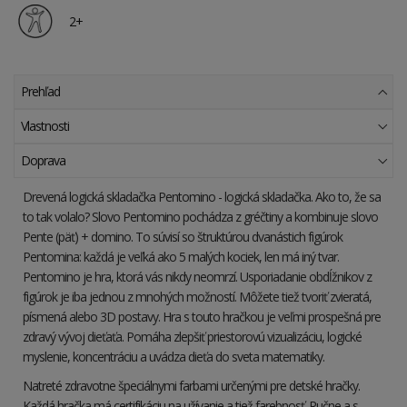
2+
Prehľad
Vlastnosti
Doprava
Drevená logická skladačka Pentomino - logická skladačka. Ako to, že sa
to tak volalo? Slovo Pentomino pochádza z gréčtiny a kombinuje slovo
Pente (päť) + domino. To súvisí so štruktúrou dvanástich figúrok
Pentomina: každá je veľká ako 5 malých kociek, len má iný tvar.
Pentomino je hra, ktorá vás nikdy neomrzí. Usporiadanie obdĺžnikov z
figúrok je iba jednou z mnohých možností. Môžete tiež tvoriť zvieratá,
písmená alebo 3D postavy. Hra s touto hračkou je veľmi prospešná pre
zdravý vývoj dieťaťa. Pomáha zlepšiť priestorovú vizualizáciu, logické
myslenie, koncentráciu a uvádza dieťa do sveta matematiky.
Natreté zdravotne špeciálnymi farbami určenými pre detské hračky.
Každá hračka má certifikáciu na užívanie a tiež farebnosť. Ručne a s