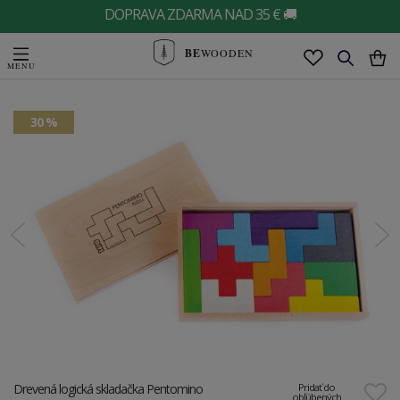
DOPRAVA ZDARMA NAD 35 € 🚚
BE
WOODEN
30 %
Drevená logická skladačka Pentomino
Pridať do
obľúbených