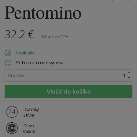
Pentomino
32.2
€
46
€
vrátane DPH
Na sklade
30 dní na vrátenie či výmenu
Množstvo:
Dva roky
Záruka
Drevo
Materiál