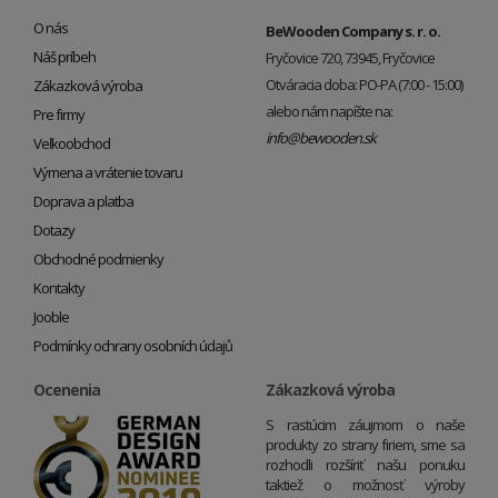
O nás
BeWooden Company s. r. o.
Náš príbeh
Fryčovice 720, 73945, Fryčovice
Otváracia doba: PO-PA (7:00 - 15:00)
Zákazková výroba
alebo nám napíšte na:
Pre firmy
info@bewooden.sk
Veľkoobchod
Výmena a vrátenie tovaru
Doprava a platba
Dotazy
Obchodné podmienky
Kontakty
Jooble
Podmínky ochrany osobních údajů
Ocenenia
Zákazková výroba
S rastúcim záujmom o naše
produkty zo strany firiem, sme sa
rozhodli rozšíriť našu ponuku
taktiež o možnosť výroby